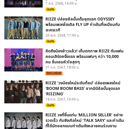
1 ส.ค. 2568, 16:00 น.
บันเทิง
RIIZE ปล่อยอัลบั้มเต็มชุดแรก ODYSSEY
พร้อมเพลงไตเติล FLY UP ท่าเต้นที่เหมือนกับ
ละครเวที
20 พ.ค. 2568, 11:00 น.
บันเทิง
คิดถึงน้องข้าวแล้ว! เก็บตกภาพ RIIZE กับแฟน
คอนเสิร์ตครั้งแรก พร้อมแฟนๆ กว่า 10,000
คน อิ่มเอมหัวใจสุดๆ
31 ก.ค. 2567, 18:00 น.
EXCLUSIVE
RIIZE ‘วงน้องใหม่ระดับท็อป’ ปล่อยเพลงใหม่
‘BOOM BOOM BASS’ จากมินิอัลบั้มชุดแรก
‘RIIZING’
18 มิ.ย. 2567, 16:00 น.
บันเทิง
RIIZE วงที่ขึ้นแท่น ‘MILLION SELLER’ อย่าง
รวดเร็ว กับซิงเกิลใหม่ ‘TALK SAXY’ และท่าเต้น
ที่ได้นักออกแบบท่าเต้นดังหลายคนร่วมงาน