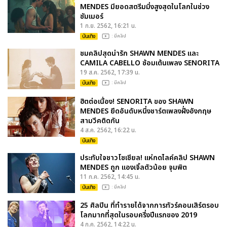
MENDES มียอดสตรีมมิ่งสูงสุดในโลกในช่วง
ซัมเมอร์
1 ก.ย. 2562, 16:21 น.
บันเทิง
: มีคลิป
ชมคลิปสุดน่ารัก SHAWN MENDES และ
CAMILA CABELLO ซ้อมเต้นเพลง SENORITA
19 ส.ค. 2562, 17:39 น.
บันเทิง
: มีคลิป
ฮิตต่อเนื่อง! SENORITA ของ SHAWN
MENDES ยึดอันดับหนึ่งชาร์ตเพลงฝั่งอังกฤษ
สามวีคติดกัน
4 ส.ค. 2562, 16:22 น.
บันเทิง
ประทับใจชาวโซเชียล! แห่กดไลค์คลิป SHAWN
MENDES ถูก แองเจิ้ลตัวน้อย จุมพิต
11 ก.ค. 2562, 14:45 น.
บันเทิง
: มีคลิป
25 ศิลปิน ที่ทำรายได้จากการทัวร์คอนเสิร์ตรอบ
โลกมากที่สุดในรอบครึ่งปีแรกของ 2019
4 ก.ค. 2562, 14:22 น.