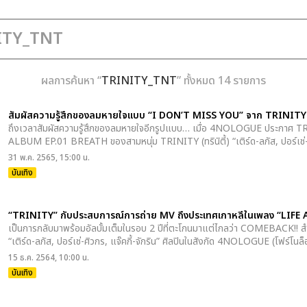
ผลการค้นหา “
TRINITY_TNT
” ทั้งหมด 14 รายการ
สัมผัสความรู้สึกของลมหายใจแบบ “I DON’T MISS YOU” จาก TRINITY พร้
ถึงเวลาสัมผัสความรู้สึกของลมหายใจอีกรูปแบบ… เมื่อ 4NOLOGUE ประกาศ
ALBUM EP.01 BREATH ของสามหนุ่ม TRINITY (ทรินิตี้) “เติร์ด-ลภัส, ปอร์เช่-ศิ
31 พ.ค. 2565, 15:00 น.
บันเทิง
“TRINITY” กับประสบการณ์การถ่าย MV ถึงประเทศเกาหลีในเพลง “LIFE
เป็นการกลับมาพร้อมอัลบั้มเต็มในรอบ 2 ปีที่ตะโกนมาแต่ไกลว่า COMEBACK!! สำห
“เติร์ด-ลภัส, ปอร์เช่-ศิวกร, แจ๊คกี้-จักริน” ศิลปินในสังกัด 4NOLOGUE (โฟร์โนล
15 ธ.ค. 2564, 10:00 น.
บันเทิง