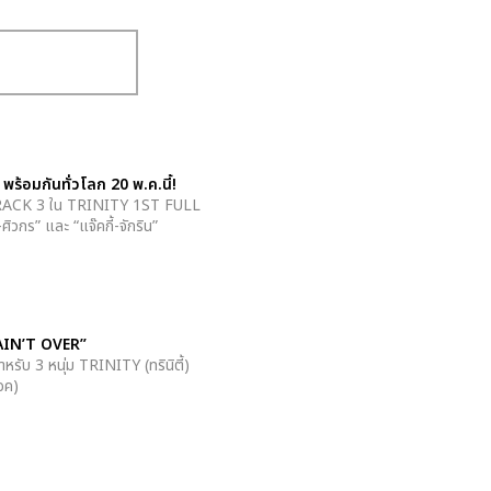
อมกันทั่วโลก 20 พ.ค.นี้!
 TRACK 3 ใน TRINITY 1ST FULL
วกร” และ “แจ๊คกี้-จักริน”
 AIN’T OVER”
รับ 3 หนุ่ม TRINITY (ทรินิตี้)
็อค)