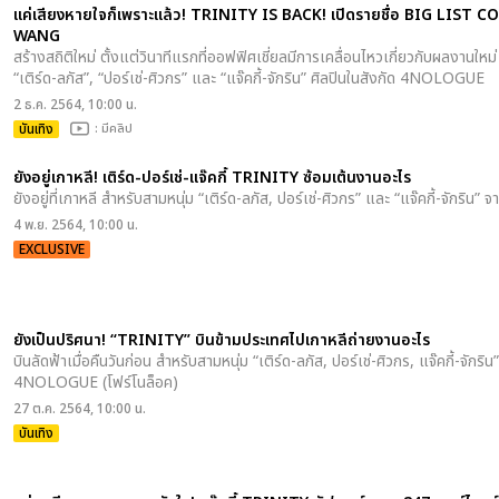
แค่เสียงหายใจก็เพราะแล้ว! TRINITY IS BACK! เปิดรายชื่อ BIG LIS
WANG
สร้างสถิติใหม่ ตั้งแต่วินาทีแรกที่ออฟฟิศเชี่ยลมีการเคลื่อนไหวเกี่ยวกับผลงานใหม่
“เติร์ด-ลภัส”, “ปอร์เช่-ศิวกร” และ “แจ๊คกี้-จักริน” ศิลปินในสังกัด 4NOLOGUE
2 ธ.ค. 2564, 10:00 น.
บันเทิง
: มีคลิป
ยังอยู่เกาหลี! เติร์ด-ปอร์เช่-แจ๊คกี้ TRINITY ซ้อมเต้นงานอะไร
ยังอยู่ที่เกาหลี สำหรับสามหนุ่ม “เติร์ด-ลภัส, ปอร์เช่-ศิวกร” และ “แจ๊คกี้-จักริน” 
4 พ.ย. 2564, 10:00 น.
EXCLUSIVE
ยังเป็นปริศนา! “TRINITY” บินข้ามประเทศไปเกาหลีถ่ายงานอะไร
บินลัดฟ้าเมื่อคืนวันก่อน สำหรับสามหนุ่ม “เติร์ด-ลภัส, ปอร์เช่-ศิวกร, แจ๊คกี้-จักริน
4NOLOGUE (โฟร์โนล็อค)
27 ต.ค. 2564, 10:00 น.
บันเทิง