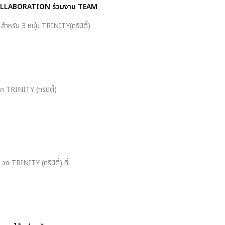
T COLLABORATION ร่วมงาน TEAM
 สำหรับ 3 หนุ่ม TRINITY(ทรินิตี้)
จาก TRINITY (ทรินิตี้)
” วง TRINITY (ทรินิตี้) ที่