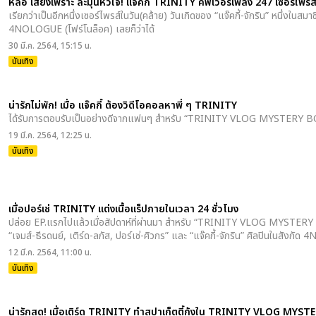
หล่อ เสียงเพราะ ละมุนหัวใจ! แจ๊คกี้ TRINITY คัฟเวอร์เพลง 247 เซอร์ไพ
เรียกว่าเป็นอีกหนึ่งเซอร์ไพรส์ในวัน(คล้าย) วันเกิดของ “แจ๊คกี้-จักริน” หนึ่งในสม
4NOLOGUE (โฟร์โนล็อค) เลยก็ว่าได้
30 มี.ค. 2564, 15:15 น.
บันเทิง
น่ารักไม่พัก! เมื่อ แจ๊คกี้ ต้องวิดีโอคอลหาพี่ ๆ TRINITY
ได้รับการตอบรับเป็นอย่างดีจากแฟนๆ สำหรับ “TRINITY VLOG MYSTERY BOX” 
19 มี.ค. 2564, 12:25 น.
บันเทิง
เมื่อปอร์เช่ TRINITY แต่งเนื้อแร็ปภายในเวลา 24 ชั่วโมง
ปล่อย EP.แรกไปแล้วเมื่อสัปดาห์ที่ผ่านมา สำหรับ “TRINITY VLOG MYSTERY B
“เจมส์-ธีรดนย์, เติร์ด-ลภัส, ปอร์เช่-ศิวกร” และ “แจ๊คกี้-จักริน” ศิลปินในสังก
12 มี.ค. 2564, 11:00 น.
บันเทิง
น่ารักสุด! เมื่อเติร์ด TRINITY ทำสปาเก็ตตี้กุ้งใน TRINITY VLOG MYS