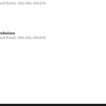
-ธีรดนย์, เติร์ด-ลภัส, ปอร์เช่-ศิว
ไพรส์แน่นอน
ส์-ธีรดนย์, เติร์ด-ลภัส, ปอร์เช่-ศิว