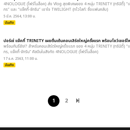
4NOLOGUE (โฟร์โนล็อค) ส่ง Vlog สุดพิเศษของ 4 หนุ่ม TRINITY (ทรินิตี้) “เจมส์
กร” และ “แจ๊คกี้-จักริน” เอาใจ TWILIGHT (ทไวไลท์: ชื่อแฟนคลับ)
5 มี.ค. 2564, 13:00 น.
บันเทิง
ปอร์เช่ แจ๊คกี้ TRINITY เผยตื่นเต้นคอนเสิร์ตใหญ่ครั้งแรก พร้อมโชว์เซอร์
พร้อมกันรึยัง!? สำหรับคอนเสิร์ตใหญ่ครั้งแรก ของ 4 หนุ่ม TRINITY (ทรินิตี้) “เจม
กร, แจ๊คกี้-จักริน” ศิลปินในสังกัด 4NOLOGUE (โฟร์โนล็อค)
17 ธ.ค. 2563, 11:00 น.
บันเทิง
1
2