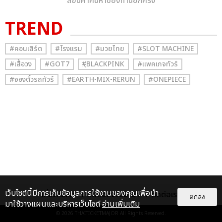
สอบคำค้นหาของท่านอีกครั้ง
TREND
#คอนเสิร์ต
#โรงแรม
#มวยไทย
#SLOT MACHINE
#เสื้อวง
#GOT7
#ฺBLACKPINK
#แพคเกจทัวร์
#จองตั๋วรถทัวร์
#EARTH-MIX-RERUN
#ONEPIECE
เว็บไซต์นี้มีการเก็บข้อมูลการใช้งานของคุณเพื่อนำ
เกี่ยวกับเรา
ติดต่อลงโฆษณา
ติดต่อเรา
ตกลง
มาใช้วางแผนและบริหารเว็บไซต์
อ่านเพิ่มเติม
© 2026
THAITICKETMAJOR
All Rights Reserved.