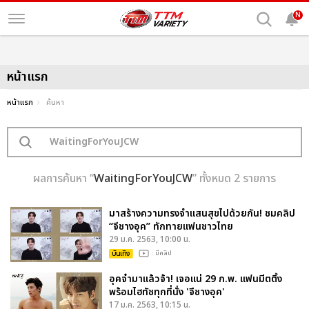
N
หน้าแรก
หน้าแรก
ค้นหา
ผลการค้นหา “
WaitingForYouJCW
” ทั้งหมด 2 รายการ
มาสร้างความทรงจำแสนสุขไปด้วยกัน! ชมคลิป
“จีชางอุค” ทักทายแฟนชาวไทย
29 ม.ค. 2563, 10:00 น.
บันเทิง
: มีคลิป
อุคจ๋ามาแล้วจ้า! เจอแน่ 29 ก.พ. แฟนมีตติ้ง
พร้อมไฮทัชทุกที่นั่ง 'จีชางอุค'
17 ม.ค. 2563, 10:15 น.