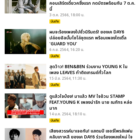
คอนเสิร์ตเดี่ยวครั้งแรก กดบัตรพร้อมกัน 7 ต.ค.
นี้
3 ต.ค. 2566, 18:00 น.
บันเทิง
ผมจะร้องเพลงไปชั่วนิรันดร์! ยองเค DAY6
ปล่อยอัลบั้มโซโล่ชุดแรก พร้อมเพลงไตเติ้ล
'GUARD YOU'
6 ก.ย. 2564, 16:20 น.
บันเทิง
สุดว้าว! BEN&BEN ร่วมงาน YOUNG K ใน
เพลง LEAVES ทำติดเทรนด์ทั่วโลก
15 มิ.ย. 2564, 11:30 น.
บันเทิง
ดูแล้วใจป่อง! มาแล้ว MV ใจอ้วน STAMP
FEAT.YOUNG K เพลงน่ารัก นาย ณภัทร หล่อ
มาก
14 ม.ค. 2564, 18:10 น.
บันเทิง
เสียงสวรรค์มาเจอกัน! แสตมป์ เซอร์ไพรส์แฟน
คลับเกาหลี ยองเค DAY6 ร่วมร้องเพลงใหม่ ใจ