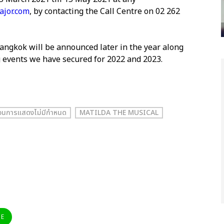
ajor.com
, by contacting the Call Centre on 02 262
angkok will be announced later in the year along
ng events we have secured for 2022 and 2023.
อนการแสดงไม่มีกำหนด
MATILDA THE MUSICAL
NE