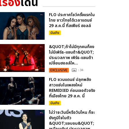
เรื่อง
เด่น
FLO ประกาศโชว์ครั้งแรกใน
ไทย ชาวไทยได้เวลาแดนซ์
29 ส.ค.นี้ ที่สเฟียร์ ฮอลล์
บันเทิง
&QUOT;ถ้าไม่มีทุกคนก็คง
ไม่มีเพิร์ธ-แซนต้า&QUOT;
ประมวลภาพ เพิร์ธ-แซนต้า
เปลี่ยนฮอลล์ให...
EXCLUSIVE
: 34
FLO ชวนแดนซ์ ปลุกพลัง
สาวแซ่บในเพลงใหม่
REMEDIED ก่อนเจอตัวจริง
ที่เมืองไทย 29 ส.ค. นี้
บันเทิง
ไม่ว่าจะวันนี้หรือวันไหน ก็จะ
ยังภูมิใจในตัว
&QUOT;แจบอม&QUOT;
เหมือนเดิม! ประมวลภาพ