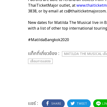
ThaiTicketMajor outlet, at
www.thaiticketm
3838, or by email at cs@thaiticketmajor.com.
New dates for Matilda The Musical live in B
with a list of other top international touri
#MatildaBangkok2020
เเท็กที่เกี่ยวข้อง :
MATILDA THE MUSICAL เลื่
เลื่อนการแสดง
แชร์ :
SHARE
TWEET
LI