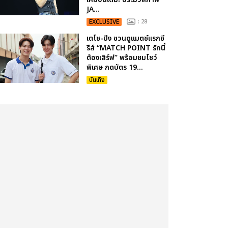
JA...
EXCLUSIVE
: 28
เตโช-ปิง ชวนดูแมตซ์แรกซี
รีส์ “MATCH POINT รักนี้
ต้องเสิร์ฟ” พร้อมชมโชว์
พิเศษ กดบัตร 19...
บันเทิง