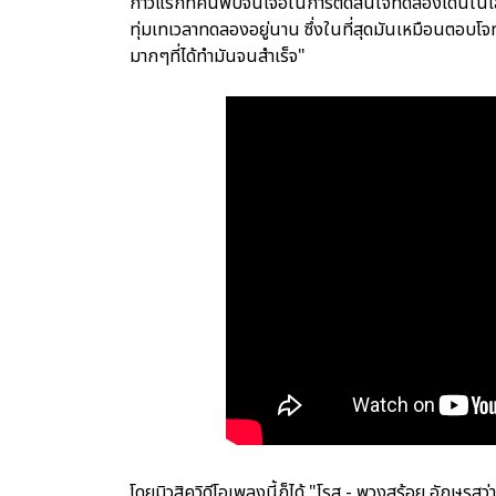
ก้าวแรกที่ค้นพบจนเจอในการตัดสินใจทดลองเดินในเส้นท
ทุ่มเทเวลาทดลองอยู่นาน ซึ่งในที่สุดมันเหมือนตอบโ
มากๆที่ได้ทำมันจนสำเร็จ"
โดยมิวสิควิดีโอเพลงนี้ก็ได้ "โรส - พวงสร้อย อักษร