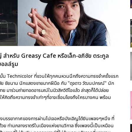
่ สำหรับ Greasy Cafe หรือเล็ก-อภิชัย ตระกูล
มอลล์รูม
ัลบั้ม Technicolor ที่ชวนให้ทุกคนหวนนึกถึงความทรงจำครั้งแรก
– นพชัย ชัยนาม นักแสดงชายมากฝีมือ กับ "ดุจดาว วัฒนปกรณ์" นัก
มาร่วมถ่ายทอดอารมณ์ในมิวสิควิดีโอแล้ว ล่าสุดก็ได้ปล่อย
นให้คิดถึงความทรงจำเก่าๆที่อาจเชื่อมโยงถึงใครบางคน พร้อม
ถึงบรรยากาศของการผ่านไปเจอหรือบังเอิญได้ยินเพลงๆหนึง ที่
้วย ท่ามกลางราตรีในเมืองแห่งยามวิกาล ซึ่งเพลงนี้เป็นเหมือน