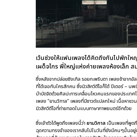
เว้นช่วงให้แฟนเพลงได้คิดถึงกันไปพักใหญ
เผด็จไกร พี่ใหญ่แห่งค่ายเพลงห้องเล็ก ส
ซึ่งหลังจากปล่อยซิงเกิล รอยกะพริบตา เพลงช้าจากอ
ที่ได้เจอกับใครสักคน ซึ่งมิวสิควิดีโอก็ได้ ปีเตอร์ 
บำบัดจิตด้วยศิลปะการเคลื่อนไหวคนแรกของประเทศไทย 
เพลง "ยามวิกาล" เพลงที่มีซาวด์แปลกใหม่ เนื้อหาชว
มิวสิควิดีโอที่ถ่ายทอดในแบบภาษาภาพยนตร์อีกด้วย
ซึ่งเจ้าตัวได้พูดถึงเพลงนี้ว่า
ยามวิกาล
เป็นเพลงที่พูด
ฉุดความทรงจำของเรากลับไปในวันที่ยังมีคนๆนั้นอยู่ด