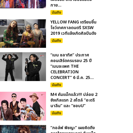
กาย...
บันเทิง
YELLOW FANG เตรียมขึ้น
โชว์เทศกาลดนตรี SXSW
2019 เวทีแจ้งเกิดศิลปินดัง
บันเทิง
“เบน ชลาทิศ” ประกาศ
คอนเสิร์ตครบรอบ 25 ปี
“เบนจะเพศ THE
CELEBRATION
CONCERT” 6 มี.ค. 25...
บันเทิง
M4 คัมแบ็กแล้ว!!! ปล่อย 2
ซิงเกิลแรก 2 สไตล์ “อะดรี
นาลีน” และ “ชอบU”
บันเทิง
“กอล์ฟ พิชญะ” เผยคิดถึง