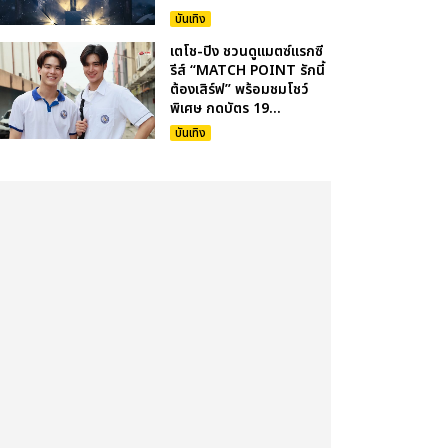
บันเทิง
เตโช-ปิง ชวนดูแมตซ์แรกซี
รีส์ “MATCH POINT รักนี้
ต้องเสิร์ฟ” พร้อมชมโชว์
พิเศษ กดบัตร 19...
บันเทิง