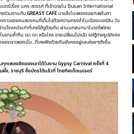
นตร์เรื่อง นคร-สวรรค์ ที่เข้าฉายใน Busan International
็เคยร่วมงานกับ
GREASY CAFE
มาแล้วในเพลงรอยกะพริบตา
ื่องราวของคนสองคนที่เต็มไปด้วยความทรงจำในเมืองเบอร์ลิน วัน
ัติ ผ่านโรงหนังเก่าที่เคยได้ดูด้วยกัน ผ่านบทสนทนาในรถไฟสาย
นยามค่ำคืน เรา เขา หรือใคร อาจเปลี่ยนไปแล้ว แต่ตู้ถ่ายรูปยังคง
งของเราเพลงนั้น...ที่เคยฟังด้วยกันยังคงอยู่และค่อยๆดังขึ้น
ทุกเพลงฮิตของเขาได้ในงาน Gypsy Carnival ครั้งที่ 4
นผึ้ง, ราชบุรี ซื้อบัตรได้แล้วที่ ไทยทิคเก็ตเมเจอร์