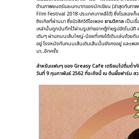
ด้านภาพยนตร์และบทบาทของนักเขียน (ล่าสุดกับภาพย
Film Festival 2018 ประเทศเกาหลีใต้) ซึ่งโรสเองก
ซิงเกิลที่ผ่านมา ซึ่งมิวสิควิดีโอเพลง
ยามวิกาล
เป็นเร
เหล่านั้นถูกบันทึกไว้ผ่านรูปถ่ายจากตู้ถ่ายรูปอัตโนม
เดิมๆ ผ่านถนนเส้นใหญ่-น้อยที่เคยได้เดินเล่นด้วยกันใ
อยู่ โรงหนังกับถนนเส้นเดิมเส้นนั้นยังคงอยู่ และเพล
มา...อีกครั้ง
สำหรับแฟนๆ ของ Greasy Cafe เตรียมไปดื่มด่ำกับ
วันที่ 9 กุมภาพันธ์ 2562 ที่จะถึงนี้ ณ ต้นผึ้งฟาร์ม สว