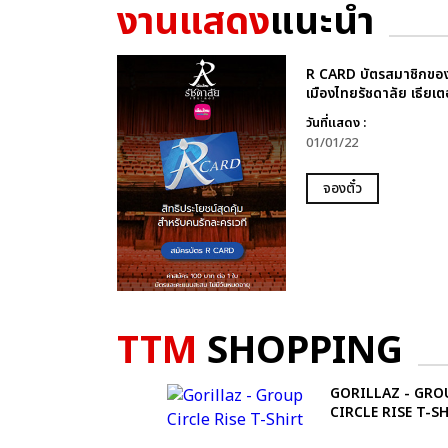
งานแสดง
แนะนำ
R CARD บัตรสมาชิกขอ
เมืองไทยรัชดาลัย เธียเต
วันที่แสดง :
01/01/22
จองตั๋ว
TTM
SHOPPING
GORILLAZ - GRO
CIRCLE RISE T-S