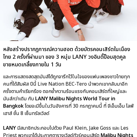
หลังสร้างปรากฎการณ์ความฮอต ด้วยบัตรคอนเสิร์ตในเมือง
ไทย 2 ครั้งที่ผ่านมา ของ 3 หนุ่ม LANY วงอินดี้ป็อบสุดคูล
ขายหมดเกลี้ยงภายใน 1 วัน
และการแสดงสดสุดมันส์ได้ถูกจารึกไว้ในใจของแฟนเพลงชาวไทยทุก
คนที่ได้สัมผัส ปีนี้ Live Nation BEC-Tero นำพวกเขากลับมาอีก
ครั้งตามคำเรียกร้อง ตอกย้ำความร้อนแรงกับคอนเสิร์ตที่ใหญ่และ
มันส์กว่าเดิม กับ
LANY Malibu Nights World Tour in
Bangkok
โดยจะมีขึ้นในวันอังคารที่ 30 กรกฎาคมนี้ ที่ จีเอ็มเอ็ม ไลฟ์
เฮาส์ ชั้น 8 เซ็นทรัลเวิลด์
LANY
มีสมาชิกประกอบไปด้วย Paul Klein, Jake Goss และ Les
Priest พวกเขาได้ประกาศตารางเวิลด์ทัวร์คอนเสิร์ต
Malibu Nights