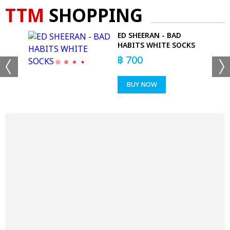
TTM
SHOPPING
PERS
ED SHEERAN - BAD
HABITS WHITE SOCKS
฿
700
BUY NOW