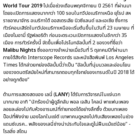
World Tour 2019
ไปเมื่อช่วงเดือนพฤศจิกายน ปี 2561 ที่ผ่านมา
โดยจะเปิดการแสดงมากกว่า 100 รอบในทวีปอเมริกาเหนือ ยุโรป สห
ราชอาณาจักร อเมริกาใต้ ออสเตรเลีย นิวซีแลนด์ และเอเชีย ซึ่งการ
ทัวร์คอนเสิร์ตในทวีปอเมริกาเหนือจะเริ่มต้นขึ้นในวันที่ 23 เมษายน ที่
เมืองไมอามี่ รัฐฟลอริด้า ก่อนจะตระเวนเปิดการแสดงในอีกกว่า 35
เมือง การทัวร์ครั้งนี้ จัดขึ้นเพื่อโปรโมทอัลบั้มที่ 2 ของวงที่ชื่อว่า
Malibu Nights
ซึ่งออกวางจำหน่ายเมื่อวันที่ 5 ตุลาคมปีที่ผ่านมา
ภายใต้สังกัด Interscope Records และหนังสือพิมพ์ Los Angeles
Times ได้กล่าวยกย่องอัลบั้มนี้ว่าเป็น “อัลบั้มที่นุ่มนวลและอ่อนโยน
ของวงดนตรีสมัยใหม่ที่สามารถตอบทุกโจทย์ของเทรนด์ในปี 2018 ได้
อย่างถูกต้อง”
ด้านการแสดงสดของ เลนี่ (
LANY
) ได้รับการวิจารณ์ในแง่บวก
มากมาย อาทิ "นักร้องนำผู้ดูลึกลับ พอล เจสัน ไคลน์ พาแฟนเพลง
ลอยละล่องไปกับห้วงอารมณ์ที่ถ่ายทอดได้อย่างลึกซึ้ง ด้วยบทเพลง
ป็อปที่ฟังง่าย มองโลกในแง่ดี เขาพาคนดูหลงไปกับเสียงเพลงในช่วง
แดนซ์เบรค... พลังของเลนี่ช่างน่าประทับใจและดูไม่ฝืนแม้แต่น้อย" -
โรลลิ่ง สโตน