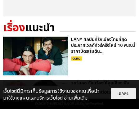
เรื่อง
แนะนำ
LANY ศิลปินที่รักเมืองไทยที่สุด
ประกาศเวิลด์ทัวร์ครั้งใหม่ 10 พ.ย.นี้
ราคาบัตรเริ่มต้น...
บันเทิง
วอร์มคอ ซ้อมร้องให้สุดเสียง ฟัง
เพลงฮิตอุ่นเครื่องก่อนไปเจอ LANY
เว็บไซต์นี้มีการเก็บข้อมูลการใช้งานของคุณเพื่อนำ
เกี่ยวกับเรา
ติดต่อลงโฆษณา
ติดต่อเรา
ตกลง
6 ตุลาคมนี้ ที่ ยูโอบี...
มาใช้วางแผนและบริหารเว็บไซต์
อ่านเพิ่มเติม
บันเทิง
© 2026
THAITICKETMAJOR
All Rights Reserved.
‘LANY’ กับคอนเสิร์ตครั้งใหญ่ไซซ์
XXL เจอกัน 6 ต.ค.นี้ ที่อิมแพ็ค ชา
เลนเจอร์ ฮอลล์ ผู้ถ...