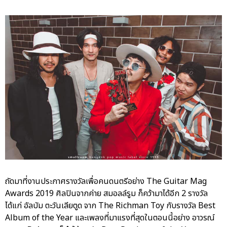
ถัดมาที่งานประกาศรางวัลเพื่อคนดนตรีอย่าง The Guitar Mag
Awards 2019 ศิลปินจากค่าย สมอลล์รูม ก็คว้ามาได้อีก 2 รางวัล
ได้แก่ อัลบัม ตะวันเลียตูด จาก The Richman Toy กับรางวัล Best
Album of the Year และเพลงที่มาแรงที่สุดในตอนนี้อย่าง อาวรณ์