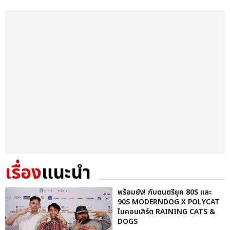
เรื่อง
แนะนำ
พร้อมยัง! กับดนตรียุค 80S และ
90S MODERNDOG X POLYCAT
ในคอนเสิร์ต RAINING CATS &
DOGS