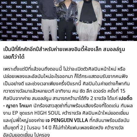
เป็นปีที่คึกคักอีกปีสำหรับค่ายเพลงอินดี้ห้องเล็ก สมอลล์รูม
เลยก็ว่าได้
เพราะตั้งแต่ปีที่แล้วจนถึงตอนนี้ ไม่ว่าจะเปิดตัวศิลปินหน้าใหม่ หรือ
ปล่อยเพลงและอัลบัมใหม่อะไรออกมา ก็ได้กระแสตอบรับจากคนฟัง
เป็นอย่างดี และช่วงเวลาเพียงครึ่งปีแรกนี้ ศิลปินในค่ายต่างก็พากัน
กวาดรางวัลมาแล้วหลายเวที อาทิงาน คม ชัด ลึก อวอร์ด ครั้งที่ 15
ศิลปินจากค่าย สมอลล์รูม สามารถคว้ามาได้ถึง 2 รางวัล ได้แก่
เปอติ๊ด
- ญาดา โกเม
ศ นักร้องสาวสุดซ่าที่มาพร้อมเสียงร้องที่โดดเด่น กับผล
งาน EP ชุดแรก HIGH SOUL คว้ารางวัล ศิลปินหน้าใหม่ยอดเยี่ยม
และรุ่นพี่ใหญ่ของค่าย
เจ PENGUIN VILLA
ที่กลับมาพร้อมอัลบัม
เต็มชุดที่ 2 J ในรอบ 14 ปี ก็ไม่ทำให้แฟนเพลงผิดหวัง คว้ารางวัล
อัลบัมยอดเยี่ยม ไปครอง