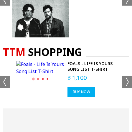
TTM
SHOPPING
S
FOALS - LIFE IS YOURS
SONG LIST T-SHIRT
฿
1,100
BUY NOW