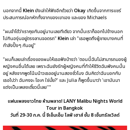
นอกจากนี้
Klein
ยังเล่าให้ฟังอีกด้วยว่า
Okay
เกิดขึ้นจากการแชร์
ประสบการณ์อกหักทั้งจากของเขาเอง และของ Michaels
"ผมจำได้ว่าเราคุยกันอยู่นานเลยทีเดียว จากนั้นเราก็ออกไปข้างนอก
ไปกินองุ่นอยู่ตรงลานจอดรถ"
Klein
เล่า "เธอพูดถึงผู้ชายบางคนที่
กำลังปิ๊งๆ กันอยู่"
"ผมก็เลยเล่าเรื่องของผมให้เธอฟังบ้างว่า 'ตอนนี้ฉันไม่สามารถมองผู้
หญิงคนอื่นได้เลย เพราะฉันยังรักผู้หญิงคนที่ทำให้ชีวิตฉันพังคนนั้น
อยู่ หลังจากพูดโน้มน้าวเธออยู่นานสองชั่วโมง ฉันคิดว่าฉันบอกกับ
เธอไปว่า ฉันคงจะ โอเค ใช่มั้ย?' และ Julia ก็พูดขึ้นมาว่า 'เอามันมา
แต่งเป็นเพลงเดี๋ยวนี้เลย''"
แฟนเพลงชาวไทย ห้ามพลาด! LANY Malibu Nights World
Tour in Bangkok
วันที่ 29-30 ก.ค. นี้ จีเอ็มเอ็ม ไลฟ์ เฮาส์ ชั้น 8 เซ็นทรัลเวิลด์