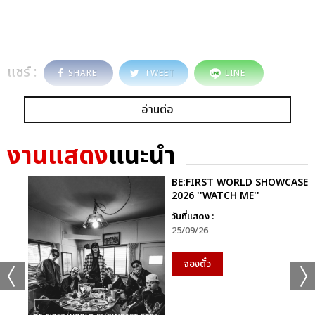
แชร์ :
SHARE
TWEET
LINE
อ่านต่อ
งานแสดง
แนะนำ
BE:FIRST WORLD SHOWCASE
2026 ''WATCH ME''
วันที่แสดง :
25/09/26
จองตั๋ว