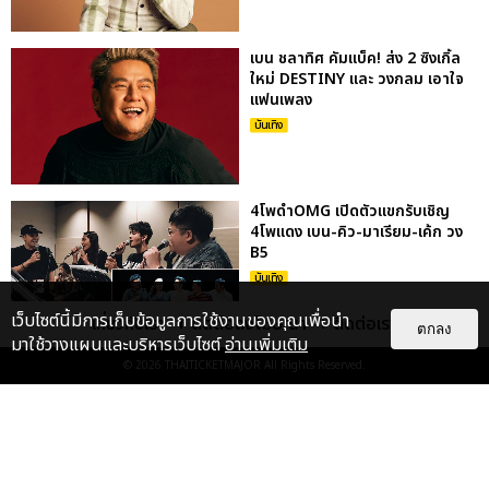
เบน ชลาทิศ คัมแบ็ค! ส่ง 2 ซิงเกิ้ล
ใหม่ DESTINY และ วงกลม เอาใจ
แฟนเพลง
บันเทิง
4โพดำOMG เปิดตัวแขกรับเชิญ
4โพแดง เบน-คิว-มาเรียม-เค้ก วง
B5
บันเทิง
เว็บไซต์นี้มีการเก็บข้อมูลการใช้งานของคุณเพื่อนำ
เกี่ยวกับเรา
ติดต่อลงโฆษณา
ติดต่อเรา
ตกลง
มาใช้วางแผนและบริหารเว็บไซต์
อ่านเพิ่มเติม
“เบน ชลาทิศ” ประกาศคอนเสิร์ต
© 2026
THAITICKETMAJOR
All Rights Reserved.
ครบรอบ 25 ปี “เบนจะเพศ THE
CELEBRATION CONCERT” 6
มี.ค. 25...
บันเทิง