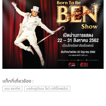
เเท็กที่เกี่ยวข้อง :
เบน ชลาทิศ
บอร์นทูบีเบน โชว์ เวทีนี้ของฉัน!