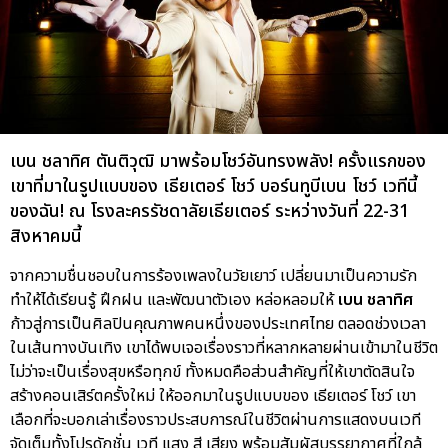
เบน ชลาทิศ ตันติวุฒิ มาพร้อมโชว์อันทรงพลัง! ครั้งแรกของ
เขาที่มาในรูปแบบของ เธียเตอร์ โชว์ บอร์นทูบีเบน โชว์ เวทีนี้
ของฉัน! ณ โรงละครรัชดาลัยเธียเตอร์ ระหว่างวันที่ 22-31
สิงหาคมนี้
จากความชื่นชอบในการร้องเพลงในวัยเยาว์ เปลี่ยนมาเป็นความรัก
ทำให้ได้เรียนรู้ ฝึกฝน และพัฒนาตัวเอง หล่อหลอมให้
เบน ชลาทิศ
ก้าวสู่การเป็นศิลปินคุณภาพคนหนึ่งของประเทศไทย ตลอดช่วงเวลา
ในเส้นทางบันเทิง เขาได้พบเจอเรื่องราวที่หลากหลายผ่านเข้ามาในชีวิต
ไม่ว่าจะเป็นเรื่องสุขหรือทุกข์ ทั้งหมดคือส่วนสำคัญที่ให้เขาตัดสินใจ
สร้างคอนเสิร์ตครั้งใหม่ ให้ออกมาในรูปแบบของ เธียเตอร์ โชว์ เขา
เลือกที่จะบอกเล่าเรื่องราวประสบการณ์ในชีวิตผ่านการแสดงบนเวที
จัดเต็มทั้งโปรดักชั่น เวที แสง สี เสียง พร้อมสัมผัสบรรยากาศที่ใกล้