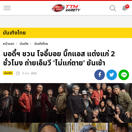
N
บันเทิงไทย
หน้าแรก
บันเทิง
บันเทิงไทย
บอดี้ฯ ชวน โจอี้บอย บิ๊กแอส แต่งแก่ 2
ชั่วโมง ถ่ายเอ็มวี 'ไม่แก่ตาย' ยันเช้า
บันเทิง
: 5 ก.ค. 2562