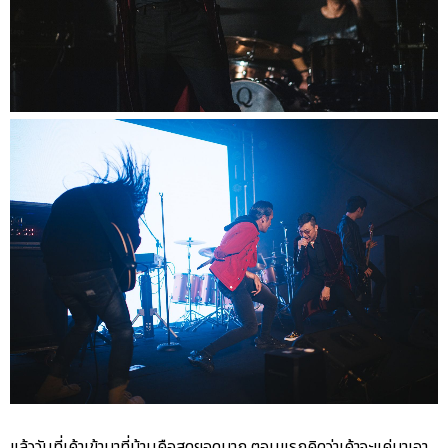
แล้ววันที่เค้าเข้ามาที่บ้านคือสุดยอดมาก ตอนแรกคิดว่าเค้าจะแค่มาเอา