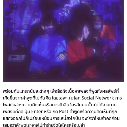
พร้อมกับแทรกนัยยะต่างๆ เพื่อสื่อถึงเนื้อหาเพลงที่พูดถึงผลลัพธ์ที่
เกิดขึ้นจากคำพูดที่ไม่ทันคิด โดยเฉพาะในโลก Social Network การ
โพสต์แสดงความคิดเห็นหรือการตัดสินใครสักคนนั้นทำได้ง่ายมาก
เพียงแค่กด ปุ่ม Enter หรือ กด Post คำพูดหรือความคิดเห็นที่ถูก
แสดงออกไปก็เปรียบเหมือนการเหนี่ยวไกปืน จะดีกว่าไหมถ้าคิดก่อน
เสมอว่าคำพูดเราอาจไปทำร้ายจิตใจใครหรือเปล่า