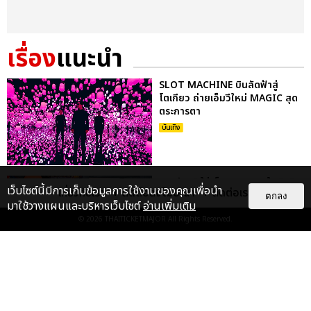
เรื่อง
แนะนำ
SLOT MACHINE บินลัดฟ้าสู่
โตเกียว ถ่ายเอ็มวีใหม่ MAGIC สุด
ตระการตา
บันเทิง
สมเกียรติ ใส่เต็มความสนุกในมิวสิค
เว็บไซต์นี้มีการเก็บข้อมูลการใช้งานของคุณเพื่อนำ
เกี่ยวกับเรา
ติดต่อลงโฆษณา
ติดต่อเรา
วิดีโอเพลงใหม่ คำหวาน พร้อมวาด
ตกลง
มาใช้วางแผนและบริหารเว็บไซต์
อ่านเพิ่มเติม
ลวดลายไม่ยั้งกับคอสตูมส...
© 2026
THAITICKETMAJOR
All Rights Reserved.
บันเทิง
DE FLAMINGO ปล่อยของจัดเต็ม
12 เพลงอัดแน่นอัลบั้มชุดแรกใน
ชีวิต KNIP