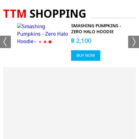
TTM
SHOPPING
 -
SMASHING PUMPKINS -
RT
ZERO HALO HOODIE
฿
2,100
BUY NOW