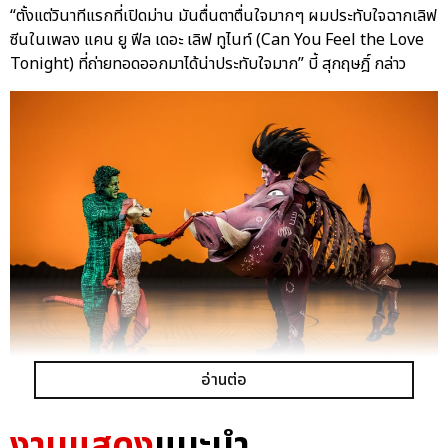
“ตั้งแต่วินาทีแรกที่เปิดม่าน มันตื่นตาตื่นใจมากๆ ผมประทับใจฉากเลิฟ
ซีนในเพลง แคน ยู ฟีล เดอะ เลิฟ ทูไนท์ (Can You Feel the Love
Tonight) ที่ถ่ายทอดออกมาได้น่าประทับใจมาก” บี้ สุกฤษฎิ์ กล่าว
อ่านต่อ
งานแสดง
แนะนำ
ตอนนี้เวลาเดินทางมาถึงโค้งสุดท้ายก่อนที่
เดอะ ไลอ้อน คิง
จะปิด