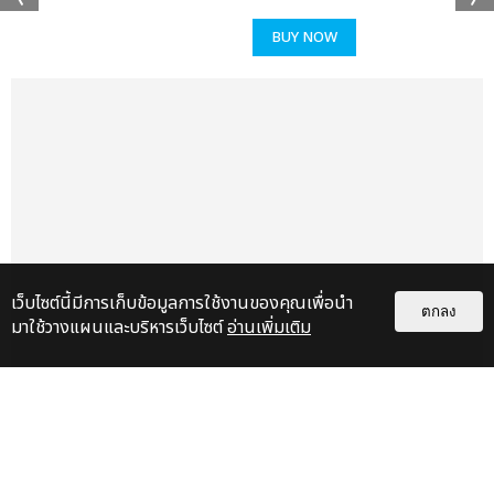
BUY NOW
เเท็กที่เกี่ยวข้อง :
DISNEY'S THE LION KING
THE LION KING
เว็บไซต์นี้มีการเก็บข้อมูลการใช้งานของคุณเพื่อนำ
ตกลง
มาใช้วางแผนและบริหารเว็บไซต์
อ่านเพิ่มเติม
เรื่อง
แนะนำ
แชร์ :
SHARE
TWEET
LINE
เก็บตกภาพ NATORI กลับมาครั้งนี้
ยิ่งใหญ่กว่าเดิม ระเบิดความมันส์สุด