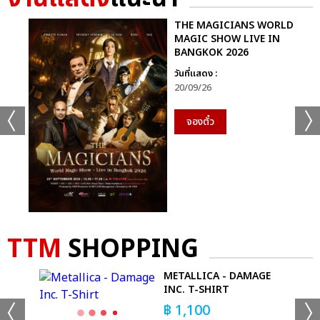
ม่านอำลาโรงละครอย่างเป็นทางการแล้ว เลโบ เอ็ม (Lebo M.) ผู้
อำนวยการการร้องเพลงประสานเสียง ได้ฝากถึงผู้ชมชาวไทยไว้ว่า “ผม
THE MAGICIANS WORLD
MAGIC SHOW LIVE IN
หวังว่าผู้ชมชาวไทยจะประทับใจกับประสบการณ์ความบันเทิงนี้เช่น
BANGKOK 2026
เดียวกับผู้ชมทั่วโลกครับ ด้วยทีมนักแสดงและโชว์ที่ชวนตื่นตาตื่นใจ ที่
วันที่แสดง :
สำคัญโชว์ในไทยยังแตกต่างจากโชว์ที่อื่นๆ ในด้านความสดใหม่อีกด้วย
20/09/26
ครับ”
จองตั๋ว
รีบชมก่อนพลาดโอกาสเป็นส่วนหนึ่งของมิวสิคัลที่ดีที่สุดในโลก
เดอะ
ไลอ้อน คิง มิวสิคัล
จะเปิดการแสดงถึงวันอาทิตย์ที่ 10 พฤศจิกายนนี้
เท่านั้น เช็ครอบการแสดงและซื้อบัตรได้ที่ไทยทิคเก็ตเมเจอร์
TTM
SHOPPING
METALLICA - DAMAGE
INC. T-SHIRT
฿
1,100