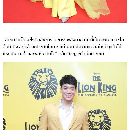
“ฉากเปิดเป็นอะไรที่อลังการและทรงพลังมาก คนที่เป็นแฟน เดอะ ไล
อ้อน คิง อยู่แล้วจะประทับใจมากแน่นอน มีความแปลกใหม่ ดูแล้วได้
แรงบันดาลใจและพลังกลับไป” แก้ม วิชญาณี เอ่ยปากชม