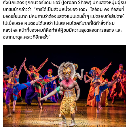
ถึงนักแสดงทุกคนจอร์แดน ชอว์ (Jordan Shaw) นักแสดงหนุ่มผู้รับ
บทซิมบ้ากล่าวว่า “การได้เป็นส่วนหนึ่งของ เดอะ ไลอ้อน คิง คือสิ่งที่
ยอดเยี่ยมมาก มีคนถามว่าต้องแสดงแบบเดิมซ้ำๆ แปดรอบต่อสัปดาห์
ไม่เบื่อเหรอ ผมตอบได้เลยว่า ไม่เลย ผมโชคดีมากที่ได้ทำสิ่งที่ผม
หลงใหล หน้าที่ของผมก็คือทำให้ผู้ชมมีความสุขตลอดการแสดง และ
อยากมาดูละครเวทีอีกครั้ง”