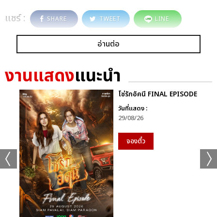
แชร์ :
SHARE
TWEET
LINE
อ่านต่อ
งานแสดง
แนะนำ
โซ่รักอัคนี FINAL EPISODE
วันที่แสดง :
29/08/26
จองตั๋ว