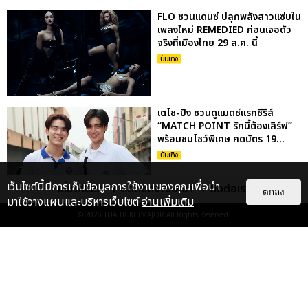
FLO ชวนแดนซ์ ปลุกพลังสาวแซ่บใน
เพลงใหม่ REMEDIED ก่อนเจอตัว
จริงที่เมืองไทย 29 ส.ค. นี้
บันเทิง
เตโช-ปิง ชวนดูแมตซ์แรกซีรีส์
“MATCH POINT รักนี้ต้องเสิร์ฟ”
พร้อมชมโชว์พิเศษ กดบัตร 19...
บันเทิง
เว็บไซต์นี้มีการเก็บข้อมูลการใช้งานของคุณเพื่อนำ
เกี่ยวกับเรา
ติดต่อลงโฆษณา
ติดต่อเรา
ตกลง
มาใช้วางแผนและบริหารเว็บไซต์
อ่านเพิ่มเติม
“สกาย-นานิ” เสิร์ฟความพิเศษกับ
© 2026
THAITICKETMAJOR
All Rights Reserved.
งานแฟนคอนเต็มรูปแบบ 19-20
ก.ย.นี้ ที่ ธันเดอร์โดม เมืองท...
บันเทิง
GEMINI ชวนวาดฝันไปด้วยกัน! 5 -