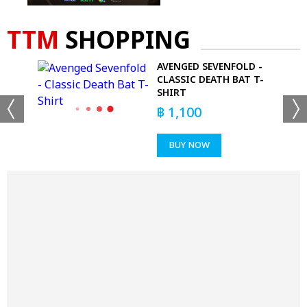
TTM
SHOPPING
 -
AVENGED SEVENFOLD -
LE
CLASSIC DEATH BAT T-
SHIRT
฿
1,100
BUY NOW