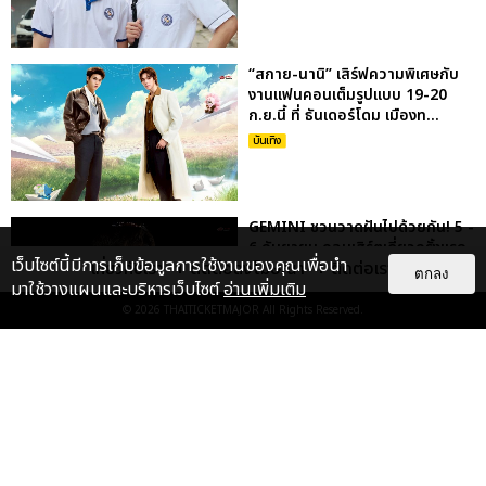
“สกาย-นานิ” เสิร์ฟความพิเศษกับ
งานแฟนคอนเต็มรูปแบบ 19-20
ก.ย.นี้ ที่ ธันเดอร์โดม เมืองท...
บันเทิง
GEMINI ชวนวาดฝันไปด้วยกัน! 5 -
6 กันยายน คอนเสิร์ตเดี่ยวครั้งแรก
เว็บไซต์นี้มีการเก็บข้อมูลการใช้งานของคุณเพื่อนำ
เกี่ยวกับเรา
ติดต่อลงโฆษณา
ติดต่อเรา
กดบัตรพรุ่งนี้
ตกลง
มาใช้วางแผนและบริหารเว็บไซต์
อ่านเพิ่มเติม
บันเทิง
© 2026
THAITICKETMAJOR
All Rights Reserved.