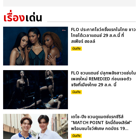
เรื่อง
เด่น
FLO ประกาศโชว์ครั้งแรกในไทย ชาว
ไทยได้เวลาแดนซ์ 29 ส.ค.นี้ ที่
สเฟียร์ ฮอลล์
บันเทิง
FLO ชวนแดนซ์ ปลุกพลังสาวแซ่บใน
เพลงใหม่ REMEDIED ก่อนเจอตัว
จริงที่เมืองไทย 29 ส.ค. นี้
บันเทิง
เตโช-ปิง ชวนดูแมตซ์แรกซีรีส์
“MATCH POINT รักนี้ต้องเสิร์ฟ”
พร้อมชมโชว์พิเศษ กดบัตร 19...
บันเทิง