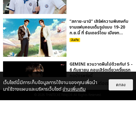
“สกาย-นานิ” เสิร์ฟความพิเศษกับ
งานแฟนคอนเต็มรูปแบบ 19-20
ก.ย.นี้ ที่ ธันเดอร์โดม เมืองท...
บันเทิง
GEMINI ชวนวาดฝันไปด้วยกัน! 5 -
6 กันยายน คอนเสิร์ตเดี่ยวครั้งแรก
กดบัตรพรุ่งนี้
เว็บไซต์นี้มีการเก็บข้อมูลการใช้งานของคุณเพื่อนำ
เกี่ยวกับเรา
ติดต่อลงโฆษณา
ติดต่อเรา
บันเทิง
ตกลง
มาใช้วางแผนและบริหารเว็บไซต์
อ่านเพิ่มเติม
© 2026
THAITICKETMAJOR
All Rights Reserved.