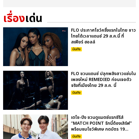
เรื่อง
เด่น
FLO ประกาศโชว์ครั้งแรกในไทย ชาว
ไทยได้เวลาแดนซ์ 29 ส.ค.นี้ ที่
สเฟียร์ ฮอลล์
บันเทิง
FLO ชวนแดนซ์ ปลุกพลังสาวแซ่บใน
เพลงใหม่ REMEDIED ก่อนเจอตัว
จริงที่เมืองไทย 29 ส.ค. นี้
บันเทิง
เตโช-ปิง ชวนดูแมตซ์แรกซีรีส์
“MATCH POINT รักนี้ต้องเสิร์ฟ”
พร้อมชมโชว์พิเศษ กดบัตร 19...
บันเทิง