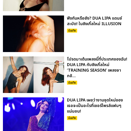
ฟังกันหรือยัง? DUA LIPA แดนซ์
สะบัด! ในซิงเกิ้ลใหม่ ILLUSION
บันเทิง
โปรดมาเต้นเพลงนี้ที่ประเทศของฉัน!
DUA LIPA กับซิงเกิ้ลใหม่
‘TRAINING SEASON’ เพลงจา
กอั...
บันเทิง
DUA LIPA เผยว่างานชุดใหม่ของ
เธอจะเป็นอะไรที่เซอร์ไพรส์แฟนๆ
แน่นอน!
บันเทิง