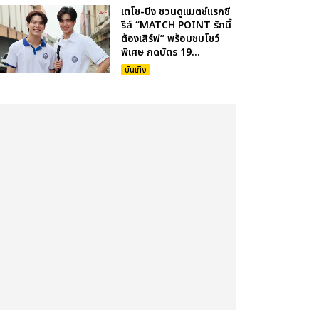
เตโช-ปิง ชวนดูแมตซ์แรกซี
รีส์ “MATCH POINT รักนี้
ต้องเสิร์ฟ” พร้อมชมโชว์
พิเศษ กดบัตร 19...
บันเทิง