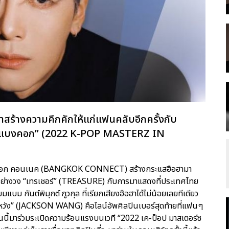
มาสร้างความคึกคักให้แก่แฟนคลับอีกครั้งกับ
อิน แบงคอก” (2022 K-POP MASTERZ IN
แบงกอก คอนเนค (BANGKOK CONNECT) สร้างกระแสฮือฮามา
รกอย่างวง “เทรเชอร์” (TREASURE) กับการมาแสดงที่ประเทศไทย
แบม กันต์พิมุกต์ ภูวกุล ที่เรียกเสียงฮือฮาได้ไม่น้อยเลยทีเดียว
็คสัน หวัง” (JACKSON WANG) คือไลน์อัพศิลปินเบอร์สุดท้ายที่แฟนๆ
ุ่มคนนี้มาร่วมระเบิดความร้อนแรงบนเวที “2022 เค-ป็อป มาสเตอร์ซ