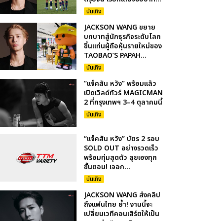
บันเทิง
JACKSON WANG ขยาย
บทบาทสู่นักธุรกิจระดับโลก
ขึ้นแท่นผู้ถือหุ้นรายใหม่ของ
TAOBAO’S PAPAH...
บันเทิง
“แจ็คสัน หวัง” พร้อมแล้ว
เปิดเวิลด์ทัวร์ MAGICMAN
2 ที่กรุงเทพฯ 3–4 ตุลาคมนี้
บันเทิง
“แจ็คสัน หวัง” บัตร 2 รอบ
SOLD OUT อย่างรวดเร็ว
พร้อมทุ่มสุดตัว ลุยเองทุก
ขั้นตอน! เจอก...
บันเทิง
JACKSON WANG ส่งคลิป
ถึงแฟนไทย ย้ำ! งานนี้จะ
เปลี่ยนเวทีคอนเสิร์ตให้เป็น