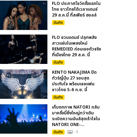
FLO ประกาศโชว์ครั้งแรกใน
ไทย ชาวไทยได้เวลาแดนซ์
29 ส.ค.นี้ ที่สเฟียร์ ฮอลล์
บันเทิง
FLO ชวนแดนซ์ ปลุกพลัง
สาวแซ่บในเพลงใหม่
REMEDIED ก่อนเจอตัวจริง
ที่เมืองไทย 29 ส.ค. นี้
บันเทิง
KENTO NAKAJIMA ปิด
ทัวร์ญี่ปุ่น 27 รอบสุด
ประทับใจ พร้อมเจอแฟน
ชาวไทย 5-6 ก.ย. นี้
บันเทิง
เก็บตกภาพ NATORI กลับ
มาครั้งนี้ยิ่งใหญ่กว่าเดิม
ระเบิดความมันส์สุดเร้าใจใน
NATORI ONE-...
บันเทิง
: 5