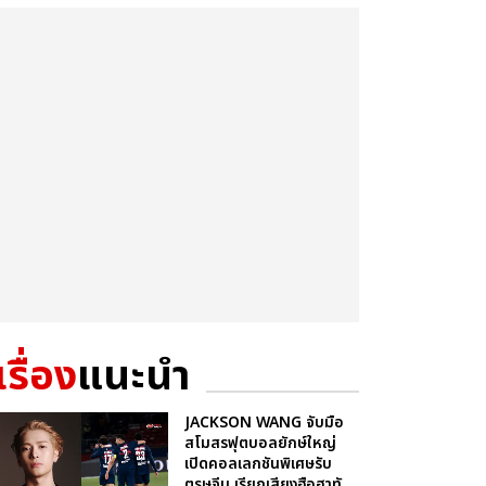
เรื่อง
แนะนำ
JACKSON WANG จับมือ
สโมสรฟุตบอลยักษ์ใหญ่
เปิดคอลเลกชันพิเศษรับ
ตรุษจีน เรียกเสียงฮือฮาทั...