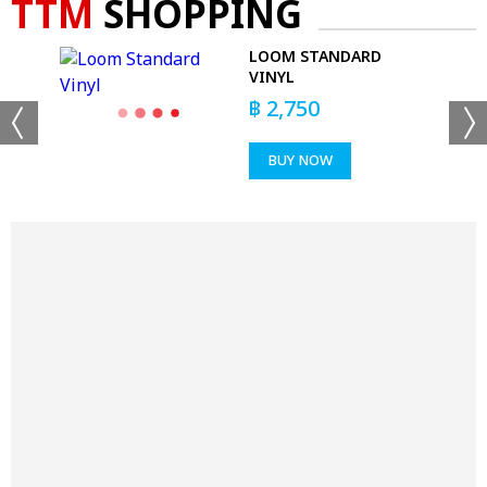
TTM
SHOPPING
LOOM STANDARD
VINYL
฿
2,750
BUY NOW