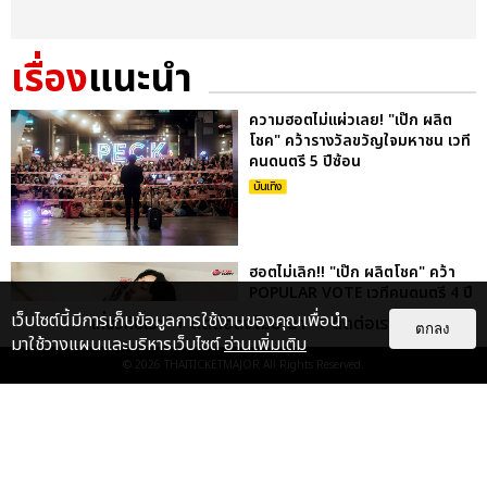
เรื่อง
แนะนำ
ความฮอตไม่แผ่วเลย! "เป๊ก ผลิต
โชค" คว้ารางวัลขวัญใจมหาชน เวที
คนดนตรี 5 ปีซ้อน
บันเทิง
ฮอตไม่เลิก!! "เป๊ก ผลิตโชค" คว้า
POPULAR VOTE เวทีคนดนตรี 4 ปี
ซ้อน
เว็บไซต์นี้มีการเก็บข้อมูลการใช้งานของคุณเพื่อนำ
เกี่ยวกับเรา
ติดต่อลงโฆษณา
ติดต่อเรา
ตกลง
บันเทิง
มาใช้วางแผนและบริหารเว็บไซต์
อ่านเพิ่มเติม
© 2026
THAITICKETMAJOR
All Rights Reserved.
ปังแล้วปังอีก! เป๊ก ร่วมงาน ใหม่ ดา
วิกา โชว์เต้นเท่ในเพลง GET TO
KNOW YOU