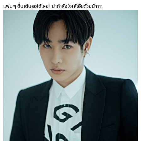
แฟนๆ ตื่นเต้นรอได้เลย!! ปากำลังใจให้เฮียด้วยน้าาาา