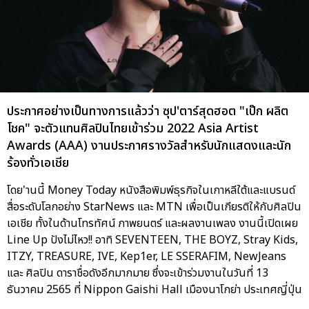
ประกาศอย่างเป็นทางการแล้วว่า ซุป'ตาร์สุดฮอต "เป๊ก ผลิต
โชค" จะตัวแทนศิลปินไทยเข้าร่วม 2022 Asia Artist
Awards (AAA) งานประกาศรางวัลสำหรับนักแสดงและนัก
ร้องทั่วเอเชีย
โดย'านนี้ Money Today หนังสือพิมพ์ธุรกิจในเกาหลีใต้และแบรนด์
สื่อระดับโลกอย่าง StarNews และ MTN เพื่อเป็นเกียรติให้กับศิลปิน
เอเชีย ทั้งในด้านโทรทัศน์ ภาพยนตร์ และผลงานเพลง งานนี้เปิดเผย
Line Up ปังไม่ไหว!! อาทิ SEVENTEEN, THE BOYZ, Stray Kids,
ITZY, TREASURE, IVE, Kep1er, LE SSERAFIM, NewJeans
และ ศิลปิน ดาราชื่อดังอีกมากมาย ซึ่งจะเข้าร่วมงานในวันที่ 13
ธันวาคม 2565 ที่ Nippon Gaishi Hall เมืองนาโกย่า ประเทศญี่ปุ่น