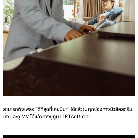
สามารถฟังเพลง “ดีที่สุดที่เคยมีมา” ได้แล้วในทุกช่องทางมิวสิคสตรีม
มิ่ง และดู MV ได้แล้วทางยูทูบ LIPTAofficial