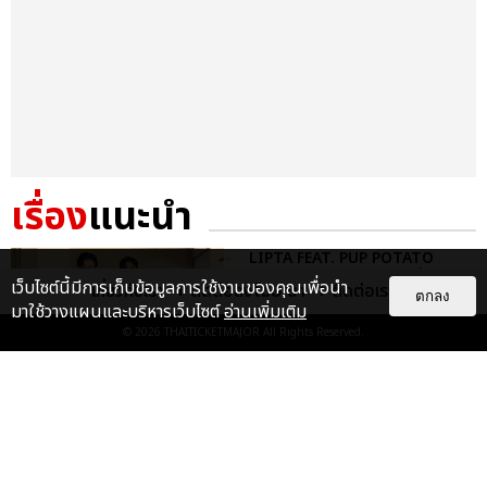
เรื่อง
แนะนำ
LIPTA FEAT. PUP POTATO
ซิงเกิลใหม่ “รูปถ่าย” เพลงที่ใช้เวลา
เว็บไซต์นี้มีการเก็บข้อมูลการใช้งานของคุณเพื่อนำ
เกี่ยวกับเรา
ติดต่อลงโฆษณา
ติดต่อเรา
เดินทางถึง 10 ปี
ตกลง
มาใช้วางแผนและบริหารเว็บไซต์
อ่านเพิ่มเติม
บันเทิง
© 2026
THAITICKETMAJOR
All Rights Reserved.
เซอร์ไพรส์แฟนคลับ! ฤกษ์ดี 9 เดือน
9 LIPTA ประกาศก้าวใหม่เปิดค่าย
‘KICKS RECORDS’
บันเทิง