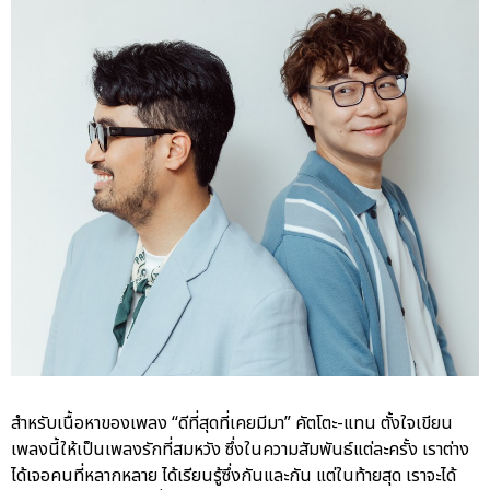
สำหรับเนื้อหาของเพลง “ดีที่สุดที่เคยมีมา” คัตโตะ-แทน ตั้งใจเขียน
เพลงนี้ให้เป็นเพลงรักที่สมหวัง ซึ่งในความสัมพันธ์แต่ละครั้ง เราต่าง
ได้เจอคนที่หลากหลาย ได้เรียนรู้ซึ่งกันและกัน แต่ในท้ายสุด เราจะได้