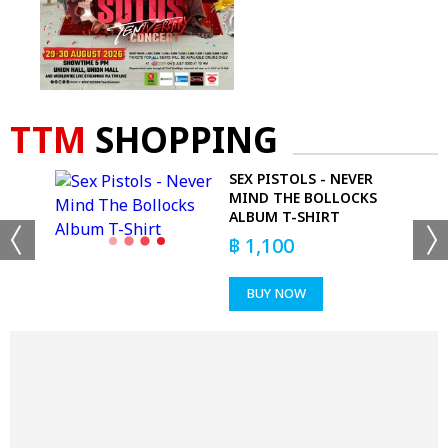
TTM
SHOPPING
SEX PISTOLS - NEVER
T
MIND THE BOLLOCKS
ALBUM T-SHIRT
฿
1,100
BUY NOW