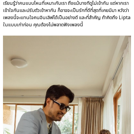
เรียนรู้ว่าคนแบบไหนที่เหมาะกับเรา ถึงแม้บางทีดูไม่เข้ากัน แต่หากเรา
เข้าใจกันและปรับตัวเข้าหากัน ก็อาจจะเป็นรักที่ดีที่สุดที่เคยมีมา หวังว่า
เพลงนี้จะแทนใจคนอินเลิฟได้เป็นอย่างดี และที่สำคัญ ถ้าคิดถึง Lipta
ในแบบเก่าก่อน คุณต้องไม่พลาดฟังเพลงนี้