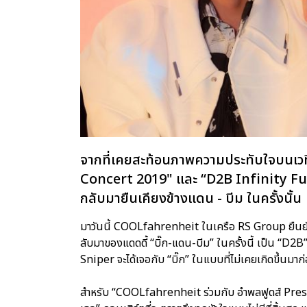
จากที่เคยสะท้อนภาพความประทับใจบนเวที
Concert 2019" และ “D2B Infinity Fun+ 
กลับมายืนเคียงข้างแดน - บีม ในครั้งนั้น
มาวันนี้ COOLfahrenheit ในเครือ RS Group ยืนยัน
ลับมาของแดดดี้ “บิ๊ก-แดน-บีม” ในครั้งนี้ เป็น “D2B”
Sniper จะได้เจอกับ “บิ๊ก” ในแบบที่ไม่เคยเกิดขึ้นมาก
สำหรับ “COOLfahrenheit ร่วมกับ อำพลฟูดส์ Pres