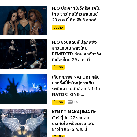
FLO ประกาศโชว์ครั้งแรกใน
ไทย ชาวไทยได้เวลาแดนซ์
29 ส.ค.นี้ ที่สเฟียร์ ฮอลล์
บันเทิง
FLO ชวนแดนซ์ ปลุกพลัง
สาวแซ่บในเพลงใหม่
REMEDIED ก่อนเจอตัวจริง
ที่เมืองไทย 29 ส.ค. นี้
บันเทิง
เก็บตกภาพ NATORI กลับ
มาครั้งนี้ยิ่งใหญ่กว่าเดิม
ระเบิดความมันส์สุดเร้าใจใน
NATORI ONE-...
บันเทิง
: 5
KENTO NAKAJIMA ปิด
ทัวร์ญี่ปุ่น 27 รอบสุด
ประทับใจ พร้อมเจอแฟน
ชาวไทย 5-6 ก.ย. นี้