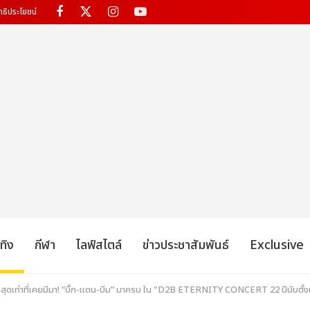
ทธิประโยชน์
เทิง
กีฬา
ไลฟ์สไตล์
ข่าวประชาสัมพันธ์
Exclusive
ที่สุดเท่าที่เคยมีมา! “บิ๊ก-แดน-บีม” มาครบ ใน "D2B ETERNITY CONCERT 22 ปีนับตั้งแต