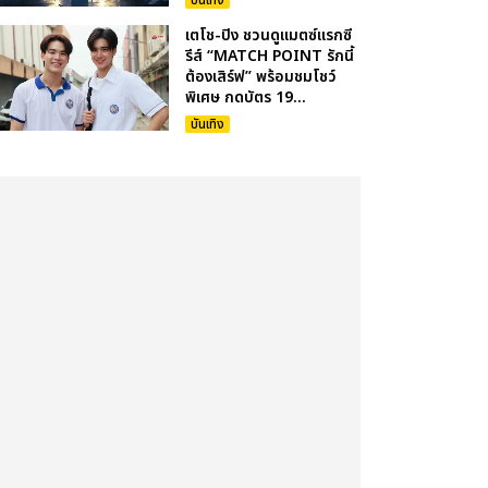
บันเทิง
เตโช-ปิง ชวนดูแมตซ์แรกซี
รีส์ “MATCH POINT รักนี้
ต้องเสิร์ฟ” พร้อมชมโชว์
พิเศษ กดบัตร 19...
บันเทิง