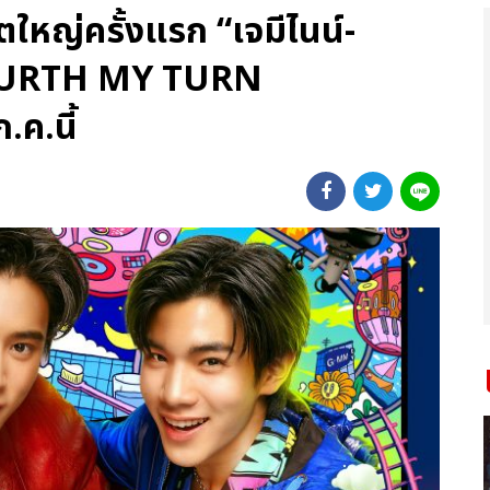
ตใหญ่ครั้งแรก “เจมีไนน์-
FOURTH MY TURN
ค.นี้