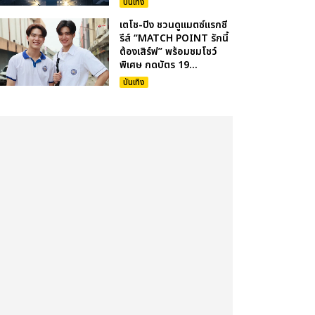
บันเทิง
เตโช-ปิง ชวนดูแมตซ์แรกซี
รีส์ “MATCH POINT รักนี้
ต้องเสิร์ฟ” พร้อมชมโชว์
พิเศษ กดบัตร 19...
บันเทิง