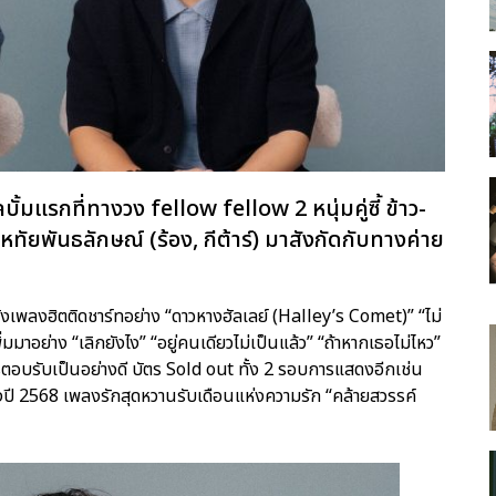
ั้มแรกที่ทางวง fellow fellow 2 หนุ่มคู่ซี้ ข้าว-
หทัยพันธลักษณ์ (ร้อง, กีต้าร์) มาสังกัดกับทางค่าย
น ทั้งเพลงฮิตติดชาร์ทอย่าง “ดาวหางฮัลเลย์ (Halley’s Comet)” “ไม่
มาอย่าง “เลิกยังไง” “อยู่คนเดียวไม่เป็นแล้ว” “ถ้าหากเธอไม่ไหว”
ารตอบรับเป็นอย่างดี บัตร Sold out ทั้ง 2 รอบการแสดงอีกเช่น
งปี 2568 เพลงรักสุดหวานรับเดือนแห่งความรัก “คล้ายสวรรค์