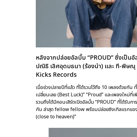
หลังจากปล่อยอัลบั้ม “PROUD” ซึ่งเป็นอัลบ
ปณิธิ เลิศอุดมธนา (ร้องนำ) และ ที-พิษณุ 
Kicks Records
เมื่อช่วงปลายปีที่แล้ว ที่ได้รวมไว้ถึง 10 เพลงด้วยกั
เปลี่ยนเลย (Best Luck)” “Proud” และเพลงใหม่ที่เพิ่ม
รวมถึงได้มีคอนเสิร์ตเปิดอัลบั้ม “PROUD” ที่ได้รับก
กัน ล่าสุด fellow fellow พร้อมปล่อยซิงเกิลแรกขอ
(close to heaven)”