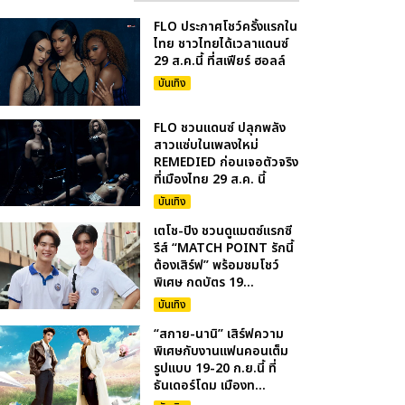
FLO ประกาศโชว์ครั้งแรกใน
ไทย ชาวไทยได้เวลาแดนซ์
29 ส.ค.นี้ ที่สเฟียร์ ฮอลล์
บันเทิง
FLO ชวนแดนซ์ ปลุกพลัง
สาวแซ่บในเพลงใหม่
REMEDIED ก่อนเจอตัวจริง
ที่เมืองไทย 29 ส.ค. นี้
บันเทิง
เตโช-ปิง ชวนดูแมตซ์แรกซี
รีส์ “MATCH POINT รักนี้
ต้องเสิร์ฟ” พร้อมชมโชว์
พิเศษ กดบัตร 19...
บันเทิง
“สกาย-นานิ” เสิร์ฟความ
พิเศษกับงานแฟนคอนเต็ม
รูปแบบ 19-20 ก.ย.นี้ ที่
ธันเดอร์โดม เมืองท...