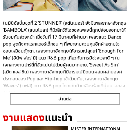
ในมินิอัลบั้มชุดที่ 2 ‘STUNNER’ (สตันเนอร์) ยังมีเพลงภาษาอังกฤษ
‘BAMBOLA’ (แบมโบลา) ที่มิวสิกวิดีโอของเพลงนี้ถูกปล่อยออกมาให้
รับชมกันล่วงหน้า เมื่อวันที่ 17 มีนาคมที่ผ่านมา เพลงแนว Dance
pop พูดถึงคาแรกแตอร์เด็กซน ๆ ที่พยายามควบคุมอีกฝ่ายตามใจ
ชอบเหมือนตุ๊กตา, เพลงภาษาอังกฤษให้อารมณ์สุดเท่ ‘Enough For
Me’ (อินัฟ ฟอร์ มี) แนว R&B pop เกี่ยวกับการมีช่วงเวลาดี ๆ ใน
ใจกลางงานปาร์ตี้ที่อัดแน่นไปด้วยผู้คนมากมาย, ‘Sweet As Sin’
(สวีต แอส ซิน) เพลงภาษาอังกฤษที่มีอารมณ์มืดมนผสมผสานองค์
ประกอบของ Pop และ Hip-hop เข้าด้วยกัน, เพลงภาษาอังกฤษ
‘Waves’ (เวฟส์) แนว R&B pop โดดเด่นด้วยเสียงร้องที่นุ่มนวลของ
TEN (เตนล์) เนื้อเพลงแสดงถึงความปรารถนาที่จะปล่อยร่างกาย
อ่านต่อ
อย่างอิสระไปกับคลื่น โดยเปรียบเทียบอีกฝ่ายเป็นคลื่น และเพลงภาษา
เกาหลี ‘Butterfly’ (บัตเตอร์ฟลาย) ที่เพิ่มความลึกซึ้งด้วยเสียงอัน
ไพเราะของ TEN (เตนล์) กับเนื้อเพลงที่สื่อถึงความรักยามรู้สึกถึง
งานแสดง
แนะนำ
ความทรงจำที่คิดถึง
MISTER INTERNATIONAL