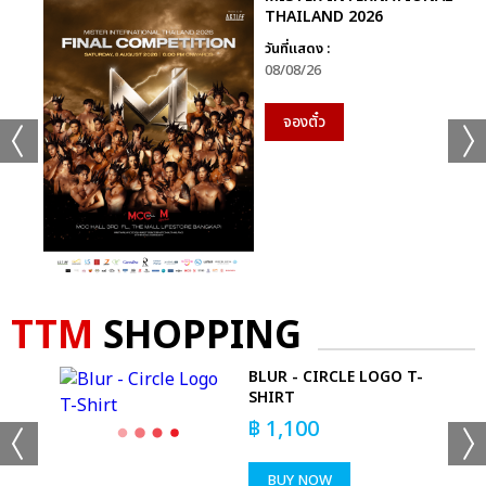
นอกจากนี้ TEN (เตนล์) ยังได้แนะนำเกี่ยวกับจุดที่ ‘STUNNER’ มาก
THAILAND 2026
ที่สุด (จุดที่ดึงดูดใจ) ของเพลงไตเติล ‘STUNNER’ ดังนี้ ❝
วันที่แสดง :
‘STUNNER’ มีทั้งเวอร์ชันภาษาเกาหลีและอังกฤษ ดังนั้น ในแต่ละ
08/08/26
ภาษาทุกคนก็จะได้ฟังโทนเสียงที่หลากหลายของผมครับ ที่น่าสนใจคือ
เนื้อเพลงของทั้งสองเพลงก็แตกต่างกันด้วยครับ ❞ รวมถึงอยากให้
จองตั๋ว
อัลบั้มนี้มีความหมายแบบไหนสำหรับแฟน ๆ ดังนี้ ❝ สิ่งที่ผมคิดว่า
สำคัญในช่วงนี้คือ การใช้เวลาในแต่ละวันอย่างมีความสุขและอารมณ์ดี
ผมหวังว่าแฟน ๆ จะรู้สึกดีขึ้นและรู้สึกถึงอารมณ์ใหม่ ๆ เมื่อได้ฟัง
อัลบั้มนี้ครับ และผมอยากจะสร้างความทรงจำที่ดีและช่วงเวลาแห่ง
ความสุขร่วมกันผ่านกิจกรรมคัมแบ็กครับ โอ้ ยินดีต้อนรับแฟนคลับ
ใหม่ ๆ ด้วยนะครับ ! ถ้าคุณมาชอบผมด้วยอัลบั้มนี้ ผมจะดูแลคุณอย่าง
ดีเลยครับ (หัวเราะ) ❞
TTM
SHOPPING
 RED
BLUR - CIRCLE LOGO T-
SHIRT
฿
1,100
BUY NOW