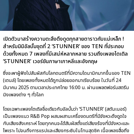
เปิดตัวมาสร้างความตะลึงดึงดูดทุกสายตาราวกับแม่เหล็ก !
สำหรับมินิอัลบั้มชุดที่ 2 ‘STUNNER’ ของ TEN ที่ประกอบ
ด้วยทั้งหมด 7 เพลงที่มีเสน่ห์หลากหลาย รวมถึงเพลงไตเติล
‘STUNNER’ เวอร์ชันภาษาเกาหลีและอังกฤษ
ซึ่งจะพาผู้ฟังไปสัมผัสกับโลกดนตรีที่มีความไดนามิกมากขึ้นของ TEN
(เตนล์) โดยเพลงทั้งหมดได้ถูกปล่อยออกมาเรียบร้อย ในวันที่ 24
มีนาคม 2025 ตามเวลาประเทศไทย 16:00 น. ผ่านแพลตฟอร์มสตรีม
มิงเพลงต่าง ๆ ทั่วโลก
โดยเฉพาะเพลงไตเติลชื่อเดียวกับอัลบั้มว่า ‘STUNNER’ (สตันเนอร์)
เป็นเพลงแนว R&B Pop ผสมผสานเครื่องดนตรีที่มีจังหวะดึงดูดใจ
กับเสียงสังเคราะห์ โดยทุกคนจะได้สัมผัสตั้งแต่เสียงร้องที่มีจังหวะและ
ไพเราะ ไปจนถึงการแรปและเสียงกระซิบในโทนสุดชิค เนื้อเพลงสื่อถึง