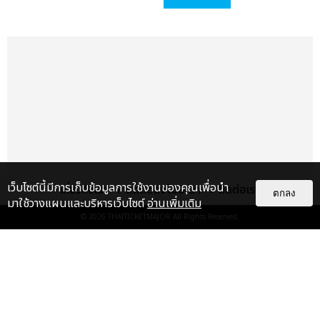
เว็บไซต์นี้มีการเก็บข้อมูลการใช้งานของคุณเพื่อนำ
เกี่ยวกับเรา
ติดต่อลงโฆษณา
ติดต่อเรา
ตกลง
มาใช้วางแผนและบริหารเว็บไซต์
อ่านเพิ่มเติม
© 2026
THAITICKETMAJOR
All Rights Reserved.
เรื่อง
แนะนำ
เตนล์ ลี ดีที่สุด! ออร่าแรง ทุกสายตา
จับจ้อง TEN ปรากฏตัวในฐานะแบ
รนด์แอมบาสเดอร์ของ SAI...