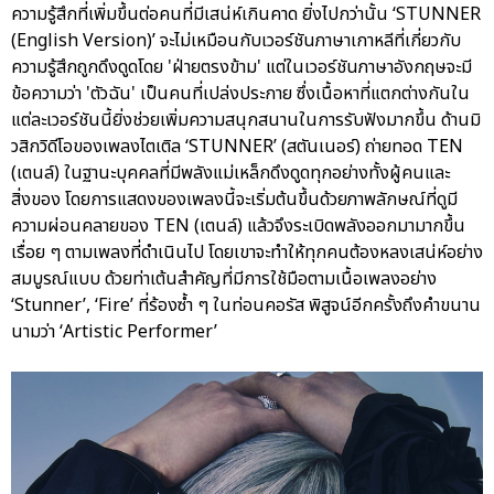
ความรู้สึกที่เพิ่มขึ้นต่อคนที่มีเสน่ห์เกินคาด ยิ่งไปกว่านั้น ‘STUNNER
(English Version)’ จะไม่เหมือนกับเวอร์ชันภาษาเกาหลีที่เกี่ยวกับ
ความรู้สึกถูกดึงดูดโดย 'ฝ่ายตรงข้าม' แต่ในเวอร์ชันภาษาอังกฤษจะมี
ข้อความว่า 'ตัวฉัน' เป็นคนที่เปล่งประกาย ซึ่งเนื้อหาที่แตกต่างกันใน
แต่ละเวอร์ชันนี้ยิ่งช่วยเพิ่มความสนุกสนานในการรับฟังมากขึ้น ด้านมิ
วสิกวิดีโอของเพลงไตเติล ‘STUNNER’ (สตันเนอร์) ถ่ายทอด TEN
(เตนล์) ในฐานะบุคคลที่มีพลังแม่เหล็กดึงดูดทุกอย่างทั้งผู้คนและ
สิ่งของ โดยการแสดงของเพลงนี้จะเริ่มต้นขึ้นด้วยภาพลักษณ์ที่ดูมี
ความผ่อนคลายของ TEN (เตนล์) แล้วจึงระเบิดพลังออกมามากขึ้น
เรื่อย ๆ ตามเพลงที่ดำเนินไป โดยเขาจะทำให้ทุกคนต้องหลงเสน่ห์อย่าง
สมบูรณ์แบบ ด้วยท่าเต้นสำคัญที่มีการใช้มือตามเนื้อเพลงอย่าง
‘Stunner’, ‘Fire’ ที่ร้องซ้ำ ๆ ในท่อนคอรัส พิสูจน์อีกครั้งถึงคำขนาน
นามว่า ‘Artistic Performer’