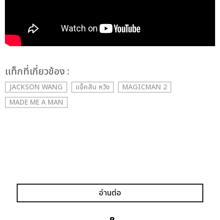
เเท็กที่เกี่ยวข้อง :
JACKSON WANG
แจ็คสัน หวัง
MAGICMAN 2
MADE ME A MAN
แชร์ :
SHARE
TWEET
LINE
อ่านต่อ