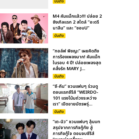
บันเทิง
M4 คัมแบ็กแล้ว!!! ปล่อย 2
ซิงเกิลแรก 2 สไตล์ “อะดรี
นาลีน” และ “ชอบU”
บันเทิง
“กอล์ฟ พิชญะ” เผยคิดถึง
การร้องเพลงมาก! คัมแบ็ก
ในรอบ 4 ปี! ปล่อยเพลงสุด
คลั่งรัก MARY J...
บันเทิง
“ซี-คีน” ชวนแฟนๆ ร่วมดู
ตอนแรกซีรีส์ “WEIRDO-
101 แรงโน้มถ่วงระหว่าง
เรา” เปิดขายบัตรพรุ่...
บันเทิง
“เต-นิว” ชวนแฟนๆ ลุ้นบท
สรุปจากภารกิจกู้ภัย สู่
ภารกิจกู้ใจ ตอนจบซีรีส์