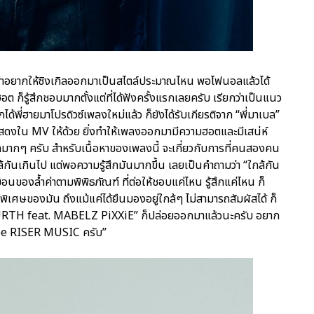
ษาว่าอยากให้ซิงเกิลออกมาเป็นสไตล์ประมาณไหน พอไฟนอลแล้วได้
ฮอต ก็รู้สึกชอบมากตั้งแต่ที่ได้ฟังครั้งแรกเลยครับ เรียกว่าเป็นแนว
พี่ฮายมาโปรดิวซ์เพลงใหม่แล้ว ก็ยังได้รับเกียรติจาก “พี่มาเบล”
ดงใน MV ให้ด้วย ยิ่งทำให้เพลงออกมามีความฮอตและมีเสน่ห์
บลมากๆ ครับ สำหรับเนื้อหาของเพลงนี้ จะเกี่ยวกับการที่คนสองคน
ล้กันเกินไป แต่พอความรู้สึกมันมากขึ้น เลยเป็นคำถามว่า “ใกล้กัน
นของล้ำค่าตามพิพิธภัณฑ์ ที่ต่อให้ชอบแค่ไหน รู้สึกแค่ไหน ก็
ามพิเศษของมัน ถึงแม้แค่ได้ยืนมองอยู่ใกล้ๆ ไม่สามารถสัมผัสได้ ก็
 FOURTH feat. MABELZ PiXXiE” ก็ปล่อยออกมาแล้วนะครับ อยาก
be RISER MUSIC ครับ”