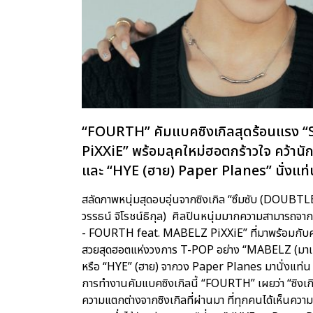
“FOURTH” คัมแบคซิงเกิลสุดร้อนแรง 
PiXXiE” พร้อมลุคใหม่ฮอตกร้าวใจ คว้า
และ “HYE (ฮาย) Paper Planes” นั่งแท
สลัดภาพหนุ่มสุดอบอุ่นจากซิงเกิล “ซึมซับ (DOUBT
วรรธน์ จิโรชน์ธิกุล) ศิลปินหนุ่มมากความสามารถจ
- FOURTH feat. MABELZ PiXXiE” ที่มาพร้อมกับคว
สวยสุดฮอตแห่งวงการ T-POP อย่าง “MABELZ (มาเบล
หรือ “HYE” (ฮาย) จากวง Paper Planes มานั่งแท่น P
การทำงานคัมแบคซิงเกิลนี้ “FOURTH” เผยว่า “ซิง
ความแตกต่างจากซิงเกิลที่ผ่านมา ที่ทุกคนได้เห็นความ