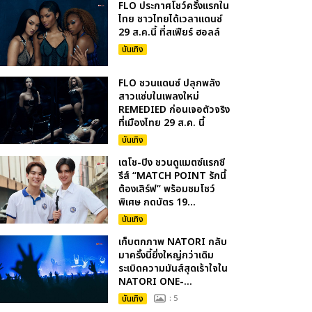
FLO ประกาศโชว์ครั้งแรกใน
ไทย ชาวไทยได้เวลาแดนซ์
29 ส.ค.นี้ ที่สเฟียร์ ฮอลล์
บันเทิง
FLO ชวนแดนซ์ ปลุกพลัง
สาวแซ่บในเพลงใหม่
REMEDIED ก่อนเจอตัวจริง
ที่เมืองไทย 29 ส.ค. นี้
บันเทิง
เตโช-ปิง ชวนดูแมตซ์แรกซี
รีส์ “MATCH POINT รักนี้
ต้องเสิร์ฟ” พร้อมชมโชว์
พิเศษ กดบัตร 19...
บันเทิง
เก็บตกภาพ NATORI กลับ
มาครั้งนี้ยิ่งใหญ่กว่าเดิม
ระเบิดความมันส์สุดเร้าใจใน
NATORI ONE-...
บันเทิง
: 5