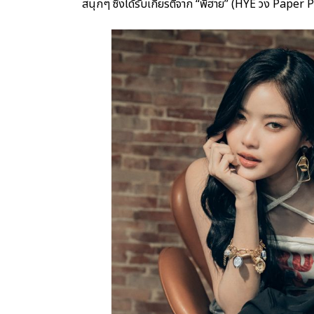
สนุกๆ ซึ่งได้รับเกียรติจาก “พี่ฮาย” (HYE วง Paper