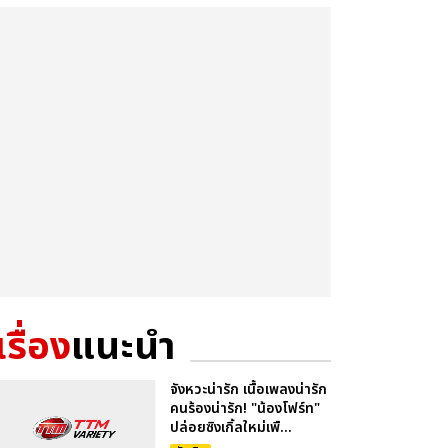
เรื่อง
แนะนำ
จังหวะน่ารัก เนื้อเพลงน่ารัก
คนร้องน่ารัก! "น้องโฟร์ท"
ปล่อยซิงเกิ้ลใหม่เพื...