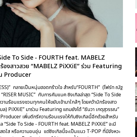
“Side To Side - FOURTH feat. MABELZ
นักร้องสาวสวย “MABELZ PiXXiE” ร่วม Featuring
่น Producer
LESS)” กลายเป็นหนุ่มฮอตกร้าวใจ สำหรับ“FOURTH” (โฟร์ท ณัฐ
าก “RISER MUSIC” กับการคัมแบค ซิงเกิลล่าสุด “Side To Side
ามร้อนแรงชวนทุกคนให้ขยับเข้ามาใกล้ๆ โดยคว้านักร้องสาว
) PiXXiE” มาร่วม Featuring แถมยังได้ “ธันวา เกตุสุวรรณ”
roducer เพิ่มดีกรีความร้อนแรงให้กับซิงเกิลนี้อีกด้วยสำหรับ
เกิล “Side To Side - FOURTH feat. MABELZ PiXXiE” จะมี
สดใส หรือความอบอุ่น แต่ซิงเกิลนี้จะเป็นแนว T-POP ที่มีจังหวะ