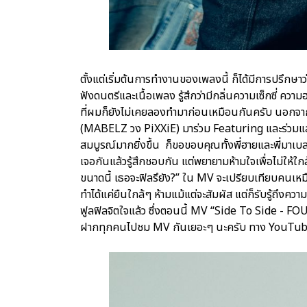
ตั้งแต่เริ่มต้นการทำงานของเพลงนี้ ก็ได้มีการปรึก
ฟังดนตรีและเนื้อเพลง รู้สึกว่ามีกลิ่นความเซ็กซี่ ความ
ที่ผมก็ยังไม่เคยลองทำมาก่อนเหมือนกันครับ นอกจากได้
(MABELZ วง PiXXiE) มาร่วม Featuring และร่วมแส
สมบูรณ์มากยิ่งขึ้น ก็ขอขอบคุณทั้งพี่ฮายและพี่มาเ
เจอกันแล้วรู้สึกชอบกัน แต่พยายามห้ามใจเพื่อไม่ให้ใก
ขนาดนี้ เธอจะฟิลรึยัง?” ใน MV จะเปรียบเทียบคนเหมือ
ทำได้แค่ยืนใกล้ๆ ห้ามแม้แต่จะสัมผัส แต่ก็รับรู้ถึงคว
ฟูลฟิลจิตใจแล้ว ซึ่งตอนนี้ MV “Side To Side -
ฝากทุกคนไปชม MV กันเยอะๆ นะครับ ทาง YouTu