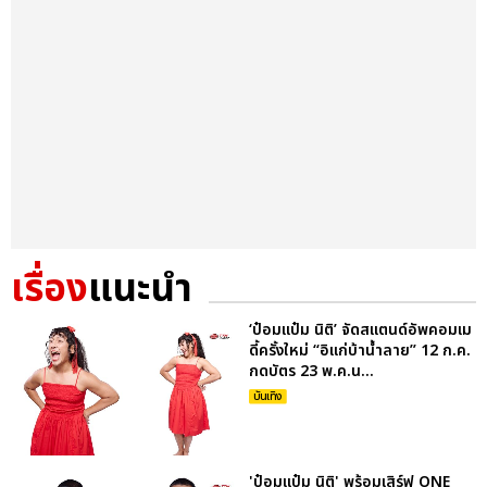
เรื่อง
แนะนำ
‘ป๋อมแป๋ม นิติ’ จัดสแตนด์อัพคอมเม
ดี้ครั้งใหม่ “อิแก่บ้าน้ำลาย” 12 ก.ค.
กดบัตร 23 พ.ค.น...
บันเทิง
'ป๋อมแป๋ม นิติ' พร้อมเสิร์ฟ ONE