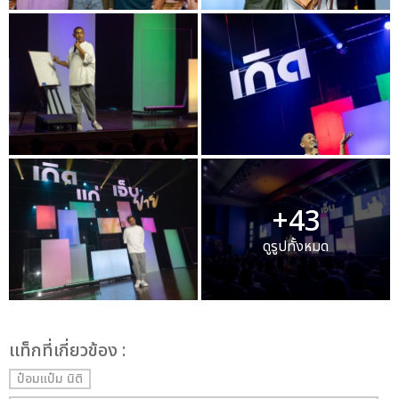
+43
ดูรูปทั้งหมด
เเท็กที่เกี่ยวข้อง :
ป๋อมแป๋ม นิติ