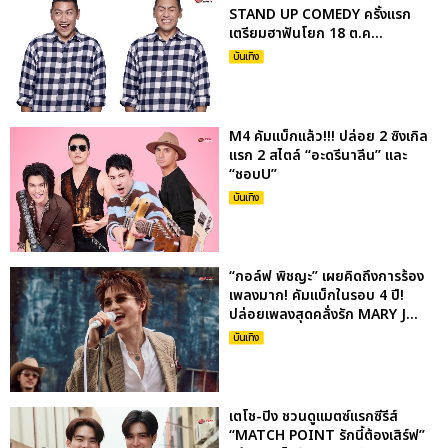
STAND UP COMEDY ครั้งแรก
เตรียมฮาฟันโยก 18 ต.ค...
บันเทิง
M4 คัมแบ็กแล้ว!!! ปล่อย 2 ซิงเกิล
แรก 2 สไตล์ “อะดรีนาลีน” และ
“ชอบU”
บันเทิง
“กอล์ฟ พิชญะ” เผยคิดถึงการร้อง
เพลงมาก! คัมแบ็กในรอบ 4 ปี!
ปล่อยเพลงสุดคลั่งรัก MARY J...
บันเทิง
เตโช-ปิง ชวนดูแมตซ์แรกซีรีส์
“MATCH POINT รักนี้ต้องเสิร์ฟ”