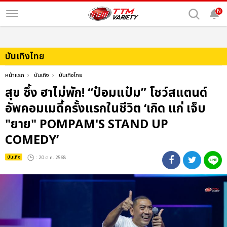
N
บันเทิงไทย
หน้าแรก
บันเทิง
บันเทิงไทย
สุข ซึ้ง ฮาไม่พัก! “ป๋อมแป๋ม” โชว์สแตนด์
อัพคอมเมดี้ครั้งแรกในชีวิต ‘เกิด แก่ เจ็บ
"ยาย" POMPAM'S STAND UP
COMEDY’
บันเทิง
: 20 ต.ค. 2568