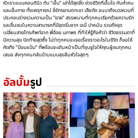
หัวเราะแบบคอนตินิว กับ “เจ็บ“ เล่าได้สุดจี๊ด ช่วงชีวิตที่เจ็บใจ กับคำคน
และเจ็บกาย ทั้งเหตุการณ์ ขี่จักรยานตกเขา เสือกัด จนมาถึงมวลรวมที่
ประกอบร่างรวมความเป็น ”ยาย” สรรพนามที่ทุกคนเรียกด้วยความรัก
และชื่นชมในความสามารถที่มีจุดเริ่มจาก เจนี่ ปาหนัน รวมถึงจุด
เปลี่ยนสายโทรศัพท์จาก พี่อ้อย นภาพร ที่ทำให้รู้ถึงคำว่า ชีวิตธรรมดาที่
มีความสุข ปิดท้ายสุดซึ้ง ไม่ว่าทุกคนจะเจอเรื่องราวอะไรในชีวิต ก็ขอให้
คิดถึง “ป๋อมแป๋ม” ที่พร้อมจะเดินหน้าเป็นที่ชุบชูใจให้คุณผู้ชมทุกคน
เสมอ ส่งทุกคนกลับบ้านแบบสุขล้นหัวใจสุดๆ
อัลบั้ม
รูป