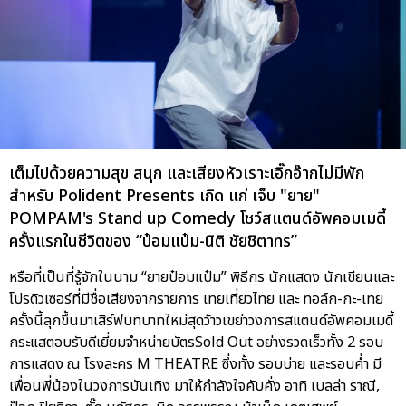
เต็มไปด้วยความสุข สนุก และเสียงหัวเราะเอิ๊กอ๊ากไม่มีพัก
สำหรับ Polident Presents เกิด แก่ เจ็บ "ยาย"
POMPAM's Stand up Comedy โชว์สแตนด์อัพคอมเมดี้
ครั้งแรกในชีวิตของ “ป๋อมแป๋ม-นิติ ชัยชิตาทร”
หรือที่เป็นที่รู้จักในนาม “ยายป๋อมแป๋ม” พิธีกร นักแสดง นักเขียนและ
โปรดิวเซอร์ที่มีชื่อเสียงจากรายการ เทยเที่ยวไทย และ ทอล์ก-กะ-เทย
ครั้งนี้ลุกขึ้นมาเสิร์ฟบทบาทใหม่สุดว้าวเขย่าวงการสแตนด์อัพคอมเมดี้
กระแสตอบรับดีเยี่ยมจำหน่ายบัตรSold Out อย่างรวดเร็วทั้ง 2 รอบ
การแสดง ณ โรงละคร M THEATRE ซึ่งทั้ง รอบบ่าย และรอบค่ำ มี
เพื่อนพี่น้องในวงการบันเทิง มาให้กำลังใจคับคั่ง อาทิ เบลล่า ราณี,