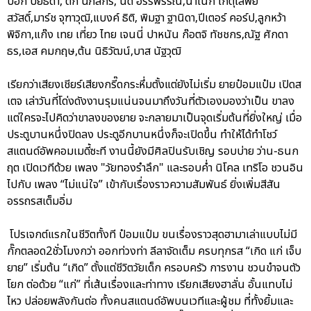
ป๊อก ปิยธิดา, ตั๊ก นภัสกร, นิด อรรพรรณ,น้าเน็ก เกตุเสพย์
สวัสดิ์,มาร์ช จุฑาวุฒิ,แบงค์ ธิติ, พิมฐา ฐานิดา,ปีเตอร์ คอร์ป,ลูกหว้า
พิจิกา,แก๊ง เทย เที่ยว ไทย เจนนี่ ปาหนัน ก๊อตจิ ทัชชกร,ณัฐ ศักดา
ธร,เอส คมกฤษ,ต้น นิธิวัฒน์,บาส นัฐวุฒิ
เรียกว่าเสียงเชียร์เสียงกรี๊ดกระหึ่มตั้งแต่ยังไม่เริ่ม ยายป๋อมแป๋ม เปิดส
เตจ เล่าวันที่โด่งดังงานรุมแน่นจนมาถึงวันที่ตัวเองมองว่าเป็น ขาลง
แต่ใครจะไปคิดว่าขาลงของยาย จะกลายมาเป็นจุดเริ่มต้นที่ยิ่งใหญ่ เมื่อ
ประตูบานหนึ่งปิดลง ประตูอีกบานหนึ่งก็จะเปิดขึ้น ทำให้ได้ทำโชว์
สแตนด์อัพคอมเมดี้ซะที งานนี้ยังมีศิลปินรับเชิญ รอบบ่าย ว่าน-ธนก
ฤต เปิดเวทีด้วย เพลง "วัยทองรำลึก" และรอบค่ำ นิโคล เทริโอ ชวนอิน
ไปกับ เพลง “ไม่แน่ใจ” เข้ากับเรื่องราวความสัมพันธ์ ยิ่งเพิ่มสีสัน
อรรถรสเต็มอิ่ม
โปรเจกต์แรกในชีวิตทั้งที ป๋อมแป๋ม ขนเรื่องราวสุดฮามาเล่าแบบไม่มี
กั๊กตลอด2ชั่วโมงกว่า ออกท่วงท่า ลีลาจัดเต็ม ครบทุกรส “เกิด แก่ เจ็บ
ยาย” เริ่มต้น “เกิด” ตั้งแต่ชีวิตวัยเด็ก ครอบครัว การงาน ชวนขำจนตัว
โยก ต่อด้วย “แก่” ที่เส้นเรื่องและท่าทาง เรียกเสียงฮาลั่น อั้นแทบไม่
ไหว ปล่อยพลังกันต่อ ทั้งคนสแตนด์อัพบนเวทีและผู้ชม ที่ทั้งยิ้มและ