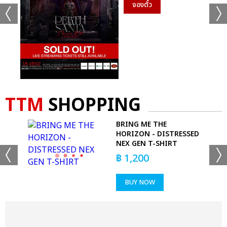
จองตั๋ว
TTM
SHOPPING
BRING ME THE
ACK
HORIZON - DISTRESSED
NEX GEN T-SHIRT
฿
1,200
BUY NOW