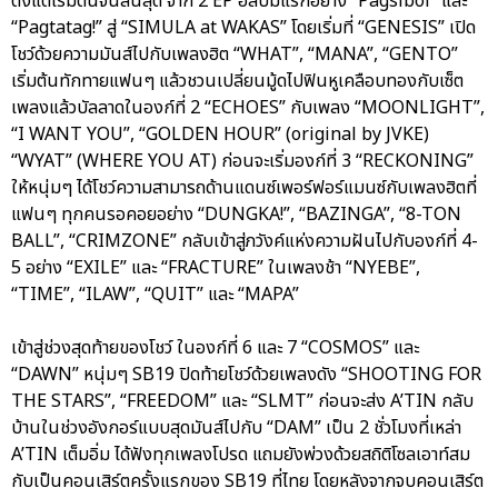
ตั้งแต่เริ่มต้นจนสิ้นสุด จาก 2 EP อัลบั้มแรกอย่าง “Pagsibol” และ
“Pagtatag!” สู่ “SIMULA at WAKAS” โดยเริ่มที่ “GENESIS” เปิด
โชว์ด้วยความมันส์ไปกับเพลงฮิต “WHAT”, “MANA”, “GENTO”
เริ่มต้นทักทายแฟนๆ แล้วชวนเปลี่ยนมู้ดไปฟินหูเคลือบทองกับเซ็ต
เพลงแล้วบัลลาดในองก์ที่ 2 “ECHOES” กับเพลง “MOONLIGHT”,
“I WANT YOU”, “GOLDEN HOUR” (original by JVKE)
“WYAT” (WHERE YOU AT) ก่อนจะเริ่มองก์ที่ 3 “RECKONING”
ให้หนุ่มๆ ได้โชว์ความสามารถด้านแดนซ์เพอร์ฟอร์แมนซ์กับเพลงฮิตที่
แฟนๆ ทุกคนรอคอยอย่าง “DUNGKA!”, “BAZINGA”, “8-TON
BALL”, “CRIMZONE” กลับเข้าสู่ภวังค์แห่งความฝันไปกับองก์ที่ 4-
5 อย่าง “EXILE” และ “FRACTURE” ในเพลงช้า “NYEBE”,
“TIME”, “ILAW”, “QUIT” และ “MAPA”
เข้าสู่ช่วงสุดท้ายของโชว์ ในองก์ที่ 6 และ 7 “COSMOS” และ
“DAWN” หนุ่มๆ SB19 ปิดท้ายโชว์ด้วยเพลงดัง “SHOOTING FOR
THE STARS”, “FREEDOM” และ “SLMT” ก่อนจะส่ง A’TIN กลับ
บ้านในช่วงอังกอร์แบบสุดมันส์ไปกับ “DAM” เป็น 2 ชั่วโมงที่เหล่า
A’TIN เต็มอิ่ม ได้ฟังทุกเพลงโปรด แถมยังพ่วงด้วยสถิติโซลเอาท์สม
กับเป็นคอนเสิร์ตครั้งแรกของ SB19 ที่ไทย โดยหลังจากจบคอนเสิร์ต