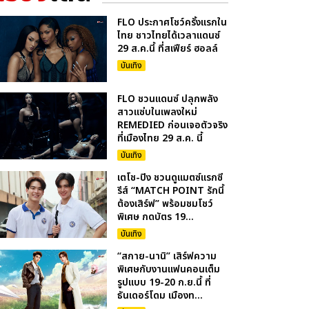
FLO ประกาศโชว์ครั้งแรกใน
ไทย ชาวไทยได้เวลาแดนซ์
29 ส.ค.นี้ ที่สเฟียร์ ฮอลล์
บันเทิง
FLO ชวนแดนซ์ ปลุกพลัง
สาวแซ่บในเพลงใหม่
REMEDIED ก่อนเจอตัวจริง
ที่เมืองไทย 29 ส.ค. นี้
บันเทิง
เตโช-ปิง ชวนดูแมตซ์แรกซี
รีส์ “MATCH POINT รักนี้
ต้องเสิร์ฟ” พร้อมชมโชว์
พิเศษ กดบัตร 19...
บันเทิง
“สกาย-นานิ” เสิร์ฟความ
พิเศษกับงานแฟนคอนเต็ม
รูปแบบ 19-20 ก.ย.นี้ ที่
ธันเดอร์โดม เมืองท...