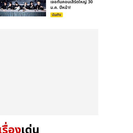
เจอกันคอนเสิร์ตใหญ่ 30
ม.ค. ปีหน้า!
บันเทิง
เรื่อง
เด่น