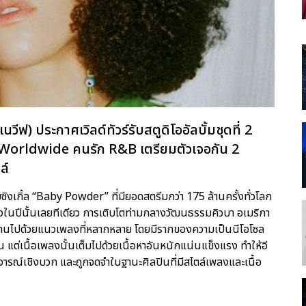
ฟ) ประกาศเวิลด์ทัวร์รับสตูดิโออัลบั้มชุดที่ 2
orldwide คนรัก R&B เตรียมตัวเจอกัน 2
ล์
บซิงเกิ้ล “Baby Powder” ที่มียอดสตรีมกว่า 175 ล้านครั้งทั่วโลก
่งในปีนั้นเลยทีเดียว การเติบโตท่ามกลางวัฒนธรรมคิวบา อเมริกา
นไปด้วยแนวเพลงที่หลากหลาย โดยมีรากของความเป็นนีโอโซล
 แต่เนื้อเพลงนั้นเต็มไปด้วยเนื้อหาอันหนักแน่นแข็งแรง ทำให้อี
จารณ์เชิงบวก และถูกจดจำในฐานะศิลปินที่มีสไตล์เพลงและเนื้อ