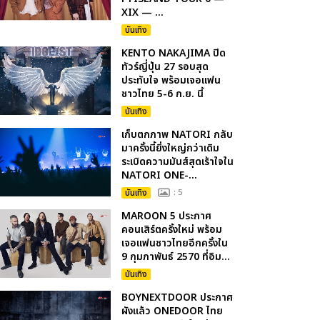
XIX — ...
บันเทิง
KENTO NAKAJIMA ปิด
ทัวร์ญี่ปุ่น 27 รอบสุด
ประทับใจ พร้อมเจอแฟน
ชาวไทย 5-6 ก.ย. นี้
บันเทิง
เก็บตกภาพ NATORI กลับ
มาครั้งนี้ยิ่งใหญ่กว่าเดิม
ระเบิดความมันส์สุดเร้าใจใน
NATORI ONE-...
บันเทิง
: 5
MAROON 5 ประกาศ
คอนเสิร์ตครั้งใหม่ พร้อม
เจอแฟนชาวไทยอีกครั้งใน
9 กุมภาพันธ์ 2570 ที่อิม...
บันเทิง
BOYNEXTDOOR ประกาศ
ผังแล้ว ONEDOOR ไทย