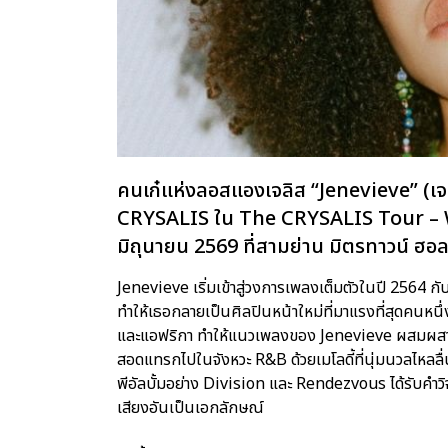
คนเก๋แห่งลอสแองเจลิส “Jenevieve” (เจเนวี
CRYSALIS ใน The CRYSALIS Tour – W
มิถุนายน 2569 ที่สามย่าน มิตรทาวน์ ฮอล
Jenevieve เริ่มเข้าสู่วงการเพลงเต็มตัวในปี 2564 กั
ทำให้เธอกลายเป็นศิลปินหน้าใหม่ที่มาแรงที่สุดคนหนึ
และแอฟริกา ทำให้แนวเพลงของ Jenevieve ผสมผสา
สอดแทรกไปในจังหวะ R&B ด้วยเมโลดี้ที่นุ่มนวลไหลลื่น
พีอัลบั้มอย่าง Division และ Rendezvous ได้รับคำวิ
เสียงอันเป็นเอกลักษณ์