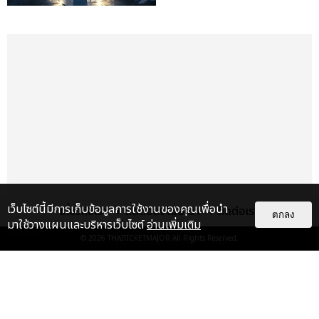
เว็บไซต์นี้มีการเก็บข้อมูลการใช้งานของคุณเพื่อนำ
เกี่ยวกับเรา
ติดต่อลงโฆษณา
ติดต่อเรา
ตกลง
มาใช้วางแผนและบริหารเว็บไซต์
อ่านเพิ่มเติม
© 2026
THAITICKETMAJOR
All Rights Reserved.
เรื่อง
เด่น
FLO ประกาศโชว์ครั้งแรกในไทย ชาว
ไทยได้เวลาแดนซ์ 29 ส.ค.นี้ ที่
สเฟียร์ ฮอลล์