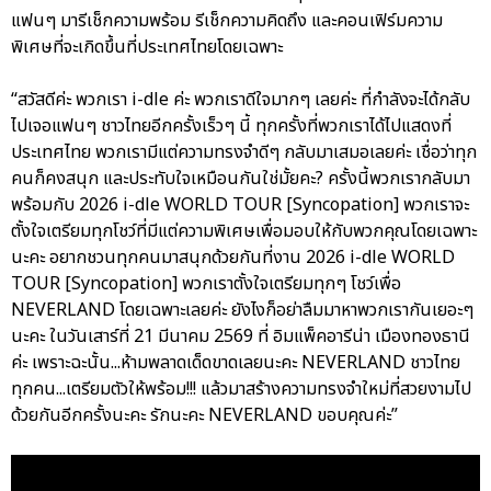
แฟนๆ มารีเช็กความพร้อม รีเช็กความคิดถึง และคอนเฟิร์มความ
พิเศษที่จะเกิดขึ้นที่ประเทศไทยโดยเฉพาะ
“สวัสดีค่ะ พวกเรา i-dle ค่ะ พวกเราดีใจมากๆ เลยค่ะ ที่กำลังจะได้กลับ
ไปเจอแฟนๆ ชาวไทยอีกครั้งเร็วๆ นี้ ทุกครั้งที่พวกเราได้ไปแสดงที่
ประเทศไทย พวกเรามีแต่ความทรงจำดีๆ กลับมาเสมอเลยค่ะ เชื่อว่าทุก
คนก็คงสนุก และประทับใจเหมือนกันใช่มั้ยคะ? ครั้งนี้พวกเรากลับมา
พร้อมกับ 2026 i-dle WORLD TOUR [Syncopation] พวกเราจะ
ตั้งใจเตรียมทุกโชว์ที่มีแต่ความพิเศษเพื่อมอบให้กับพวกคุณโดยเฉพาะ
นะคะ อยากชวนทุกคนมาสนุกด้วยกันที่งาน 2026 i-dle WORLD
TOUR [Syncopation] พวกเราตั้งใจเตรียมทุกๆ โชว์เพื่อ
NEVERLAND โดยเฉพาะเลยค่ะ ยังไงก็อย่าลืมมาหาพวกเรากันเยอะๆ
นะคะ ในวันเสาร์ที่ 21 มีนาคม 2569 ที่ อิมแพ็คอารีน่า เมืองทองธานี
ค่ะ เพราะฉะนั้น...ห้ามพลาดเด็ดขาดเลยนะคะ NEVERLAND ชาวไทย
ทุกคน...เตรียมตัวให้พร้อม!!! แล้วมาสร้างความทรงจำใหม่ที่สวยงามไป
ด้วยกันอีกครั้งนะคะ รักนะคะ NEVERLAND ขอบคุณค่ะ”