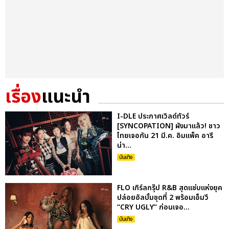
เรื่อง
แนะนำ
I-DLE ประกาศเวิลด์ทัวร์
[SYNCOPATION] ผังมาแล้ว! ชาว
ไทยเจอกัน 21 มี.ค. อิมแพ็ค อารี
น่า...
บันเทิง
FLO เกิร์ลกรุ๊ป R&B สุดแซ่บแห่งยุค
ปล่อยอัลบั้มชุดที่ 2 พร้อมเอ็มวี
“CRY UGLY” ก่อนเจอ...
บันเทิง