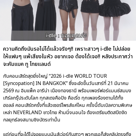
ความคิดถึงมันรอไม่ได้แล้วจริงๆ!! เพราะสาวๆ i-dle ไม่ปล่อย
ให้แฟนๆ แพ้เสียงในหัว อยากเจอ ต้องได้เจอ!! หลังประกาศว่า
จะคัมแบค ทู ไทยแลนด์
กับคอนเสิร์ตสุดยิ่งใหญ่ “2026 i-dle WORLD TOUR
[Syncopation] IN BANGKOK” ซึ่งจะจัดขึ้นวันเสาร์ที่ 21 มีนาคม
2569 ณ อิมแพ็ค อารีน่า เมืองทองธานี พร้อมเพอร์ฟอร์แมนซ์สมมง
เกิร์ลกรุ๊ประดับโลก ทุกสเตจคือปัง คือเริ่ด ทุกเพลงร้องตามได้ทั้ง
ฮอลล์ คอนเสิร์ตครั้งที่แล้วเซอร์ไพรส์แค่ไหน ครั้งนี้ดับเบิลความพิเศษ
เหล่า NEVERLAND ชาวไทย ห้ามนิ่งนอนใจ ต้องเตรียมติดสปีดงัด
กลยุทธ์ลงสนามชิงบัตรเท่านั้น
แต่ก่อนที่จะได้ไปจอยแบบมันส์เว่อร์กับสาวๆ พวกเธอก็ส่งคลิปตรงถึง