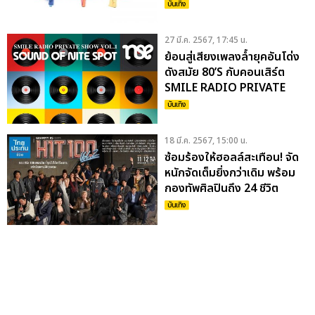
ปี เซอร์ไพรส์เน้นๆ จัดเต็มกว่า
บันเทิง
ครั้งไหนๆ
27 มี.ค. 2567, 17:45 น.
ย้อนสู่เสียงเพลงล้ำยุคอันโด่ง
ดังสมัย 80’S กับคอนเสิร์ต
SMILE RADIO PRIVATE
SHOW ครั้งที่ 1 ตอน “THE
บันเทิง
SOUND OF NITE SPOT”
18 มี.ค. 2567, 15:00 น.
ซ้อมร้องให้ฮอลล์สะเทือน! จัด
หนักจัดเต็มยิ่งกว่าเดิม พร้อม
กองทัพศิลปินถึง 24 ชีวิต
GRAMMY RS CONCERTS
บันเทิง
HIT100 VOL.2