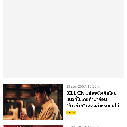
23 ก.พ. 2567, 16:30 น.
BILLKIN ปล่อยซิงเกิลใหม่
แนวที่ไม่เคยทำมาก่อน
"ก้าวก่าย" เพลงสำหรับคนไม่
มูฟออน!
บันเทิง