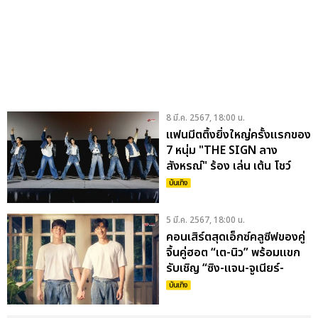
8 มี.ค. 2567, 18:00 น.
แฟนมีตติ้งยิ่งใหญ่ครั้งแรกของ
7 หนุ่ม "THE SIGN ลาง
สังหรณ์" ร้อง เล่น เต้น โชว์
แสดง ครบจบในงานเดียว
บันเทิง
5 มี.ค. 2567, 18:00 น.
คอนเสิร์ตสุดเอ็กซ์คลูซีฟของคู่
จิ้นคู่ฮอต “เต-นิว” พร้อมแขก
รับเชิญ “ซิง-แจน-จูเนียร์-
มาร์ค” ใน “POLCA TIME
บันเทิง
TRAVELING CONCERT”