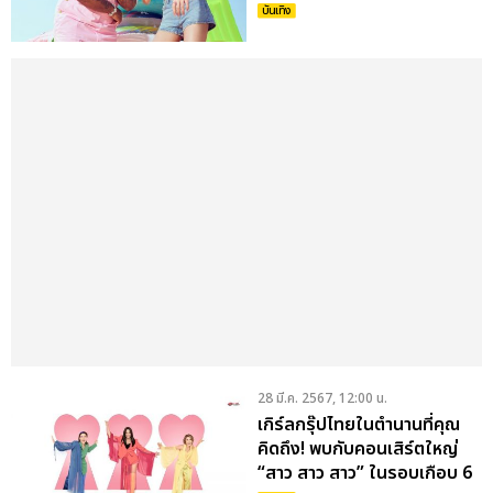
PINK SWEAT$
บันเทิง
28 มี.ค. 2567, 12:00 น.
เกิร์ลกรุ๊ปไทยในตำนานที่คุณ
คิดถึง! พบกับคอนเสิร์ตใหญ่
“สาว สาว สาว” ในรอบเกือบ 6