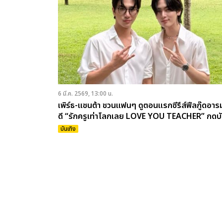
6 มี.ค. 2569, 13:00 น.
เพิร์ธ-แซนต้า ชวนแฟนๆ ดูตอนแรกซีรีส์ฟีลกู๊ดอาร
ดี “รักครูเท่าโลกเลย LOVE YOU TEACHER” กดบ
พรุ่งนี้ 7 มี.ค.นี้
บันเทิง