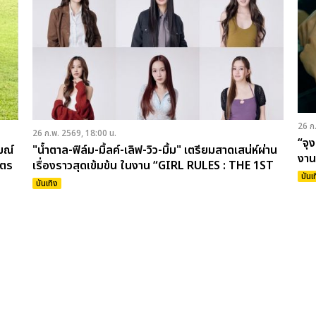
26 ก
26 ก.พ. 2569, 18:00 น.
“จุ
มณ์
"น้ำตาล-ฟิล์ม-มิ้ลค์-เลิฟ-วิว-มิ้ม" เตรียมสาดเสน่ห์ผ่าน
งาน
ัตร
เรื่องราวสุดเข้มข้น ในงาน “GIRL RULES : THE 1ST
บันเ
RULE” กดบัตร 1 มี.ค.นี้
บันเทิง