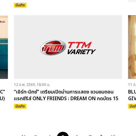
บันเทิง
12 ก.พ. 2569, 18:00 น.
11 ก
IC”
“เอิร์ท-มิกซ์” เตรียมเปิดม่านการแสดง ชวนชมตอน
BLU
OU)
แรกซีรีส์ ONLY FRIENDS : DREAM ON กดบัตร 15
GIV
ก.พ.นี้
บันเทิง
บันเ