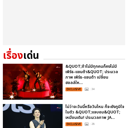
เรื่อง
เด่น
&QUOT;ถ้าไม่มีทุกคนก็คงไม่มี
เพิร์ธ-แซนต้า&QUOT; ประมวล
ภาพ เพิร์ธ-แซนต้า เปลี่ยน
ฮอลล์ให...
EXCLUSIVE
: 34
ไม่ว่าจะวันนี้หรือวันไหน ก็จะยังภูมิใจ
ในตัว &QUOT;แจบอม&QUOT;
เหมือนเดิม! ประมวลภาพ JA...
EXCLUSIVE
: 28