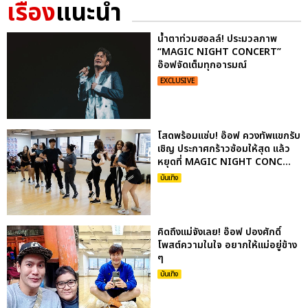
เรื่อง
แนะนำ
น้ำตาท่วมฮอลล์! ประมวลภาพ
“MAGIC NIGHT CONCERT”
อ๊อฟจัดเต็มทุกอารมณ์
EXCLUSIVE
โสดพร้อมแซ่บ! อ๊อฟ ควงทัพแขกรับ
เชิญ ประกาศกร้าวซ้อมให้สุด แล้ว
หยุดที่ MAGIC NIGHT CONC...
บันเทิง
คิดถึงแม่จังเลย! อ๊อฟ ปองศักดิ์
โพสต์ความในใจ อยากให้แม่อยู่ข้าง
ๆ
บันเทิง