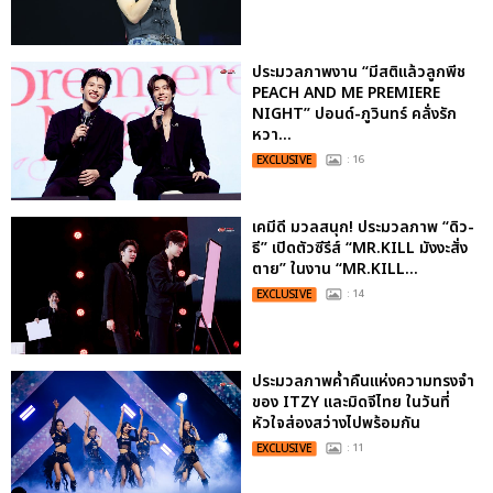
ประมวลภาพงาน “มีสติแล้วลูกพีช
PEACH AND ME PREMIERE
NIGHT” ปอนด์-ภูวินทร์ คลั่งรัก
หวา...
EXCLUSIVE
: 16
เคมีดี มวลสนุก! ประมวลภาพ “ดิว-
ธี” เปิดตัวซีรีส์ “MR.KILL มังงะสั่ง
ตาย” ในงาน “MR.KILL...
EXCLUSIVE
: 14
ประมวลภาพค่ำคืนแห่งความทรงจำ
ของ ITZY และมิดจีไทย ในวันที่
หัวใจส่องสว่างไปพร้อมกัน
EXCLUSIVE
: 11