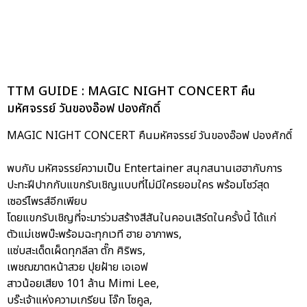
TTM GUIDE : MAGIC NIGHT CONCERT คืน
มหัศจรรย์ วันของอ๊อฟ ปองศักดิ์
MAGIC NIGHT CONCERT คืนมหัศจรรย์ วันของอ๊อฟ ปองศักดิ์
พบกับ มหัศจรรย์ความเป็น Entertainer สนุกสนานเฮฮากับการ
ปะทะฝีปากกับแขกรับเชิญแบบที่ไม่มีใครยอมใคร พร้อมโชว์สุด
เซอร์ไพรส์อีกเพียบ
โดยแขกรับเชิญที่จะมาร่วมสร้างสีสันในคอนเสิร์ตในครั้งนี้ ได้แก่
ตัวแม่เชพบ๊ะพร้อมฉะทุกเวที ฮาย อาภาพร,
แซ่บสะเด็ดเผ็ดทุกลีลา ตั๊ก ศิริพร,
เพชฌฆาตหน้าสวย ปุยฝ้าย เอเอฟ
สาวน้อยเสียง 101 ล้าน Mimi Lee,
บร๊ะเจ้าแห่งความเกรียน โจ๊ก โซคูล,