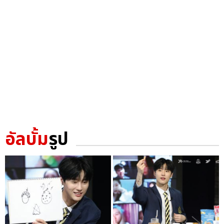
อัลบั้ม
รูป