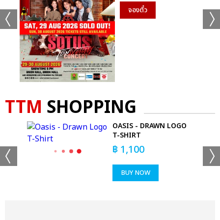
จองตั๋ว
TTM
SHOPPING
R
OASIS - DRAWN LOGO
KS
T-SHIRT
฿
1,100
BUY NOW