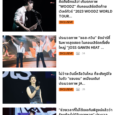
คิดถึงอีกแล้ว! เก็บตกภาพ
“WOODZ” กับคอนเสิร์ตปิดท้าย
เวิลด์ทัวร์ “2023 WOODZ WORLD
TOUR...
EXCLUSIVE
ประมวลภาพ “จอส-กวิน” จัดปาร์ตี้
ริมหาดสุดฮอต ในคอนเสิร์ตครั้งยิ่ง
ใหญ่ “JOSS GAWIN HEAT ...
EXCLUSIVE
: 34
ไม่ว่าจะวันนี้หรือวันไหน ก็จะยังภูมิใจ
ในตัว "แจบอม" เหมือนเดิม!
ประมวลภาพ JA...
EXCLUSIVE
: 28
“ช่วงเวลาที่ไม่ได้เจอกันพิสูจน์แล้วว่า
รักแท้จะไม่มีวันจางหาย” ประมวล