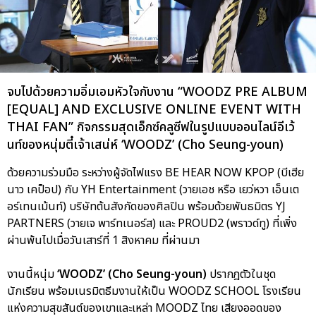
จบไปด้วยความอิ่มเอมหัวใจกับงาน “WOODZ PRE ALBUM
[EQUAL] AND EXCLUSIVE ONLINE EVENT WITH
THAI FAN” กิจกรรมสุดเอ็กซ์คลูซีฟในรูปแบบออนไลน์อีเว้
นท์ของหนุ่มตี๋เจ้าเสน่ห์ ‘WOODZ’ (Cho Seung-youn)
ด้วยความร่วมมือ ระหว่างผู้จัดไฟแรง BE HEAR NOW KPOP (บีเฮีย
นาว เคป็อป) กับ YH Entertainment (วายเอช หรือ เยว่หวา เอ็นเต
อร์เทนเม้นท์) บริษัทต้นสังกัดของศิลปิน พร้อมด้วยพันธมิตร YJ
PARTNERS (วายเจ พาร์ทเนอร์ส) และ PROUD2 (พราวด์ทู) ที่เพิ่ง
ผ่านพ้นไปเมื่อวันเสาร์ที่ 1 สิงหาคม ที่ผ่านมา
งานนี้หนุ่ม
‘WOODZ’ (Cho Seung-youn)
ปรากฎตัวในชุด
นักเรียน พร้อมเนรมิตธีมงานให้เป็น WOODZ SCHOOL โรงเรียน
แห่งความสุขสันต์ของเขาและเหล่า MOODZ ไทย เสียงออดของ