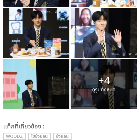
+4
ดูรูปทั้งหมด
เเท็กที่เกี่ยวข้อง :
WOODZ
โชซึงยอน
ซึงยอน