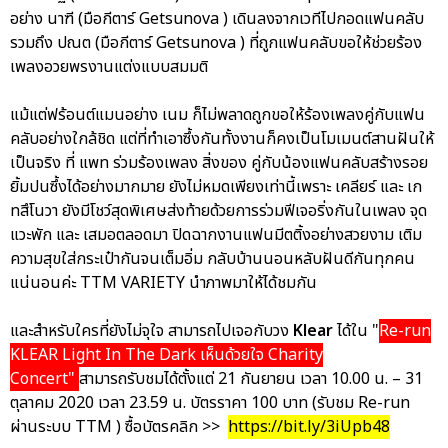
อย่าง นาฑี (มือกีตาร์ Getsunova ) เดินลงจากเวทีไปกอดแฟนคลับ
รวมถึง ปณต (มือกีตาร์ Getsunova ) ที่ถูกแฟนคลับขอให้ช่วยร้อง
เพลงอวยพรงานแต่งแบบสมมติ
แม้แต่ฟร้อนต์แมนอย่าง เนม ก็ไม่พลาดถูกขอให้ร้องเพลงคู่กับแฟน
คลับอย่างใกล้ชิด แต่ที่ทำเอาซึ้งกันทั้งงานก็คงเป็นโมเมนต์สานฝันให้
เป็นจริง ที่ แพท ร่วมร้องเพลง สิ่งของ คู่กับน้องแฟนคลับสร้างรอย
ยิ้มปนซึ้งได้อย่างมากมาย ยังไม่หมดเพียงเท่านี้เพราะ เคลียร์ และ เก
ทสึโนวา ยังมีโชว์สุดพิเศษส่งท้ายด้วยการร่วมฟีเจอริ่งกันในเพลง จุด
แวะพัก และ เสมอตลอดมา ปิดฉากงานแฟนมีตติ้งอย่างสวยงาม เติม
ความสุขใส่กระเป๋ากันจนเต็มอิ่ม กลับบ้านนอนหลับฝันดีกันทุกคน
แน่นอนค่ะ TTM VARIETY นำภาพมาให้ได้ชมกัน
และสำหรับใครที่ยังไม่จุใจ สามารถไปเจอกับวง
Klear
ได้ใน "
Re-run
KLEAR Light In The Dark เห็นด้วยใจ Charity
Concert"
สามารถรับชมได้ตั้งแต่ 21 กันยายน เวลา 10.00 น. – 31
ตุลาคม 2020 เวลา 23.59 น. บัตรราคา 100 บาท (รับชม Re-run
ผ่านระบบ TTM ) ซื้อบัตรคลิก >>
https://bit.ly/3iUpb48