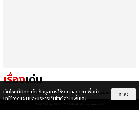
เรื่อง
เด่น
เว็บไซต์นี้มีการเก็บข้อมูลการใช้งานของคุณเพื่อนำ
&QUOT;ถ้าไม่มีทุกคนก็คงไม่มี
เกี่ยวกับเรา
ติดต่อลงโฆษณา
ติดต่อเรา
ตกลง
เพิร์ธ-แซนต้า&QUOT; ประมวล
มาใช้วางแผนและบริหารเว็บไซต์
อ่านเพิ่มเติม
ภาพ เพิร์ธ-แซนต้า เปลี่ยน
© 2026
THAITICKETMAJOR
All Rights Reserved.
ฮอลล์ให...
EXCLUSIVE
: 34
ไม่ว่าจะวันนี้หรือวันไหน ก็จะยังภูมิใจ