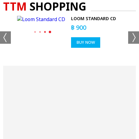
TTM
SHOPPING
S -
LOOM STANDARD CD
T
฿
900
BUY NOW