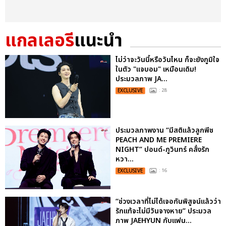
แกลเลอรี
แนะนำ
ไม่ว่าจะวันนี้หรือวันไหน ก็จะยังภูมิใจ
ในตัว "แจบอม" เหมือนเดิม!
ประมวลภาพ JA...
EXCLUSIVE
: 28
ประมวลภาพงาน “มีสติแล้วลูกพีช
PEACH AND ME PREMIERE
NIGHT” ปอนด์-ภูวินทร์ คลั่งรัก
หวา...
EXCLUSIVE
: 16
“ช่วงเวลาที่ไม่ได้เจอกันพิสูจน์แล้วว่า
รักแท้จะไม่มีวันจางหาย” ประมวล
ภาพ JAEHYUN กับแฟน...