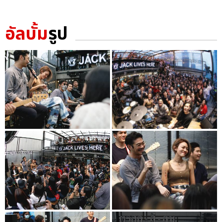
อัลบั้ม
รูป