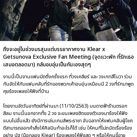
ถึงจะอยู่ในช่วงมรสุมแต่บรรยากาศงาน Klear x
Getsunova Exclusive Fan Meeting (จุดแวะพัก ที่รักเธอ
เสมอตลอดมา) กลับอบอุ่นเป็นกันเองสุดๆ
งานนี้เป็นงานแฟนมีตติ้งครั้งแรก ที่วงเคลียร์ และ วงเกทสึโนวา ร่วม
กันจัดให้กับแฟนคลับที่รักของพวกเค้าอบอุ่นเหมือนมี 2 วงที่รักมาพูด
คุยร้องเพลงให้ฟังที่บ้าน
โดยงานจัดวันอาทิตย์ที่ผ่านมา (11/10/2563) บนดาดฟ้าร้านตรอก
สีลม งานนี้นอกจากทั้ง 2 วง จะขนเพลงฮิตของตัวเองมาร้องให้ฟัง
แบบไม่อั้นแล้ว ยังมีการเล่นเกมส์พระราชา จับฉลากให้แฟนคลับผู้โชค
ดีสามารถออกคำสั่งให้ศิลปินทำอะไรก็ได้ เช่น ให้คนที่ไม่ถนัดเรื่องร้อง
อย่าง นัฐ (มือกลอง Klear) ร้องเพลงให้ฟังสด ๆ หรือให้คนขี้อาย