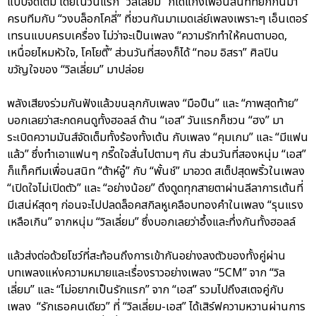
แบบจัดเต็ม โดยในวันแรก “วิลเลี่ยม” ก็ได้แก๊งเพื่อนสนิทที่ยกกันมา
ครบทีมกับ “วงบล็อกโคลี่” ที่ชวนกันมาเมดเล่ย์เพลงเพราะๆ เอ็นเตอร์
เทรนแบบครบเครื่อง ไม่ว่าจะเป็นเพลง “ความรักทำให้คนตาบอด,
เหนื่อยไหมหัวใจ, โคโยตี้” ส่วนวันที่สองก็ได้ “ทอม อิสรา” ศิลปิน
ขวัญใจของ “วิลเลี่ยม” มาปล่อย
พลังเสียงร่วมกันฟังแล้วขนลุกกับเพลง “มือปืน” และ “ภาพสุดท้าย”
บอกเลยว่าสะกดคนดูทั้งฮอลล์ ด้าน “เอส” วันแรกก็ชวน “ฮง” มา
ระเบิดความมันส์จัดเต็มทั้งร้องทั้งเต้น กับเพลง “คุมเกม” และ “มีแฟน
แล้ว” ซึ่งทำเอาแฟนๆ กรี๊ดใจสั่นไปตามๆ กัน ส่วนวันที่สองหนุ่ม “เอส”
ก็แท็คทีมเพื่อนสนิท “ต้าห์อู๋” กับ “พั้นช์” มาอวด สเต็ปสุดพริ้วในเพลง
“เปิดใจไม่เปิดตัว” และ “อย่างน้อย” ดึงดูดทุกสายตาผ่านลีลาการเต้นที่
มีเสน่ห์สุดๆ ก่อนจะไปปลดล็อคสกิลหูเคลือบทองคำในเพลง “รุนแรง
เหลือเกิน” จากหนุ่ม “วิลเลี่ยม” ซึ่งบอกเลยว่าอึ้งและทึ่งกันทั้งฮอลล์
แล้วส่งต่อด้วยโชว์ที่สะท้อนถึงการเข้ากันอย่างลงตัวของทั้งคู่ผ่าน
บทเพลงแห่งความหมายและเรื่องราวอย่างเพลง “5CM” จาก “วิล
เลี่ยม” และ “ไม่อยากเป็นรักแรก” จาก “เอส” รวมไปถึงสเตจคู่กับ
เพลง “รักเธอคนเดียว” ที่ “วิลเลี่ยม-เอส” ได้เสิร์ฟความหวานผ่านการ