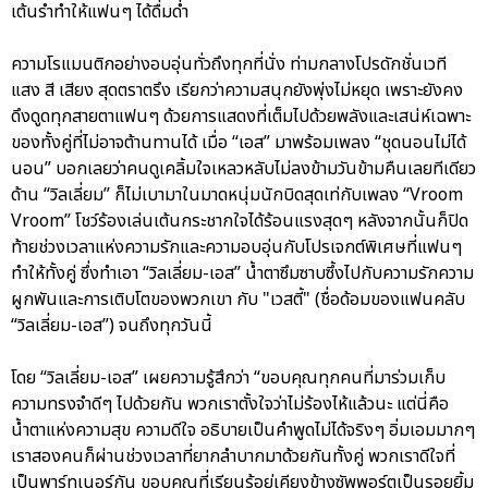
เต้นรำทำให้แฟนๆ ได้ดื่มด่ำ
ความโรแมนติกอย่างอบอุ่นทั่วถึงทุกที่นั่ง ท่ามกลางโปรดักชั่นเวที
แสง สี เสียง สุดตราตรึง เรียกว่าความสนุกยังพุ่งไม่หยุด เพราะยังคง
ดึงดูดทุกสายตาแฟนๆ ด้วยการแสดงที่เต็มไปด้วยพลังและเสน่ห์เฉพาะ
ของทั้งคู่ที่ไม่อาจต้านทานได้ เมื่อ “เอส” มาพร้อมเพลง “ชุดนอนไม่ได้
นอน” บอกเลยว่าคนดูเคลิ้มใจเหลวหลับไม่ลงข้ามวันข้ามคืนเลยทีเดียว
ด้าน “วิลเลี่ยม” ก็ไม่เบามาในมาดหนุ่มนักบิดสุดเท่กับเพลง “Vroom
Vroom” โชว์ร้องเล่นเต้นกระชากใจได้ร้อนแรงสุดๆ หลังจากนั้นก็ปิด
ท้ายช่วงเวลาแห่งความรักและความอบอุ่นกับโปรเจกต์พิเศษที่แฟนๆ
ทำให้ทั้งคู่ ซึ่งทำเอา “วิลเลี่ยม-เอส” น้ำตาซึมซาบซึ้งไปกับความรักความ
ผูกพันและการเติบโตของพวกเขา กับ "เวสตี้" (ชื่อด้อมของแฟนคลับ
“วิลเลี่ยม-เอส”) จนถึงทุกวันนี้
โดย “วิลเลี่ยม-เอส” เผยความรู้สึกว่า “ขอบคุณทุกคนที่มาร่วมเก็บ
ความทรงจำดีๆ ไปด้วยกัน พวกเราตั้งใจว่าไม่ร้องไห้แล้วนะ แต่นี่คือ
น้ำตาแห่งความสุข ความดีใจ อธิบายเป็นคำพูดไม่ได้จริงๆ อิ่มเอมมากๆ
เราสองคนก็ผ่านช่วงเวลาที่ยากลำบากมาด้วยกันทั้งคู่ พวกเราดีใจที่
เป็นพาร์ทเนอร์กัน ขอบคุณที่เรียนรู้อยู่เคียงข้างซัพพอร์ตเป็นรอยยิ้ม