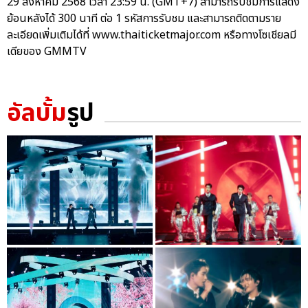
29 สิงหาคม 2568 เวลา 23:59 น. (GMT+7) สามารถรับชมการแสดง
ย้อนหลังได้ 300 นาที ต่อ 1 รหัสการรับชม และสามารถติดตามราย
ละเอียดเพิ่มเติมได้ที่ www.thaiticketmajor.com หรือทางโซเชียลมี
เดียของ GMMTV
อัลบั้ม
รูป