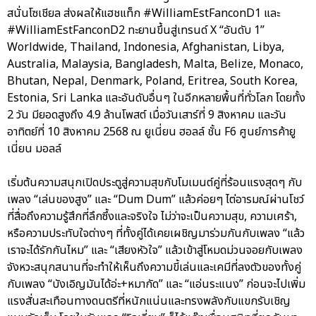
สนั่นโซเชียล ส่งผลให้แฮชแท็ก #WilliamEstFanconD1 และ
#WilliamEstFanconD2 ทะยานขึ้นสู่เทรนด์ X “อันดับ 1”
Worldwide, Thailand, Indonesia, Afghanistan, Libya,
Australia, Malaysia, Bangladesh, Malta, Belize, Monaco,
Bhutan, Nepal, Denmark, Poland, Eritrea, South Korea,
Estonia, Sri Lanka และอันดับอื่นๆ ในอีกหลายพื้นที่ทั่วโลก โดยทั้ง
2 วัน มียอดสูงถึง 4.9 ล้านโพสต์ เมื่อวันเสาร์ที่ 9 สิงหาคม และวัน
อาทิตย์ที่ 10 สิงหาคม 2568 ณ ยูเนี่ยน ฮอลล์ ชั้น F6 ศูนย์การค้ายู
เนี่ยน มอลล์
เริ่มต้นความสนุกเปิดประตูสู่ความสุขกับโมเมนต์คู่ที่ร้อนแรงสุดๆ กับ
เพลง “เล่นของสูง” และ “Dum Dum” แล้วค่อยๆ ไต่อารมณ์ผ่านโชว์
ที่สื่อถึงความรู้สึกที่ลึกซึ้งและจริงใจ ไม่ว่าจะเป็นความสุข, ความเศร้า,
หรือความประทับใจต่างๆ ที่ทั้งคู่ได้เคยเผชิญมาร่วมกันกับเพลง “แล้ว
เราจะได้รักกันไหม” และ “เสียงหัวใจ” แล้วเข้าสู่โหมดม่วนจอยกับเพลง
จังหวะสนุกสนานที่จะทำให้เห็นถึงความขี้เล่นและเคมีที่ลงตัวของทั้งคู่
กับเพลง “บังเอิญมันได้อ่ะ+หมากัด” และ “แอ่นระแนง” ก่อนจะไปเพิ่ม
แรงสั่นสะเทือนทางดนตรีที่หนักแน่นและทรงพลังกับแขกรับเชิญ