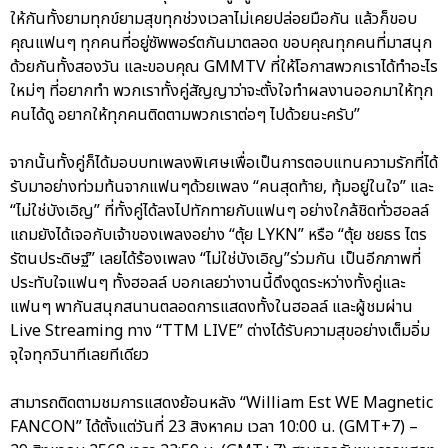
ให้กันทั้งยามทุกข์ยามสุขทุกช่วงเวลาไม่เคยปล่อยมือกัน แล้วก็ขอบ
คุณแฟนๆ ทุกคนที่อยู่ซัพพอร์ตกันมาตลอด ขอบคุณทุกคนที่มาสนุก
ด้วยกันทั้งสองวัน และขอบคุณ GMMTV ที่ให้โอกาสพวกเราได้ทำอะไร
ใหม่ๆ ที่อยากทำ พวกเราทั้งคู่สัญญาว่าจะตั้งใจทำผลงานออกมาให้ทุก
คนได้ดู อยากให้ทุกคนติดตามพวกเราต่อๆ ไปด้วยนะครับ”
จากนั้นทั้งคู่ก็ได้มอบบทเพลงพิเศษเพื่อเป็นการตอบแทนความรักที่ได้
รับมาอย่างท่วมท้นจากแฟนๆด้วยเพลง “คนสุดท้าย, ทุ้มอยู่ในใจ” และ
“ไม่ใช่บังเอิญ” ที่ทั้งคู่ได้ลงไปทักทายกับแฟนๆ อย่างใกล้ชิดทั่วฮอลล์
แถมยังได้เจอกับเจ้าของเพลงอย่าง “ตุ้ย LYKN” หรือ “ตุ้ย ชยธร ไตร
รัตนประดิษฐ์” เลยได้ร้องเพลง “ไม่ใช่บังเอิญ”ร่วมกัน เป็นอีกภาพที่
ประทับใจแฟนๆ ทั้งฮอลล์ บอกเลยว่างานนี้ดึงดูดระหว่างทั้งคู่และ
แฟนๆ พากันสนุกสนานตลอดการแสดงทั้งในฮอลล์ และผู้ชมผ่าน
Live Streaming ทาง “TTM LIVE” ต่างได้รับความสุขอย่างเต็มอิ่ม
จุใจทุกวินาทีเลยทีเดียว
สามารถติดตามชมการแสดงย้อนหลัง “William Est WE Magnetic
FANCON” ได้ตั้งแต่วันที่ 23 สิงหาคม เวลา 10:00 น. (GMT+7) –