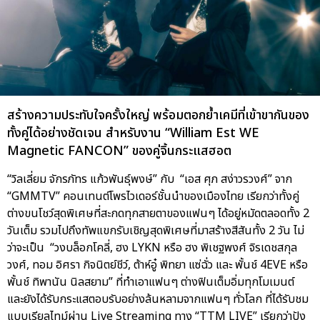
สร้างความประทับใจครั้งใหญ่ พร้อมตอกย้ำเคมีที่เข้าขากันของ
ทั้งคู่ได้อย่างชัดเจน สำหรับงาน “William Est WE
Magnetic FANCON” ของคู่จิ้นกระแสฮอต
“วิลเลี่ยม จักรภัทร แก้วพันธุ์พงษ์” กับ “เอส ศุภ สง่าวรวงศ์” จาก
“GMMTV” คอนเทนต์โพรไวเดอร์ชั้นนำของเมืองไทย เรียกว่าทั้งคู่
ต่างขนโชว์สุดพิเศษที่สะกดทุกสายตาของแฟนๆ ได้อยู่หมัดตลอดทั้ง 2
วันเต็ม รวมไปถึงทัพแขกรับเชิญสุดพิเศษที่มาสร้างสีสันทั้ง 2 วัน ไม่
ว่าจะเป็น “วงบล็อกโคลี่, ฮง LYKN หรือ ฮง พิเชฐพงศ์ จิรเดชสกุล
วงศ์, ทอม อิศรา กิจนิตย์ชีว์, ต้าห์อู๋ พิทยา แซ่ฉั่ว และ พั้นช์ 4EVE หรือ
พั้นช์ ทิพานัน นิลสยาม” ที่ทำเอาแฟนๆ ต่างฟินเต็มอิ่มทุกโมเมนต์
และยังได้รับกระแสตอบรับอย่างล้นหลามจากแฟนๆ ทั่วโลก ที่ได้รับชม
แบบเรียลไทม์ผ่าน Live Streaming ทาง “TTM LIVE” เรียกว่าปัง