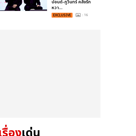
ปอนด์-ภูวินทร์ คลั่งรัก
หวา...
EXCLUSIVE
: 16
เรื่อง
เด่น