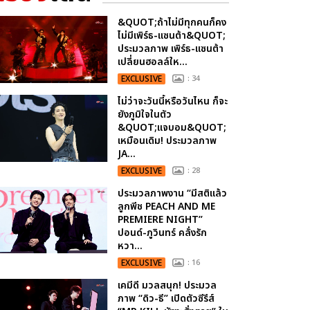
&QUOT;ถ้าไม่มีทุกคนก็คง
ไม่มีเพิร์ธ-แซนต้า&QUOT;
ประมวลภาพ เพิร์ธ-แซนต้า
เปลี่ยนฮอลล์ให...
EXCLUSIVE
: 34
ไม่ว่าจะวันนี้หรือวันไหน ก็จะ
ยังภูมิใจในตัว
&QUOT;แจบอม&QUOT;
เหมือนเดิม! ประมวลภาพ
JA...
EXCLUSIVE
: 28
ประมวลภาพงาน “มีสติแล้ว
ลูกพีช PEACH AND ME
PREMIERE NIGHT”
ปอนด์-ภูวินทร์ คลั่งรัก
หวา...
EXCLUSIVE
: 16
เคมีดี มวลสนุก! ประมวล
ภาพ “ดิว-ธี” เปิดตัวซีรีส์