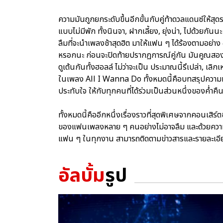
ความมันถูกยกระดับขึ้นอีกขั้นกับคู่ท้าดวลแดนซ์ให้สุดร
แบบไม่มีพัก ทั้งนินจา, ฝากเลี้ยง, ยุ่งน่า, ไปด้วยกันนะ ท
ลืมที่จะนำเพลงช้าสุดฮิต มาให้แฟน ๆ ได้ร้องตามอย่าง อ
หรอกนะ ก่อนจะปิดท้ายปรากฏการณ์คู่กัน มันคูณสองด้
ดูเต้นกันทั้งฮอลล์ ไม่ว่าจะเป็น ประมาณนี้รึเปล่า, เล
ในเพลง All I Wanna Do ทั้งหมดนี้คือบทสรุปความ
ประทับใจ ให้กับทุกคนที่ได้ร่วมเป็นส่วนหนึ่งของค่ำคืน
ทั้งหมดนี้คืออีกหนึ่งเรื่องราวที่สุดพิเศษจากคอนเ
ของแฟนเพลงหลาย ๆ คนอย่างไม่อาจลืม และด้วยความต
แฟน ๆ ในทุกงาน สามารถติดตามข่าวสารและรายละเอีย
อัลบั้ม
รูป