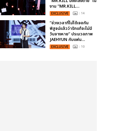
“MR.KILL มังงะสั่งตาย” ใน
งาน “MR.KILL...
EXCLUSIVE
: 14
“ช่วงเวลาที่ไม่ได้เจอกัน
พิสูจน์แล้วว่ารักแท้จะไม่มี
วันจางหาย” ประมวลภาพ
JAEHYUN กับแฟน...
EXCLUSIVE
: 10