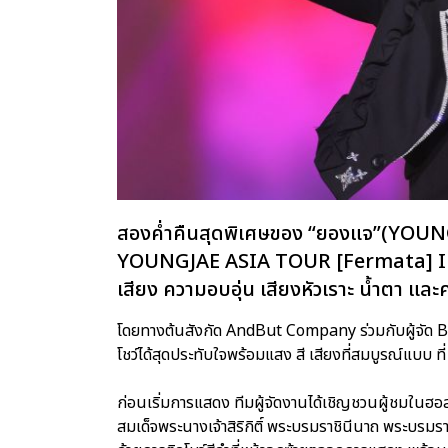
สองค่ำคืนสุดพิเศษของ “ยองแจ”(YOUN
YOUNGJAE ASIA TOUR [Fermata] IN
เสียง ความอบอุ่น เสียงหัวเราะ น้ำตา และ
โดยทางต้นสังกัด AndBut Company ร่วมกับผู้จัด
โชว์ได้สุดประทับใจพร้อมแสง สี เสียงที่สมบูรณ์แบบ ที่
ก่อนเริ่มการแสดง ทีมผู้จัดงานได้เชิญชวนผู้ชมในฮอล
สมเด็จพระนางเจ้าสิริกิติ์ พระบรมราชินีนาถ พระบรม