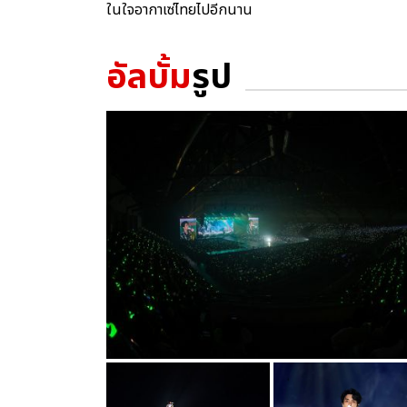
ในใจอากาเซ่ไทยไปอีกนาน
อัลบั้ม
รูป