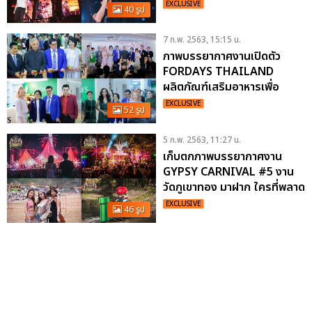
2020
EXCLUSIVE
40 รูป
7 ก.พ. 2563, 15:15 น.
ภาพบรรยากาศงานเปิดตัว
FORDAYS THAILAND
ผลิตภัณฑ์เสริมอาหารเพื่อ
สุขภาพและบำรุงผิวนำเข้าจาก
EXCLUSIVE
52 รูป
ญี่ปุ่น ครั้งแรกในไทย!
5 ก.พ. 2563, 11:27 น.
เก็บตกภาพบรรยากาศงาน
GYPSY CARNIVAL #5 งาน
วัดภูเขาทอง มาฝาก ใครที่พลาด
ปีนี้ เจอกันอีกทีปีหน้า!!!
EXCLUSIVE
46 รูป