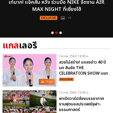
เท่มาก! แจ็คสัน หวัง ร่วมมือ NIKE จัดงาน AIR
MAX NIGHT ที่เซี่ยงไฮ้
EXCLUSIVE
: 19
แกล
เลอรี
14 ก.พ. 2563, 16:00 น.
สวยไม่สร่าง! แถลงข่าว 40 ปี
นก สินจัย THE
CELEBRATION SHOW แขก
รับเชิญเพียบ
EXCLUSIVE
29 รูป
13 ก.พ. 2563, 10:00 น.
พาเปิดวาร์ปส่องบรรยากาศ
งานฟุตบอลประเพณีจุฬา-
ธรรมศาสตร์