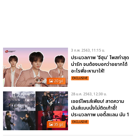
3 ก.พ. 2563, 11:15 น.
ประมวลภาพ 'จีฮุน' โพสท่าสุด
น่ารัก จนต้องบอกว่าอยากได้
อะไรพี่จะหามาให้!
EXCLUSIVE
20 รูป
28 ม.ค. 2563, 12:30 น.
เซอร์ไพรส์เพียบ! สาดความ
มันส์แบบนั่งไม่ติดเก้าอี้!
ประมวลภาพ บอดี้สแลม นับ 1
ถึง 7
EXCLUSIVE
35 รูป