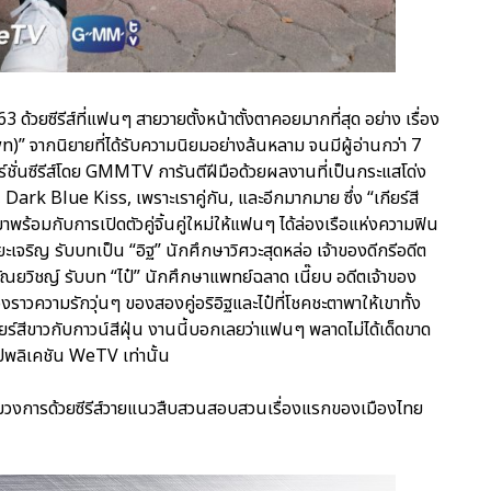
3 ด้วยซีรีส์ที่แฟนๆ สายวายตั้งหน้าตั้งตาคอยมากที่สุด อย่าง เรื่อง
)” จากนิยายที่ได้รับความนิยมอย่างล้นหลาม จนมีผู้อ่านกว่า 7
ั่นซีรีส์โดย GMMTV การันตีฝีมือด้วยผลงานที่เป็นกระแสโด่ง
rk Blue Kiss, เพราะเราคู่กัน, และอีกมากมาย ซึ่ง “เกียร์สี
้อมกับการเปิดตัวคู่จิ้นคู่ใหม่ให้แฟนๆ ได้ล่องเรือแห่งความฟิน
ยะเจริญ รับบทเป็น “อิฐ” นักศึกษาวิศวะสุดหล่อ เจ้าของดีกรีอดีต
ัณยวิชญ์ รับบท “ไป๋” นักศึกษาแพทย์ฉลาด เนี๊ยบ อดีตเจ้าของ
ราวความรักวุ่นๆ ของสองคู่อริอิฐและไป๋ที่โชคชะตาพาให้เขาทั้ง
ร์สีขาวกับกาวน์สีฝุ่น งานนี้บอกเลยว่าแฟนๆ พลาดไม่ได้เด็ดขาด
ปพลิเคชัน WeTV เท่านั้น
วงการด้วยซีรีส์วายแนวสืบสวนสอบสวนเรื่องแรกของเมืองไทย