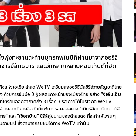
ิ้งพุ่งทะยานสะท้านยุทธภพในปีที่ผ่านมาจากออริจิ
รมาจารย์ลัทธิมาร และอีกหลากหลายคอนเท้นต์ที่ฮิต
งแห่งเอเชีย ล่าสุด WeTV เตรียมส่งออริจินัลซีรีส์วายสัญชาติไทย
รั้ง ด้วยการจับมือ 3 ผู้ผลิตแถวหน้าของเมืองไทย อย่าง
“จีเอ็มเอ็ม
ส์ที่เตรียมออกอากาศถึง 3 เรื่อง 3 รส ภายใต้โปรเจกต์ WeTV
์วายจากนิยายชื่อดังที่แฟนๆ รอคอยอย่าง “เกียร์สีขาวกับกาวน์สี
ตาย” และ “เชือกป่าน” ซีรีส์คู่ขนานของด้ายแดง ที่จะทำให้แฟนๆ
นกันยายนนี้ ซึ่งสามารถรับชมได้ทาง WeTV เท่านั้น