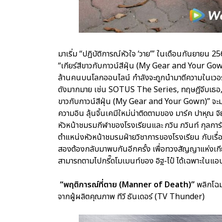
มาเริ่ม “ปฏิบัติการณ์หัวใจ ‘วาย’” ในเดือนกันยายน 256
“เกียร์สีขาวกับกาวน์สีฝุ่น (My Gear and Your Gown
ล้านคนบนโลกออนไลน์ กำลังจะถูกนำมาตีความในเวอร์ช
ดังมากมาย เช่น SOTUS The Series, ทฤษฎีจีบเธอ, Da
ขาวกับกาวน์สีฝุ่น (My Gear and Your Gown)” จะมาพร
ความอิน ลุ้นจิ้นเคมีใหม่น่าติดตามของ มาร์ค ปาหุณ จิ
หัวหน้าชมรมกีฬาของโรงเรียนและ ภวิน ภวินท์ กุลการ
ตำแหน่งหัวหน้าชมรมฝ่ายวิชาการของโรงเรียน กับเรื่อง
สองต้องกลับมาพบกันอีกครั้ง เพื่อทวงสัญญาแห่งเกีย
สามารถตามไปกรี๊ดโมเมนท์ของ อิฐ-ไป๋ ได้เฉพาะในแอ
“พฤติการณ์ที่ตาย (Manner of Death)”
พลิกโฉม
จากผู้ผลิตคุณภาพ ทีวี ธันเดอร์ (TV Thunder)