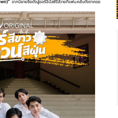
 Gown)”
จากนิยายชื่อดังสู่ออริจินัลซีรีส์วายที่แฟนคลับตั้งตาคอย