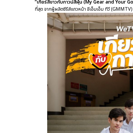
“เกียร์สีขาวกับกาวน์สีฝุ่น (My Gear and Your
ที่สุด จากผู้ผลิตซีรีส์แถวหน้า จีเอ็มเอ็ม ทีวี (GMMTV)