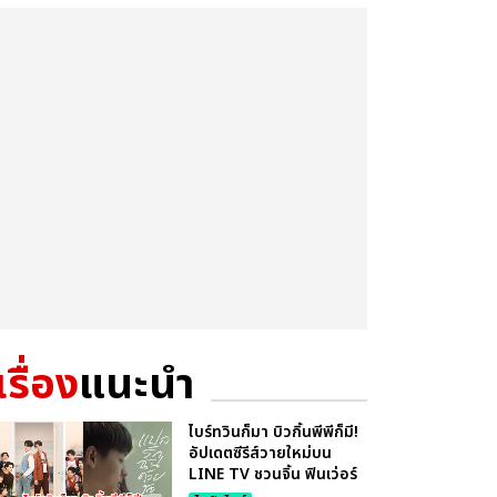
เรื่อง
แนะนำ
ไบร์ทวินก็มา บิวกิ้นพีพีก็มี!
อัปเดตซีรีส์วายใหม่บน
LINE TV ชวนจิ้น ฟินเว่อร์