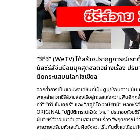
“วีทีวี” (WeTV) ได้สร้างปรากฏการณ์เรตต
นัลซีรีส์จีนย้อนยุคสุดฮอตอย่างเรื่อง ป
ติดกระแสบนโลกโซเชียล
ตอกย้ำการเป็นแอปพลิเคชันที่เป็นศูนย์รวมความบันเทิ
พาเหล่าสาวกซีรีส์วายล่องเรือสู่ทะเลแห่งความฟินอีกค
ทีวี” “ทีวี ธันเดอร์” และ “สตูดิโอ วาบิ ซาบิ”
ผลิตซีรี
ORIGINAL “ปฏิบัติการณ์หัวใจ ‘วาย’” ประกอบด้วยซีรีส
ฝุ่น” ซีรีส์วายแนวสืบสวนสอบสวนเรื่อง “พฤติการณ์ที่
สายวายเตรียมหัวใจเต้นผิดจังหวะ เริ่มกันตั้งแต่เดือ