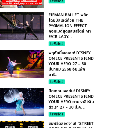
ไลฟ์สไตล์
EIFMAN BALLET พลิก
โฉมบัลเลต์ด้วย THE
PYGMALION EFFECT
คอมเมดี้สุดแสบสไตล์ MY
FAIR LADY...
ไลฟ์สไตล์
พฤหัสนี้เจอเลย! DISNEY
ON ICE PRESENTS FIND
YOUR HERO 27 – 30
มีนาคม 2568 อิมแพ็ค
อารี...
ไลฟ์สไตล์
ปิดเทอมเจอกัน! DISNEY
ON ICE PRESENTS FIND
YOUR HERO ตามหาฮีโร่ใน
ตัวเรา 27 – 30 มี.ค. ...
ไลฟ์สไตล์
ชมฟรีตลอดงาน! "STREET