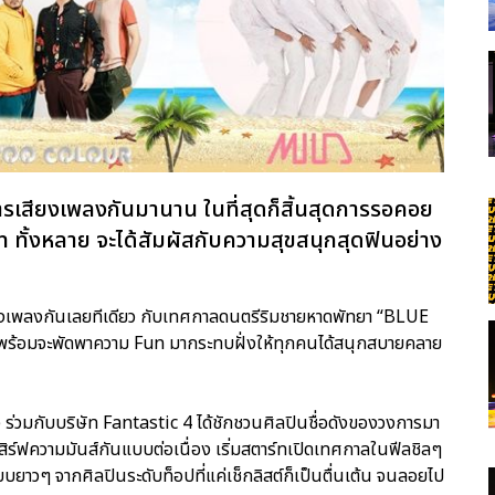
ารเสียงเพลงกันมานาน ในที่สุดก็สิ้นสุดการรอคอย
un ทั้งหลาย จะได้สัมผัสกับความสุขสนุกสุดฟินอย่าง
สียงเพลงกันเลยทีเดียว กับเทศกาลดนตรีริมชายหาดพัทยา “BLUE
่พร้อมจะพัดพาความ Fun มากระทบฝั่งให้ทุกคนได้สนุกสบายคลาย
ว) ร่วมกับบริษัท Fantastic 4 ได้ชักชวนศิลปินชื่อดังของวงการมา
สิร์ฟความมันส์กันแบบต่อเนื่อง เริ่มสตาร์ทเปิดเทศกาลในฟีลชิลๆ
บยาวๆ จากศิลปินระดับท็อปที่แค่เช็กลิสต์ก็เป็นตื่นเต้น จนลอยไป