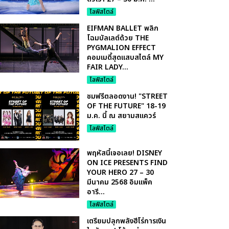
ไลฟ์สไตล์
EIFMAN BALLET พลิก
โฉมบัลเลต์ด้วย THE
PYGMALION EFFECT
คอมเมดี้สุดแสบสไตล์ MY
FAIR LADY...
ไลฟ์สไตล์
ชมฟรีตลอดงาน! "STREET
OF THE FUTURE" 18-19
ม.ค. นี้ ณ สยามสแควร์
ไลฟ์สไตล์
พฤหัสนี้เจอเลย! DISNEY
ON ICE PRESENTS FIND
YOUR HERO 27 – 30
มีนาคม 2568 อิมแพ็ค
อารี...
ไลฟ์สไตล์
เตรียมปลุกพลังฮีโร่การเงิน