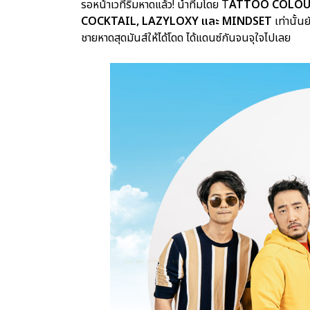
รอหน้าเวทีริมหาดแล้ว! นำทีมโดย T
ATTOO COLOUR
COCKTAIL, LAZYLOXY และ MINDSET
เท่านั้นย
ชายหาดสุดมันส์ให้ได้โดด ได้แดนซ์กันจนจุใจไปเลย