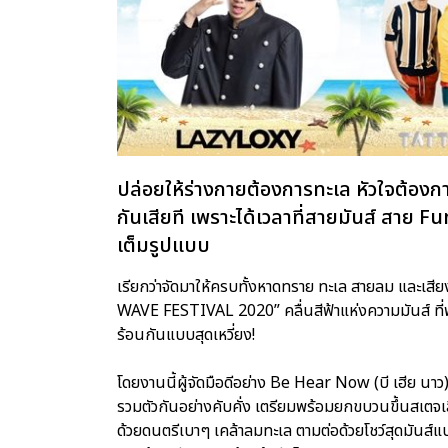
ปล่อยให้ร่างกายต้องการทะเล หัวใจต้องก
กันเสียที เพราะได้เวลาที่สายมันส์ สาย F
เต็มรูปแบบ
เรียกว่าจัดมาให้ครบทั้งหาดทราย ทะเล สายลม และเ
WAVE FESTIVAL 2020” คลื่นสีฟ้าแห่งความมันส์ ที
ร้อนกันแบบสุดเหวี่ยง!
โดยงานนี้ผู้จัดมือดีอย่าง Be Hear Now (บี เฮีย นา
รวมตัวกันอย่างคับคั่ง เตรียมพร้อมยกขบวนขึ้นสเตจเ
ด้วยดนตรีเบาๆ เคล้าลมทะเล ตามต่อด้วยโชว์สุดมันส์แบ