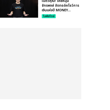
ในตัวคุณ! โค้ชหนุ่ม
จักรพงษ์ จัดทอล์คโชว์การ
เงินแห่งปี MONEY...
ไลฟ์สไตล์