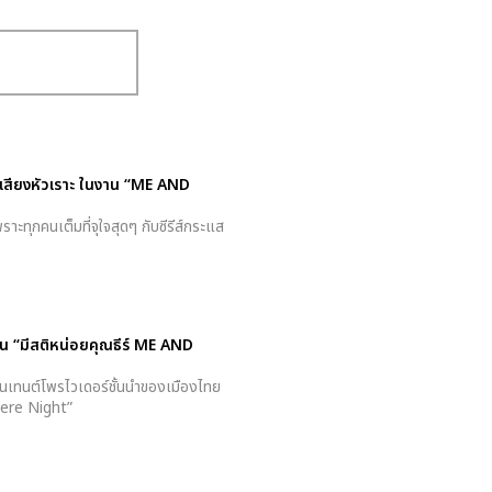
อบเสียงหัวเราะ ในงาน “ME AND
าะทุกคนเต็มที่จุใจสุดๆ กับซีรีส์กระแส
งาน “มีสติหน่อยคุณธีร์ ME AND
นเทนต์โพรไวเดอร์ชั้นนำของเมืองไทย
iere Night”