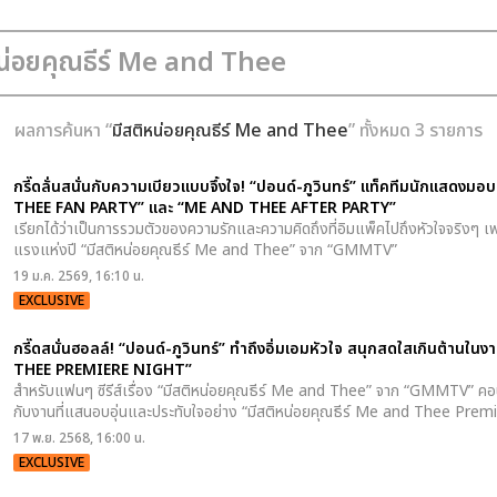
ผลการค้นหา “
มีสติหน่อยคุณธีร์ Me and Thee
” ทั้งหมด 3 รายการ
กรี๊ดลั่นสนั่นกับความเบียวแบบจึ้งใจ! “ปอนด์-ภูวินทร์” แท็คทีมนักแสดงม
THEE FAN PARTY” และ “ME AND THEE AFTER PARTY”
เรียกได้ว่าเป็นการรวมตัวของความรักและความคิดถึงที่อิมแพ็คไปถึงหัวใจจริงๆ เพร
แรงแห่งปี “มีสติหน่อยคุณธีร์ Me and Thee” จาก “GMMTV”
19 ม.ค. 2569, 16:10 น.
EXCLUSIVE
กรี๊ดสนั่นฮอลล์! “ปอนด์-ภูวินทร์” ทำถึงอิ่มเอมหัวใจ สนุกสดใสเกินต้านใน
THEE PREMIERE NIGHT”
สำหรับแฟนๆ ซีรีส์เรื่อง “มีสติหน่อยคุณธีร์ Me and Thee” จาก “GMMTV” คอ
กับงานที่แสนอบอุ่นและประทับใจอย่าง “มีสติหน่อยคุณธีร์ Me and Thee Prem
17 พ.ย. 2568, 16:00 น.
EXCLUSIVE