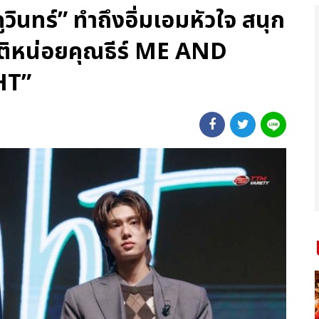
ูวินทร์” ทำถึงอิ่มเอมหัวใจ สนุก
สติหน่อยคุณธีร์ ME AND
HT”