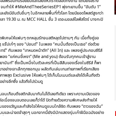
ลล์พร้อมกับรอยยิ้มและเสียงหัวเราะตลอดทั้งงาน แถมยังสร้าง
่ จนทำให้ #MeAndTheeSeriesEP1 พุ่งทะยานขึ้น “อันดับ 1”
ะยังมีอันดับอื่นๆ ในอีกหลายพื้นที่ทั่วโลก โดยมียอดโพสต์สูงกว่า
 เวลา 19.30 น. ณ MCC HALL ชั้น 3 เดอะมอลล์ไลฟ์สโตร์ บางกะปิ
ดพิเศษให้แฟนๆ ตกหลุมรักจนสติหลุดไปตามๆ กัน เมื่อทั้งคู่ขอ
ๆ แร๊ปเก๋ๆ ของ “ปอนด์” ในเพลง “คนนั้นต้องเป็นเธอ” ต่อด้วย
ร์” กับเพลง “เทหมดหน้าตัก” (All In) และ เพลงคู่ประกอบซีรีส์
เพลง “แค่คนขี้เหงา” (Me and you) ต้อนรับทุกคนเข้าสู่งาน
นันท์” ซึ่งเป็นหนึ่งในตัวละครที่เป็นสีสันของเรื่องในซีรีส์ ก็พา
ย่างเจาะลึกทุกซอกมุม ผลัดกันเล่นเกมถ่ายภาพที่เรียกเสียง
าเผยภาพสุด Exclusive ให้แฟนๆ ได้เก็บโมเมนต์และยังได้เห็นถึงตัว
ย่างลึกซึ้ง แล้วถึงไปร่วมดู
จนเกือบดึงสติกลับมากันไม่ได้เลยทีเดียว เพราะความเบียวของ
่อเนื่องจนจบตอนเลยก็ว่าได้ ปิดท้ายด้วยความพิเศษส่งท้ายให้
เป็นของขวัญและกำลังใจให้คนดูแบบใกล้ชิด กับเพลง “ดาวของฉัน”
แบบและน่าจดจำสุดๆ นอกจากนี้ยังมีนักแสดงรุ่นเก๋าฝีมือฉมังอย่าง