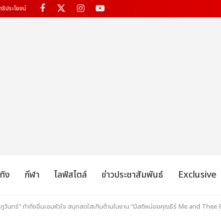
ทธิประโยชน์
เทิง
กีฬา
ไลฟ์สไตล์
ข่าวประชาสัมพันธ์
Exclusive
์-ภูวินทร์” ทำถึงอิ่มเอมหัวใจ สนุกสดใสเกินต้านในงาน “มีสติหน่อยคุณธีร์ Me and The