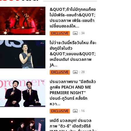
&QUOT;ถ้าไม่มีทุกคนก็คง
ไม่มีเพิร์ธ-แซนต้า&QUOT;
ประมวลภาพ เพิร์ธ-แซนต้า
เปลี่ยนฮอลล์ให...
EXCLUSIVE
: 34
ไม่ว่าจะวันนี้หรือวันไหน ก็จะ
ยังภูมิใจในตัว
&QUOT;แจบอม&QUOT;
เหมือนเดิม! ประมวลภาพ
JA...
EXCLUSIVE
: 28
ประมวลภาพงาน “มีสติแล้ว
ลูกพีช PEACH AND ME
PREMIERE NIGHT”
ปอนด์-ภูวินทร์ คลั่งรัก
หวา...
EXCLUSIVE
: 16
เคมีดี มวลสนุก! ประมวล
ภาพ “ดิว-ธี” เปิดตัวซีรีส์