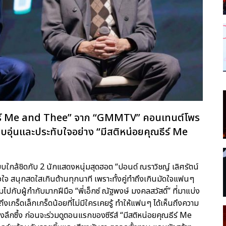
คุณธีร์ Me and Thee” จาก “GMMTV” คอนเทนต์โพร
บอุ่นและประทับใจอย่าง “มีสติหน่อยคุณธีร์ Me
ใกล้ชิดกับ 2 นักแสดงหนุ่มสุดฮอต “ปอนด์ ณราวิชญ์ เลิศรัตน์
อมหัวใจ สนุกสดใสเกินต้านทุกนาที เพราะทั้งคู่ทำถึงเกินมัดใจแฟนๆ
ปกับผู้กำกับมากฝีมือ “พี่เอ็กซ์ ณัฐพงษ์ มงคลสวัสดิ์” ที่มาแบ่ง
ึงเกร็ดเล็กเกร็ดน้อยที่ไม่มีใครเคยรู้ ทำให้แฟนๆ ได้เห็นถึงความ
ึกซึ้ง ก่อนจะร่วมดูตอนแรกของซีรีส์ “มีสติหน่อยคุณธีร์ Me