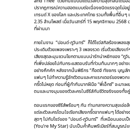
and Thee” ด้วยกันแบบมีแต่มวลความสุขที่ล้นเต็มฮอ
ปรากฎการณ์ความฮอตแบบต่อเนื่องชนิดแรงฉุดไม่อยู
เทรนด์ X ของโลก และประเทศไทย รวมทั้งพื้นที่อื่นๆ แล
2.35 ล้านโพสต์ เมื่อวันเสาร์ที่ 15 พฤศจิกายน 2568
ที่ผ่านมา
ภายในงาน “ปอนด์-ภูวินทร์” ก็ได้โชว์สกิลร้องเพลงสุ
ประเดิมด้วยเพลงเพราะๆ 3 เพลงรวด เริ่มด้วยเสียงเท่
เสียงสุดละมุนชวนโยกตามแบบน่ารักน่าหยิกของ “ภูวินท
ที่เพิ่งปล่อยไปกับกระแสตอบรับที่ท่วมท้นมากๆ อย่าง
อย่างคึกคัก หลังจากนั้นพิธีกร “ก๊อตจิ ทัชชกร บุญลัภยา
แฟนๆ ไปทำความรู้จักตัวตนและคาแรกเตอร์ของพวกเขาอ
กรี๊ดไม่หยุด ก่อนที่ผู้กำกับมากฝีมือ “พี่เอ็กซ์” จะม
ตนและบางมุมของตัวละครในซีรีส์กับชีวิตจริงของทั้งคู่อ
ตอนแรกของซีรีส์พร้อมๆ กัน ท่ามกลางความสุขเอ่อล้น
แต่ละตัวละครโดนใจเรียกเสียงกรี๊ดจากแฟนๆ ได้อย่างต
สุดๆ ไปกับโชว์ของ “ปอนด์-ภูวินทร์” ที่เหมือนมอบ
(You’re My Star) นับเป็นค่ำคืนพรีเมียร์ที่สมบูรณ์