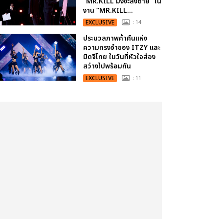
“MR.KILL มังงะสั่งตาย” ใน
งาน “MR.KILL...
EXCLUSIVE
: 14
ประมวลภาพค่ำคืนแห่ง
ความทรงจำของ ITZY และ
มิดจีไทย ในวันที่หัวใจส่อง
สว่างไปพร้อมกัน
EXCLUSIVE
: 11