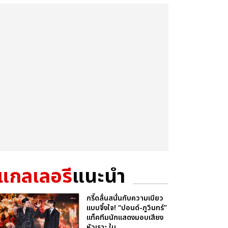
แกลเลอรี
แนะนำ
กรี๊ดลั่นสนั่นกับความเบียว
แบบจึ้งใจ! “ปอนด์-ภูวินทร์”
แท็คทีมนักแสดงมอบเสียง
หัวเราะ ใน...