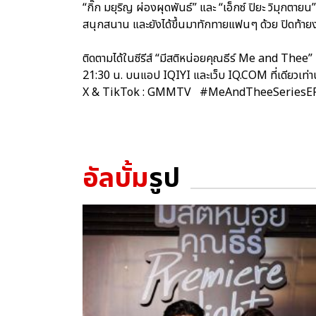
“กิ๊ก มยุริญ ผ่องผุดพันธ์” และ “เอ็กซ์ ปิยะ วิมุกตายน
สนุกสนาน และยังได้ขึ้นมาทักทายแฟนๆ ด้วย ปิดท้า
ติดตามได้ในซีรีส์ “มีสติหน่อยคุณธีร์ Me and Thee
21:30 น. บนแอป IQIYI และเว็บ IQ.COM ที่เดียวเท่า
X & TikTok : GMMTV #MeAndTheeSeriesE
อัลบั้ม
รูป