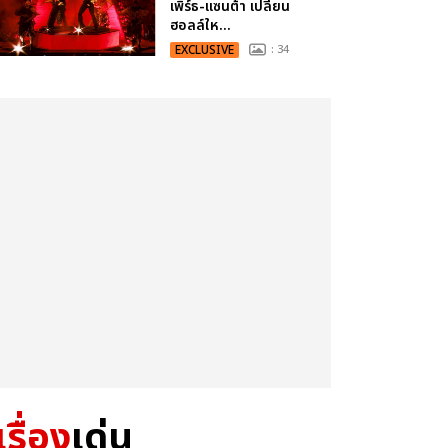
เพิร์ธ-แซนต้า เปลี่ยน
ฮอลล์ให...
EXCLUSIVE
: 34
เรื่อง
เด่น