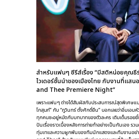
สำหรับแฟนๆ ซีรีส์เรื่อง “มีสติหน่อย
ไวเดอร์ชั้นนำของเมืองไทย กับงานที่แสนอ
and Thee Premiere Night”
เพราะแฟนๆ ต่างได้สัมผัสกับประสบการณ์สุดพิเศษแบบ
โกสุมภ์” กับ “ภูวินทร์ ตั้งศักดิ์ยืน” บอกเลยว่าอิ่มเ
ทุกคนซะอยู่หมัดกับบทบาทของตัวละคร เติมเต็มรอยยิ้มไ
ปันเรื่องราวเบื้องหลังการถ่ายทำอย่างเป็นกันเอง รวมถ
ทุ่มเทและความผูกพันของทีมนักแสดงและทีมงานอย่างล