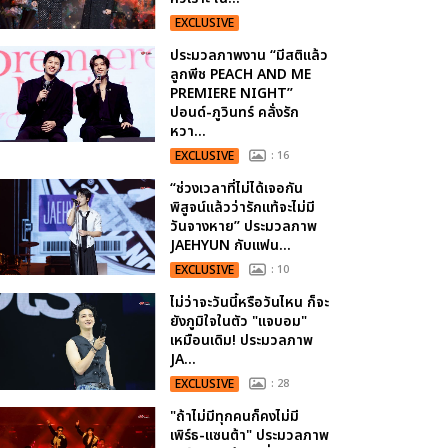
EXCLUSIVE
ประมวลภาพงาน “มีสติแล้ว
ลูกพีช PEACH AND ME
PREMIERE NIGHT”
ปอนด์-ภูวินทร์ คลั่งรัก
หวา...
EXCLUSIVE
: 16
“ช่วงเวลาที่ไม่ได้เจอกัน
พิสูจน์แล้วว่ารักแท้จะไม่มี
วันจางหาย” ประมวลภาพ
JAEHYUN กับแฟน...
EXCLUSIVE
: 10
ไม่ว่าจะวันนี้หรือวันไหน ก็จะ
ยังภูมิใจในตัว "แจบอม"
เหมือนเดิม! ประมวลภาพ
JA...
EXCLUSIVE
: 28
"ถ้าไม่มีทุกคนก็คงไม่มี
เพิร์ธ-แซนต้า" ประมวลภาพ