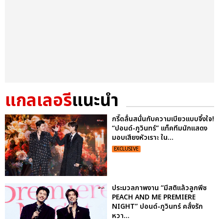
แกลเลอรี
แนะนำ
กรี๊ดลั่นสนั่นกับความเบียวแบบจึ้งใจ!
“ปอนด์-ภูวินทร์” แท็คทีมนักแสดง
มอบเสียงหัวเราะ ใน...
EXCLUSIVE
ประมวลภาพงาน “มีสติแล้วลูกพีช
PEACH AND ME PREMIERE
NIGHT” ปอนด์-ภูวินทร์ คลั่งรัก
หวา...