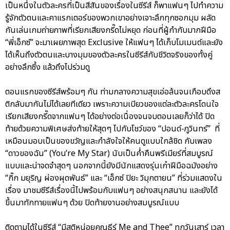
เป็นหนึ่งในตัวละครที่เป็นสีสันของเรื่องในซีรีส์ ก็พาแฟนๆ ไปทำความ
รู้จักตัวตนและคาแรกเตอร์ของพวกเขาอย่างเจาะลึกทุกซอกมุม ผลัด
กันเล่นเกมถ่ายภาพที่เรียกเสียงกรี๊ดไม่หยุด ก่อนที่ผู้กำกับมากฝีมือ
“พี่เอ็กซ์” จะมาเผยภาพสุด Exclusive ให้แฟนๆ ได้เก็บโมเมนต์และยัง
ได้เห็นถึงตัวตนและบางมุมของตัวละครในซีรีส์กับชีวิตจริงของทั้งคู่
อย่างลึกซึ้ง แล้วถึงไปร่วมดู
ตอนแรกของซีรีส์พร้อมๆ กัน ท่ามกลางความสุขเอ่อล้นจนเกือบดึงส
ติกลับมากันไม่ได้เลยทีเดียว เพราะความเบียวของแต่ละตัวละครโดนใจ
เรียกเสียงกรี๊ดจากแฟนๆ ได้อย่างต่อเนื่องจนจบตอนเลยก็ว่าได้ ปิด
ท้ายด้วยความพิเศษส่งท้ายให้สุดๆ ไปกับโชว์ของ “ปอนด์-ภูวินทร์” ที่
เหมือนมอบเป็นของขวัญและกำลังใจให้คนดูแบบใกล้ชิด กับเพลง
“ดาวของฉัน” (You’re My Star) นับเป็นค่ำคืนพรีเมียร์ที่สมบูรณ์
แบบและน่าจดจำสุดๆ นอกจากนี้ยังมีนักแสดงรุ่นเก๋าฝีมือฉมังอย่าง
“กิ๊ก มยุริญ ผ่องผุดพันธ์” และ “เอ็กซ์ ปิยะ วิมุกตายน” ที่ร่วมแสดงใน
เรื่อง มาชมซีรีส์เรื่องนี้ไปพร้อมกับแฟนๆ อย่างสนุกสนาน และยังได้
ขึ้นมาทักทายแฟนๆ ด้วย ปิดท้ายงานอย่างสมบูรณ์แบบ
ติดตามได้ในซีรีส์ “มีสติหน่อยคุณธีร์ Me and Thee” ทุกวันเสาร์ เวลา