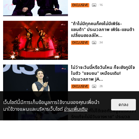
EXCLUSIVE
: 16
"ถ้าไม่มีทุกคนก็คงไม่มีเพิร์ธ-
แซนต้า" ประมวลภาพ เพิร์ธ-แซนต้า
เปลี่ยนฮอลล์ให...
EXCLUSIVE
: 34
ไม่ว่าจะวันนี้หรือวันไหน ก็จะยังภูมิใจ
ในตัว "แจบอม" เหมือนเดิม!
ประมวลภาพ JA...
EXCLUSIVE
: 28
เว็บไซต์นี้มีการเก็บข้อมูลการใช้งานของคุณเพื่อนำ
ตกลง
มาใช้วางแผนและบริหารเว็บไซต์
อ่านเพิ่มเติม
“ช่วงเวลาที่ไม่ได้เจอกันพิสูจน์แล้วว่า
รักแท้จะไม่มีวันจางหาย” ประมวล
ภาพ JAEHYUN กับแฟน...
EXCLUSIVE
: 10