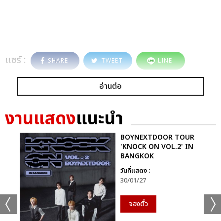
แชร์ :
SHARE
TWEET
LINE
อ่านต่อ
งานแสดง
แนะนำ
BOYNEXTDOOR TOUR
'KNOCK ON VOL.2' IN
BANGKOK
วันที่แสดง :
30/01/27
จองตั๋ว