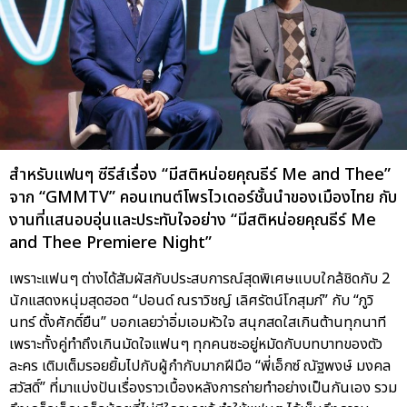
สำหรับแฟนๆ ซีรีส์เรื่อง “มีสติหน่อยคุณธีร์ Me and Thee”
จาก “GMMTV” คอนเทนต์โพรไวเดอร์ชั้นนำของเมืองไทย กับ
งานที่แสนอบอุ่นและประทับใจอย่าง “มีสติหน่อยคุณธีร์ Me
and Thee Premiere Night”
เพราะแฟนๆ ต่างได้สัมผัสกับประสบการณ์สุดพิเศษแบบใกล้ชิดกับ 2
นักแสดงหนุ่มสุดฮอต “ปอนด์ ณราวิชญ์ เลิศรัตน์โกสุมภ์” กับ “ภูวิ
นทร์ ตั้งศักดิ์ยืน” บอกเลยว่าอิ่มเอมหัวใจ สนุกสดใสเกินต้านทุกนาที
เพราะทั้งคู่ทำถึงเกินมัดใจแฟนๆ ทุกคนซะอยู่หมัดกับบทบาทของตัว
ละคร เติมเต็มรอยยิ้มไปกับผู้กำกับมากฝีมือ “พี่เอ็กซ์ ณัฐพงษ์ มงคล
สวัสดิ์” ที่มาแบ่งปันเรื่องราวเบื้องหลังการถ่ายทำอย่างเป็นกันเอง รวม