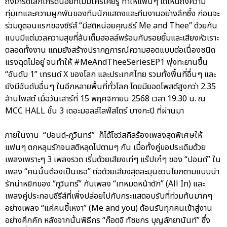
ถึงเกร็ดเล็กเกร็ดน้อยที่ไม่มีใครเคยรู้ ทำให้แฟนๆ ได้เห็นถึงความ
ทุ่มเทและความผูกพันของทีมนักแสดงและทีมงานอย่างลึกซึ้ง ก่อนจะ
ร่วมดูตอนแรกของซีรีส์ “มีสติหน่อยคุณธีร์ Me and Thee” ด้วยกัน
แบบมีแต่มวลความสุขที่ล้นเต็มฮอลล์พร้อมกับรอยยิ้มและเสียงหัวเราะ
ตลอดทั้งงาน แถมยังสร้างปรากฎการณ์ความฮอตแบบต่อเนื่องชนิด
แรงฉุดไม่อยู่ จนทำให้ #MeAndTheeSeriesEP1 พุ่งทะยานขึ้น
“อันดับ 1” เทรนด์ X ของโลก และประเทศไทย รวมทั้งพื้นที่อื่นๆ และ
ยังมีอันดับอื่นๆ ในอีกหลายพื้นที่ทั่วโลก โดยมียอดโพสต์สูงกว่า 2.35
ล้านโพสต์ เมื่อวันเสาร์ที่ 15 พฤศจิกายน 2568 เวลา 19.30 น. ณ
MCC HALL ชั้น 3 เดอะมอลล์ไลฟ์สโตร์ บางกะปิ ที่ผ่านมา
ภายในงาน “ปอนด์-ภูวินทร์” ก็ได้โชว์สกิลร้องเพลงสุดพิเศษให้
แฟนๆ ตกหลุมรักจนสติหลุดไปตามๆ กัน เมื่อทั้งคู่ขอประเดิมด้วย
เพลงเพราะๆ 3 เพลงรวด เริ่มด้วยเสียงเท่ๆ แร๊ปเก๋ๆ ของ “ปอนด์” ใน
เพลง “คนนั้นต้องเป็นเธอ” ต่อด้วยเสียงสุดละมุนชวนโยกตามแบบน่า
รักน่าหยิกของ “ภูวินทร์” กับเพลง “เทหมดหน้าตัก” (All In) และ
เพลงคู่ประกอบซีรีส์ที่เพิ่งปล่อยไปกับกระแสตอบรับที่ท่วมท้นมากๆ
อย่างเพลง “แค่คนขี้เหงา” (Me and you) ต้อนรับทุกคนเข้าสู่งาน
อย่างคึกคัก หลังจากนั้นพิธีกร “ก๊อตจิ ทัชชกร บุญลัภยานันท์” ซึ่ง