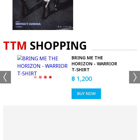
TTM
SHOPPING
BRING ME THE
T
HORIZON - WARRIOR
T-SHIRT
฿
1,200
BUY NOW