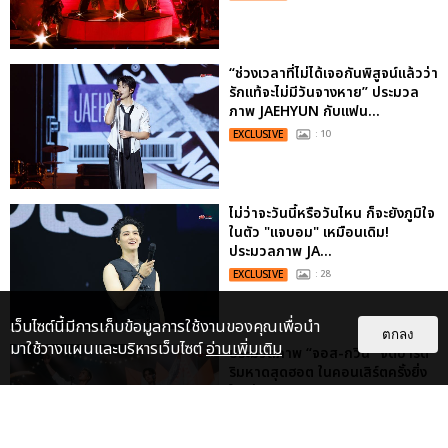
“ช่วงเวลาที่ไม่ได้เจอกันพิสูจน์แล้วว่า
รักแท้จะไม่มีวันจางหาย” ประมวล
ภาพ JAEHYUN กับแฟน...
EXCLUSIVE
: 10
ไม่ว่าจะวันนี้หรือวันไหน ก็จะยังภูมิใจ
ในตัว "แจบอม" เหมือนเดิม!
ประมวลภาพ JA...
EXCLUSIVE
: 28
เว็บไซต์นี้มีการเก็บข้อมูลการใช้งานของคุณเพื่อนำ
ตกลง
มาใช้วางแผนและบริหารเว็บไซต์
อ่านเพิ่มเติม
ประมวลภาพ “จอส-กวิน” จัดปาร์ตี้
ริมหาดสุดฮอต ในคอนเสิร์ตครั้งยิ่ง
ใหญ่ “JOSS GAWIN HEAT ...
EXCLUSIVE
: 34