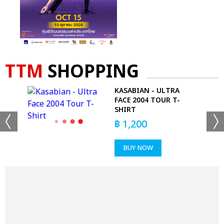
TTM
SHOPPING
KASABIAN - ULTRA
SSED
FACE 2004 TOUR T-
SHIRT
฿
1,200
BUY NOW