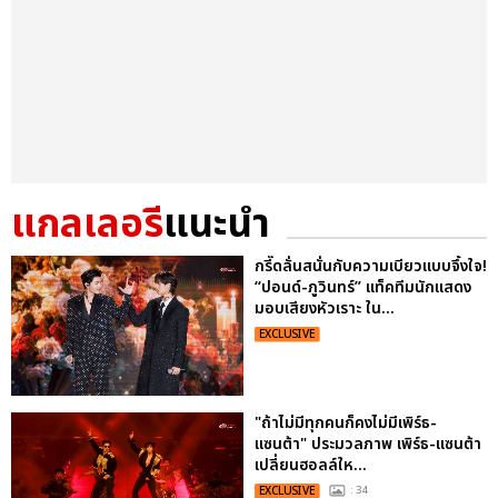
แกลเลอรี
แนะนำ
กรี๊ดลั่นสนั่นกับความเบียวแบบจึ้งใจ!
“ปอนด์-ภูวินทร์” แท็คทีมนักแสดง
มอบเสียงหัวเราะ ใน...
EXCLUSIVE
"ถ้าไม่มีทุกคนก็คงไม่มีเพิร์ธ-
แซนต้า" ประมวลภาพ เพิร์ธ-แซนต้า
เปลี่ยนฮอลล์ให...
EXCLUSIVE
: 34