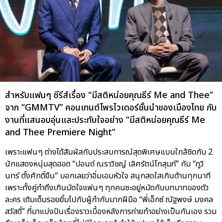
สำหรับแฟนๆ ซีรีส์เรื่อง “มีสติหน่อยคุณธีร์ Me and Thee”
จาก “GMMTV” คอนเทนต์โพรไวเดอร์ชั้นนำของเมืองไทย กับ
งานที่แสนอบอุ่นและประทับใจอย่าง “มีสติหน่อยคุณธีร์ Me
and Thee Premiere Night”
เพราะแฟนๆ ต่างได้สัมผัสกับประสบการณ์สุดพิเศษแบบใกล้ชิดกับ 2
นักแสดงหนุ่มสุดฮอต “ปอนด์ ณราวิชญ์ เลิศรัตน์โกสุมภ์” กับ “ภูวิ
นทร์ ตั้งศักดิ์ยืน” บอกเลยว่าอิ่มเอมหัวใจ สนุกสดใสเกินต้านทุกนาที
เพราะทั้งคู่ทำถึงเกินมัดใจแฟนๆ ทุกคนซะอยู่หมัดกับบทบาทของตัว
ละคร เติมเต็มรอยยิ้มไปกับผู้กำกับมากฝีมือ “พี่เอ็กซ์ ณัฐพงษ์ มงคล
สวัสดิ์” ที่มาแบ่งปันเรื่องราวเบื้องหลังการถ่ายทำอย่างเป็นกันเอง รวม