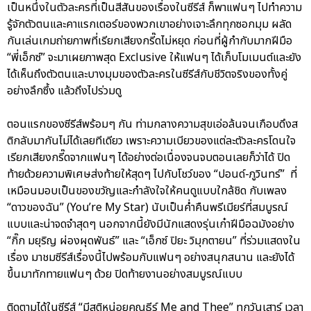
เป็นหนึ่งในตัวละครที่เป็นสีสันของเรื่องในซีรีส์ ก็พาแฟนๆ ไปทำความ
รู้จักตัวตนและคาแรกเตอร์ของพวกเขาอย่างเจาะลึกทุกซอกมุม ผลัด
กันเล่นเกมถ่ายภาพที่เรียกเสียงกรี๊ดไม่หยุด ก่อนที่ผู้กำกับมากฝีมือ
“พี่เอ็กซ์” จะมาเผยภาพสุด Exclusive ให้แฟนๆ ได้เก็บโมเมนต์และยัง
ได้เห็นถึงตัวตนและบางมุมของตัวละครในซีรีส์กับชีวิตจริงของทั้งคู่
อย่างลึกซึ้ง แล้วถึงไปร่วมดู
ตอนแรกของซีรีส์พร้อมๆ กัน ท่ามกลางความสุขเอ่อล้นจนเกือบดึงส
ติกลับมากันไม่ได้เลยทีเดียว เพราะความเบียวของแต่ละตัวละครโดนใจ
เรียกเสียงกรี๊ดจากแฟนๆ ได้อย่างต่อเนื่องจนจบตอนเลยก็ว่าได้ ปิด
ท้ายด้วยความพิเศษส่งท้ายให้สุดๆ ไปกับโชว์ของ “ปอนด์-ภูวินทร์” ที่
เหมือนมอบเป็นของขวัญและกำลังใจให้คนดูแบบใกล้ชิด กับเพลง
“ดาวของฉัน” (You’re My Star) นับเป็นค่ำคืนพรีเมียร์ที่สมบูรณ์
แบบและน่าจดจำสุดๆ นอกจากนี้ยังมีนักแสดงรุ่นเก๋าฝีมือฉมังอย่าง
“กิ๊ก มยุริญ ผ่องผุดพันธ์” และ “เอ็กซ์ ปิยะ วิมุกตายน” ที่ร่วมแสดงใน
เรื่อง มาชมซีรีส์เรื่องนี้ไปพร้อมกับแฟนๆ อย่างสนุกสนาน และยังได้
ขึ้นมาทักทายแฟนๆ ด้วย ปิดท้ายงานอย่างสมบูรณ์แบบ
ติดตามได้ในซีรีส์ “มีสติหน่อยคุณธีร์ Me and Thee” ทุกวันเสาร์ เวลา