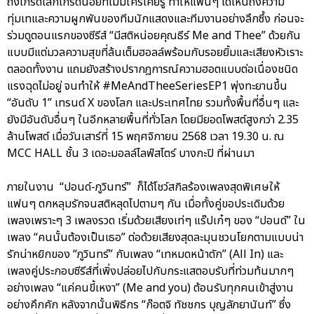
ถึงเกร็ดเล็กเกร็ดน้อยที่ไม่มีใครเคยรู้ ทำให้แฟนๆ ได้เห็นถึงความ
ทุ่มเทและความผูกพันของทีมนักแสดงและทีมงานอย่างลึกซึ้ง ก่อนจะ
ร่วมดูตอนแรกของซีรีส์ “มีสติหน่อยคุณธีร์ Me and Thee” ด้วยกัน
แบบมีแต่มวลความสุขที่ล้นเต็มฮอลล์พร้อมกับรอยยิ้มและเสียงหัวเราะ
ตลอดทั้งงาน แถมยังสร้างปรากฎการณ์ความฮอตแบบต่อเนื่องชนิด
แรงฉุดไม่อยู่ จนทำให้ #MeAndTheeSeriesEP1 พุ่งทะยานขึ้น
“อันดับ 1” เทรนด์ X ของโลก และประเทศไทย รวมทั้งพื้นที่อื่นๆ และ
ยังมีอันดับอื่นๆ ในอีกหลายพื้นที่ทั่วโลก โดยมียอดโพสต์สูงกว่า 2.35
ล้านโพสต์ เมื่อวันเสาร์ที่ 15 พฤศจิกายน 2568 เวลา 19.30 น. ณ
MCC HALL ชั้น 3 เดอะมอลล์ไลฟ์สโตร์ บางกะปิ ที่ผ่านมา
ภายในงาน “ปอนด์-ภูวินทร์” ก็ได้โชว์สกิลร้องเพลงสุดพิเศษให้
แฟนๆ ตกหลุมรักจนสติหลุดไปตามๆ กัน เมื่อทั้งคู่ขอประเดิมด้วย
เพลงเพราะๆ 3 เพลงรวด เริ่มด้วยเสียงเท่ๆ แร๊ปเก๋ๆ ของ “ปอนด์” ใน
เพลง “คนนั้นต้องเป็นเธอ” ต่อด้วยเสียงสุดละมุนชวนโยกตามแบบน่า
รักน่าหยิกของ “ภูวินทร์” กับเพลง “เทหมดหน้าตัก” (All In) และ
เพลงคู่ประกอบซีรีส์ที่เพิ่งปล่อยไปกับกระแสตอบรับที่ท่วมท้นมากๆ
อย่างเพลง “แค่คนขี้เหงา” (Me and you) ต้อนรับทุกคนเข้าสู่งาน
อย่างคึกคัก หลังจากนั้นพิธีกร “ก๊อตจิ ทัชชกร บุญลัภยานันท์” ซึ่ง