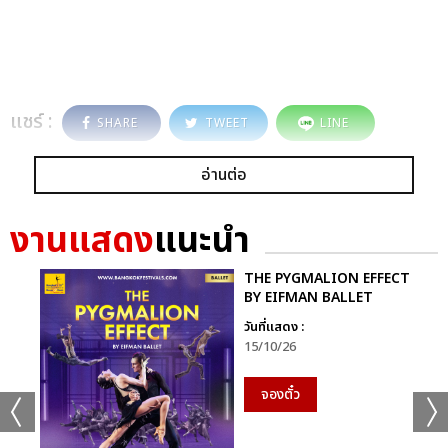
แชร์ :
SHARE
TWEET
LINE
อ่านต่อ
งานแสดง
แนะนำ
THE PYGMALION EFFECT
BY EIFMAN BALLET
วันที่แสดง :
15/10/26
จองตั๋ว