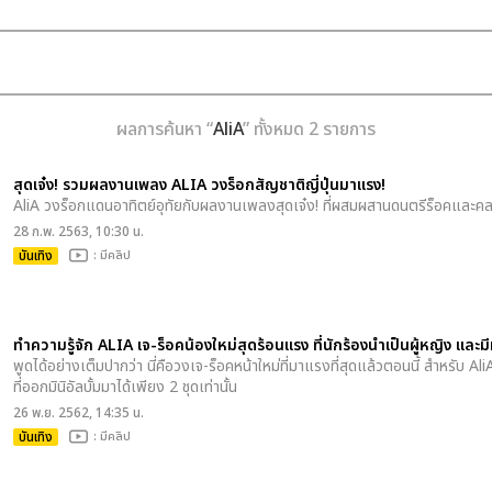
ผลการค้นหา “
AliA
” ทั้งหมด 2 รายการ
สุดเจ๋ง! รวมผลงานเพลง ALIA วงร็อกสัญชาติญี่ปุ่นมาแรง!
AliA วงร็อกแดนอาทิตย์อุทัยกับผลงานเพลงสุดเจ๋ง! ที่ผสมผสานดนตรีร็อคและค
28 ก.พ. 2563, 10:30 น.
บันเทิง
: มีคลิป
ทำความรู้จัก ALIA เจ-ร็อคน้องใหม่สุดร้อนแรง ที่นักร้องนำเป็นผู้หญิง และ
พูดได้อย่างเต็มปากว่า นี่คือวงเจ-ร็อคหน้าใหม่ที่มาแรงที่สุดแล้วตอนนี้ สำหรับ AliA
ที่ออกมินิอัลบั้มมาได้เพียง 2 ชุดเท่านั้น
26 พ.ย. 2562, 14:35 น.
บันเทิง
: มีคลิป