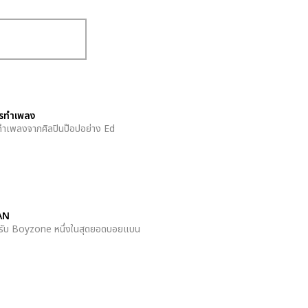
รทำเพลง
ารทำเพลงจากศิลปินป๊อปอย่าง Ed
AN
ำหรับ Boyzone หนึ่งในสุดยอดบอยแบน