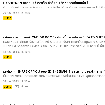
ED SHEERAN ผงาด! คว้ารางวัล ทัวร์คอนเสิร์ตยอดเยี่ยมแห่งปี
ยังคงเดินหน้ากวาดรางวัลกันต่อไป สำหรับป๊อปสตาร์สุดฮ็อตแห่งยุคอย่าง Ed S
20 ก.พ. 2562, 15:24 น.
บันเทิง
แฟนเพลงชาวไทยเฮ! ONE OK ROCK เตรียมขึ้นเล่นเป็นวงเปิดให้ ED SHEERA
แฟนเพลงชาวไทยเตรียมกระโดด Ed Sheeran ประกาศแขกรับเชิญพิเศษ ONE OK
บนเวที Ed Sheeran Divide Asia Tour 2019 ในวันอาทิตย์ที่ 28 เมษายนนี้ ที
15 ก.พ. 2562, 18:49 น.
บันเทิง
แรงไม่ตก! SHAPE OF YOU ของ ED SHEERAN ทำยอดขายในอเมริกาทะลุ 10 ล
เป็นอีกหนึ่งศิลปินที่กระแสความดังยังคงแรงอย่างต่อเนื่องสำหรับ ซูเปอร์สตาร์
26 ม.ค. 2562, 18:22 น.
บันเทิง
: มีคลิป