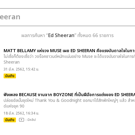
ผลการค้นหา “
Ed Sheeran
” ทั้งหมด 66 รายการ
MATT BELLAMY แห่งวง MUSE เผย ED SHEERAN คือแรงบันดาลใจในกา
ไม่เชื่อก็ต้องเชื่อว่า วงร็อคซาวนด์หนักแน่นอย่าง Muse จะได้แรงบันดาลใจในก
Sheeran
31 มี.ค. 2562, 15:42 น.
บันเทิง
ฟังเพลง BECAUSE งานจาก BOYZONE ที่เป็นฝีมือการแต่งของ ED SHEER
ปล่อยอัลบั้มชุดใหม่ Thank You & Goodnight ออกมาได้สักพักใหญ่ๆ แล้ว ส
ด์แห่งยุค 90
18 มี.ค. 2562, 16:34 น.
บันเทิง
: มีคลิป