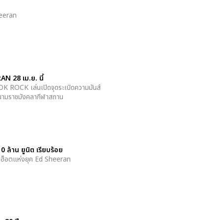
heeran
N 28 เม.ย. นี้
 ROCK เล่นเปิดจุดระเบิดความมันส์
่สนามราชมังคลากีฬาสถาน
้าน ยูนิต เรียบร้อย
สุดฮ็อตแห่งยุค Ed Sheeran