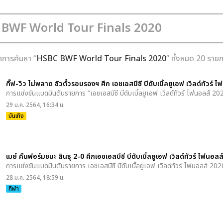
การค้นหา “
HSBC BWF World Tour Finals 2020
” ทั้งหมด 20 ราย
กิ๊ฟ-วิว ไม่พลาด ซิวตั๋วรอบรองฯ ศึก เอชเอสบีซี บีดับเบิ้ลยูเอฟ เวิลด์ทัวร์ 
การแข่งขันแบดมินตันรายการ “เอชเอสบีซี บีดับเบิ้ลยูเอฟ เวิลด์ทัวร์ ไฟนอลส์ 20
29 ม.ค. 2564, 16:34 น.
บันเทิง
เมย์ คืนฟอร์มชนะ สินธุ 2-0 ศึกเอชเอสบีซี บีดับเบิ้ลยูเอฟ เวิลด์ทัวร์ ไฟนอลส
การแข่งขันแบดมินตันรายการ เอชเอสบีซี บีดับเบิ้ลยูเอฟ เวิลด์ทัวร์ ไฟนอลส์ 202
28 ม.ค. 2564, 18:59 น.
กีฬา