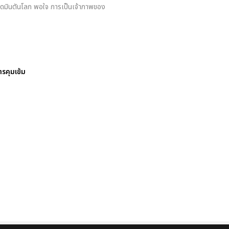
บดมินตันโลก พอใจ การเป็นเจ้าภาพของ
รคุมเข้ม