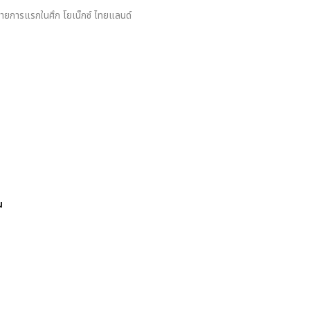
ากรายการแรกในศึก โยเน็กซ์ ไทยแลนด์
น