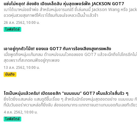
แซ่บไม่หยุด! ส่องชัด เปิดเคล็ดลับ หุ่นสุดเพอร์เฟ็ค JACKSON GOT7
เบาได้เบาหน่อยจ้าพ่อ สำหรับหนุ่มอารมณ์ดี ขี้เล่นคนนี้ Jackson Wang หรือ Jacks
อวดหุ่นสวยสุขภาพดีให้เราได้ชมกันจนใจเหลวเป็นน้ำแล้วจ้า
26 ส.ค. 2562, 10:00 น.
ไลฟ์สไตล์
เอาอยู่ทุกตัวโน๊ต! ยองแจ GOT7 กับการร้องเสียงสูงทรงพลัง
เมื่อพูดถึงหนุ่มแก้มกลม ตำแหน่งเมนโวคอลของ GOT7 แล้วจะนึกถึงไปใครอีกไม่
สุดเพราะที่สะกดคนฟังอยู่ทุกเพลง
13 ส.ค. 2562, 10:00 น.
บันเทิง
โตเป็นหนุ่มแล้วครับ! เปิดรอยสัก “แบมแบม” GOT7 เห็นแล้วใจสั่นรัว ๆ
ยิ่งโตยิ่งแสนหล่อ แสนดูดีขึ้นเรื่อย ๆ สำหรับนักร้องหนุ่มสุดฮอตอย่าง แบมแบม
ที่นับวันออร่าความหล่อก็ยิ่งจับ ส่องออกมากระแทกตาจนตาแทบบอดกันเลยทีเดีย
4 ส.ค. 2562, 10:00 น.
ไลฟ์สไตล์