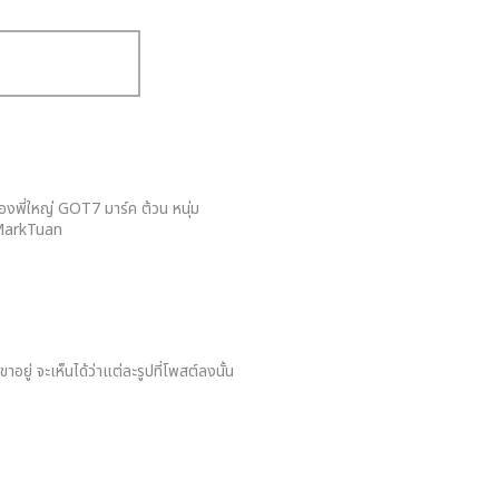
ดของพี่ใหญ่ GOT7 มาร์ค ต้วน หนุ่ม
IMarkTuan
ยู่ จะเห็นได้ว่าแต่ละรูปที่โพสต์ลงนั้น