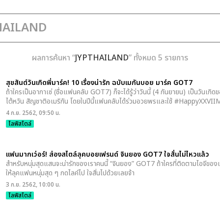
ผลการค้นหา “
JYPTHAILAND
” ทั้งหมด 5 รายการ
สุขสันต์วันเกิดพี่มาร์ค! 10 เรื่องน่ารัก ฉบับเมกันบอย มาร์ค GOT7
ถ้าใครเป็นอากาเซ่ (ชื่อแฟนคลับ GOT7) ก็จะได้รู้ว่าวันนี้ (4 กันยายน) เป็นวันเกิ
ไต้หวัน สัญชาติอเมริกัน โดยในปีนี้แฟนคลับได้ร่วมอวยพรและใช้ #HappyXXVI
4 ก.ย. 2562, 09:50 น.
ไลฟ์สไตล์
แฟนมากเว่อร์! ส่องสไตล์ลุคบอยเฟรนด์ จินยอง GOT7 ใจสั่นไม่ไหวแล้ว
สำหรับหนุ่มสุดแสนจะน่ารักของเราคนนี้ “จินยอง” GOT7 ถ้าใครที่ติดตามไอจีของเขาอ
ให้ลุคแฟนหนุ่มสุด ๆ กดไลค์ไป ใจสั่นไปด้วยเลยจ้า
3 ก.ย. 2562, 10:00 น.
ไลฟ์สไตล์