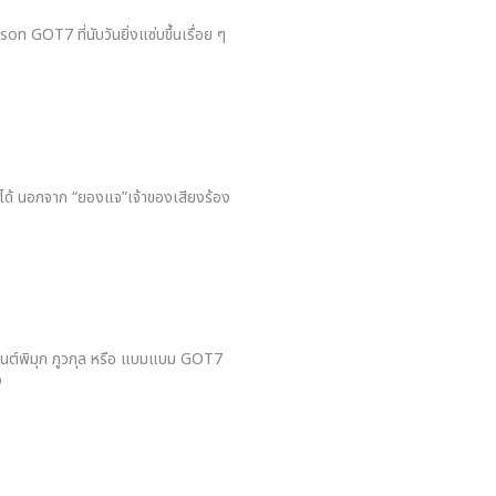
on GOT7 ที่นับวันยิ่งแซ่บขึ้นเรื่อย ๆ
ได้ นอกจาก “ยองแจ”เจ้าของเสียงร้อง
 กันต์พิมุก ภูวกุล หรือ แบมแบม GOT7
ว